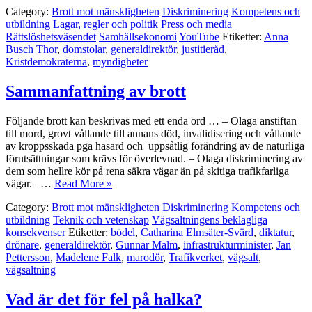
Category:
Brott mot mänskligheten
Diskriminering
Kompetens och
utbildning
Lagar, regler och politik
Press och media
Rättslöshetsväsendet
Samhällsekonomi
YouTube
Etiketter:
Anna
Busch Thor
,
domstolar
,
generaldirektör
,
justitieråd
,
Kristdemokraterna
,
myndigheter
Sammanfattning av brott
Följande brott kan beskrivas med ett enda ord … – Olaga anstiftan
till mord, grovt vållande till annans död, invalidisering och vållande
av kroppsskada pga hasard och uppsåtlig förändring av de naturliga
förutsättningar som krävs för överlevnad. – Olaga diskriminering av
dem som hellre kör på rena säkra vägar än på skitiga trafikfarliga
vägar. –…
Read More »
Category:
Brott mot mänskligheten
Diskriminering
Kompetens och
utbildning
Teknik och vetenskap
Vägsaltningens beklagliga
konsekvenser
Etiketter:
bödel
,
Catharina Elmsäter-Svärd
,
diktatur
,
drönare
,
generaldirektör
,
Gunnar Malm
,
infrastrukturminister
,
Jan
Pettersson
,
Madelene Falk
,
marodör
,
Trafikverket
,
vägsalt
,
vägsaltning
Vad är det för fel på halka?