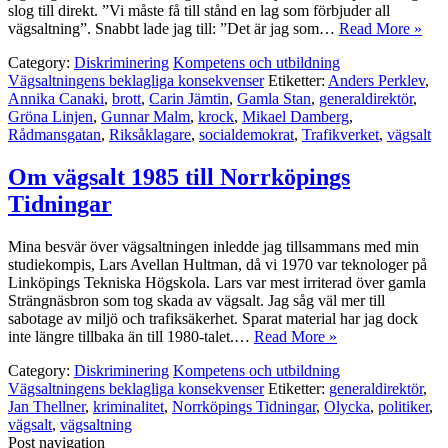
slog till direkt. ”Vi måste få till stånd en lag som förbjuder all
vägsaltning”. Snabbt lade jag till: ”Det är jag som…
Read More »
Category:
Diskriminering
Kompetens och utbildning
Vägsaltningens beklagliga konsekvenser
Etiketter:
Anders Perklev
,
Annika Canaki
,
brott
,
Carin Jämtin
,
Gamla Stan
,
generaldirektör
,
Gröna Linjen
,
Gunnar Malm
,
krock
,
Mikael Damberg
,
Rådmansgatan
,
Riksåklagare
,
socialdemokrat
,
Trafikverket
,
vägsalt
Om vägsalt 1985 till Norrköpings
Tidningar
Mina besvär över vägsaltningen inledde jag tillsammans med min
studiekompis, Lars Avellan Hultman, då vi 1970 var teknologer på
Linköpings Tekniska Högskola. Lars var mest irriterad över gamla
Strängnäsbron som tog skada av vägsalt. Jag såg väl mer till
sabotage av miljö och trafiksäkerhet. Sparat material har jag dock
inte längre tillbaka än till 1980-talet.…
Read More »
Category:
Diskriminering
Kompetens och utbildning
Vägsaltningens beklagliga konsekvenser
Etiketter:
generaldirektör
,
Jan Thellner
,
kriminalitet
,
Norrköpings Tidningar
,
Olycka
,
politiker
,
vägsalt
,
vägsaltning
Post navigation