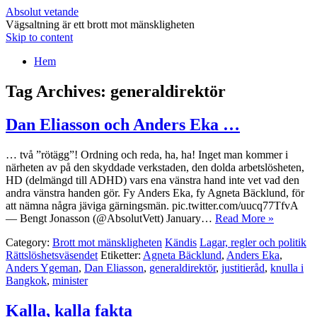
Absolut vetande
Vägsaltning är ett brott mot mänskligheten
Skip to content
Hem
Tag Archives:
generaldirektör
Dan Eliasson och Anders Eka …
… två ”rötägg”! Ordning och reda, ha, ha! Inget man kommer i
närheten av på den skyddade verkstaden, den dolda arbetslösheten,
HD (delmängd till ADHD) vars ena vänstra hand inte vet vad den
andra vänstra handen gör. Fy Anders Eka, fy Agneta Bäcklund, för
att nämna några jäviga gärningsmän. pic.twitter.com/uucq77TfvA
— Bengt Jonasson (@AbsolutVett) January…
Read More »
Category:
Brott mot mänskligheten
Kändis
Lagar, regler och politik
Rättslöshetsväsendet
Etiketter:
Agneta Bäcklund
,
Anders Eka
,
Anders Ygeman
,
Dan Eliasson
,
generaldirektör
,
justitieråd
,
knulla i
Bangkok
,
minister
Kalla, kalla fakta