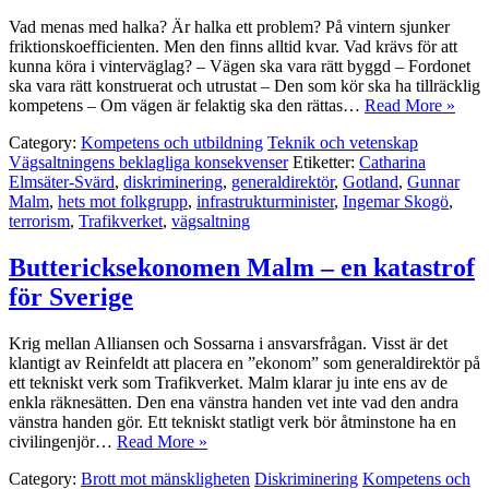
Vad menas med halka? Är halka ett problem? På vintern sjunker
friktionskoefficienten. Men den finns alltid kvar. Vad krävs för att
kunna köra i vinterväglag? – Vägen ska vara rätt byggd – Fordonet
ska vara rätt konstruerat och utrustat – Den som kör ska ha tillräcklig
kompetens – Om vägen är felaktig ska den rättas…
Read More »
Category:
Kompetens och utbildning
Teknik och vetenskap
Vägsaltningens beklagliga konsekvenser
Etiketter:
Catharina
Elmsäter-Svärd
,
diskriminering
,
generaldirektör
,
Gotland
,
Gunnar
Malm
,
hets mot folkgrupp
,
infrastrukturminister
,
Ingemar Skogö
,
terrorism
,
Trafikverket
,
vägsaltning
Buttericksekonomen Malm – en katastrof
för Sverige
Krig mellan Alliansen och Sossarna i ansvarsfrågan. Visst är det
klantigt av Reinfeldt att placera en ”ekonom” som generaldirektör på
ett tekniskt verk som Trafikverket. Malm klarar ju inte ens av de
enkla räknesätten. Den ena vänstra handen vet inte vad den andra
vänstra handen gör. Ett tekniskt statligt verk bör åtminstone ha en
civilingenjör…
Read More »
Category:
Brott mot mänskligheten
Diskriminering
Kompetens och