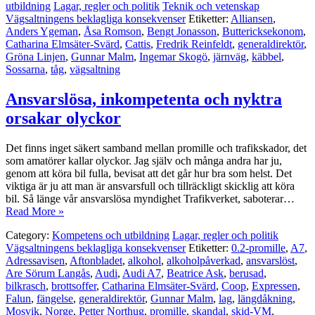
utbildning
Lagar, regler och politik
Teknik och vetenskap
Vägsaltningens beklagliga konsekvenser
Etiketter:
Alliansen
,
Anders Ygeman
,
Åsa Romson
,
Bengt Jonasson
,
Buttericksekonom
,
Catharina Elmsäter-Svärd
,
Cattis
,
Fredrik Reinfeldt
,
generaldirektör
,
Gröna Linjen
,
Gunnar Malm
,
Ingemar Skogö
,
järnväg
,
käbbel
,
Sossarna
,
tåg
,
vägsaltning
Ansvarslösa, inkompetenta och nyktra
orsakar olyckor
Det finns inget säkert samband mellan promille och trafikskador, det
som amatörer kallar olyckor. Jag själv och många andra har ju,
genom att köra bil fulla, bevisat att det går hur bra som helst. Det
viktiga är ju att man är ansvarsfull och tillräckligt skicklig att köra
bil. Så länge vår ansvarslösa myndighet Trafikverket, saboterar…
Read More »
Category:
Kompetens och utbildning
Lagar, regler och politik
Vägsaltningens beklagliga konsekvenser
Etiketter:
0.2-promille
,
A7
,
Adressavisen
,
Aftonbladet
,
alkohol
,
alkoholpåverkad
,
ansvarslöst
,
Are Sörum Langås
,
Audi
,
Audi A7
,
Beatrice Ask
,
berusad
,
bilkrasch
,
brottsoffer
,
Catharina Elmsäter-Svärd
,
Coop
,
Expressen
,
Falun
,
fängelse
,
generaldirektör
,
Gunnar Malm
,
lag
,
längdåkning
,
Mosvik
,
Norge
,
Petter Northug
,
promille
,
skandal
,
skid-VM
,