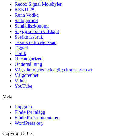
Redox Signal Molekyler
RENU 28
Runa Vodka
Saltupproret
Samhällsekonomi
Snygg söt och välskapt
Språkmissbruk
Teknik och vetenskap
Tiggeri
Trafik
Uncategorized
Underhållning
Vägsaltningens beklagliga konsekvenser
Välgörenhet
Valuta
YouTube
Meta
Logga in
Flöde för inlägg
Flöde för kommentarer
WordPress.org
Copyright 2013