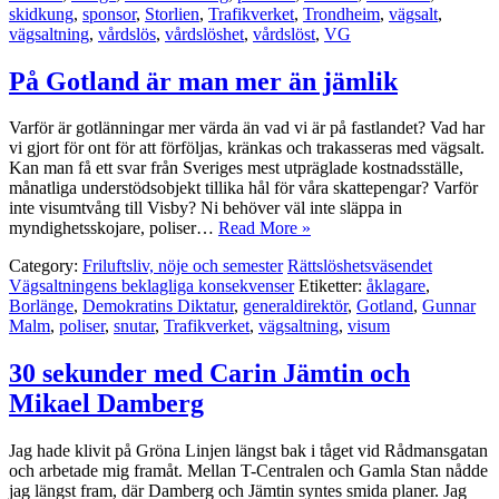
skidkung
,
sponsor
,
Storlien
,
Trafikverket
,
Trondheim
,
vägsalt
,
vägsaltning
,
vårdslös
,
vårdslöshet
,
vårdslöst
,
VG
På Gotland är man mer än jämlik
Varför är gotlänningar mer värda än vad vi är på fastlandet? Vad har
vi gjort för ont för att förföljas, kränkas och trakasseras med vägsalt.
Kan man få ett svar från Sveriges mest utpräglade kostnadsställe,
månatliga understödsobjekt tillika hål för våra skattepengar? Varför
inte visumtvång till Visby? Ni behöver väl inte släppa in
myndighetsskojare, poliser…
Read More »
Category:
Friluftsliv, nöje och semester
Rättslöshetsväsendet
Vägsaltningens beklagliga konsekvenser
Etiketter:
åklagare
,
Borlänge
,
Demokratins Diktatur
,
generaldirektör
,
Gotland
,
Gunnar
Malm
,
poliser
,
snutar
,
Trafikverket
,
vägsaltning
,
visum
30 sekunder med Carin Jämtin och
Mikael Damberg
Jag hade klivit på Gröna Linjen längst bak i tåget vid Rådmansgatan
och arbetade mig framåt. Mellan T-Centralen och Gamla Stan nådde
jag längst fram, där Damberg och Jämtin syntes smida planer. Jag