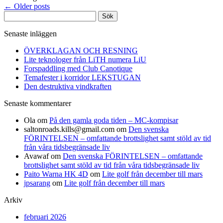
←
Older posts
Sök
efter:
Senaste inläggen
ÖVERKLAGAN OCH RESNING
Lite teknologer från LiTH numera LiU
Forspaddling med Club Canotique
Temafester i korridor LEKSTUGAN
Den destruktiva vindkraften
Senaste kommentarer
Ola
om
På den gamla goda tiden – MC-kompisar
saltonroads.kills@gmail.com
om
Den svenska
FÖRINTELSEN – omfattande brottslighet samt stöld av tid
från våra tidsbegränsade liv
Avawaf
om
Den svenska FÖRINTELSEN – omfattande
brottslighet samt stöld av tid från våra tidsbegränsade liv
Paito Warna HK 4D
om
Lite golf från december till mars
jpsarang
om
Lite golf från december till mars
Arkiv
februari 2026