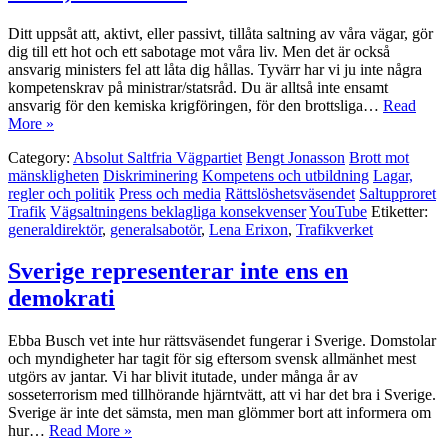
Ditt uppsåt att, aktivt, eller passivt, tillåta saltning av våra vägar, gör
dig till ett hot och ett sabotage mot våra liv. Men det är också
ansvarig ministers fel att låta dig hållas. Tyvärr har vi ju inte några
kompetenskrav på ministrar/statsråd. Du är alltså inte ensamt
ansvarig för den kemiska krigföringen, för den brottsliga…
Read
More »
Category:
Absolut Saltfria Vägpartiet
Bengt Jonasson
Brott mot
mänskligheten
Diskriminering
Kompetens och utbildning
Lagar,
regler och politik
Press och media
Rättslöshetsväsendet
Saltupproret
Trafik
Vägsaltningens beklagliga konsekvenser
YouTube
Etiketter:
generaldirektör
,
generalsabotör
,
Lena Erixon
,
Trafikverket
Sverige representerar inte ens en
demokrati
Ebba Busch vet inte hur rättsväsendet fungerar i Sverige. Domstolar
och myndigheter har tagit för sig eftersom svensk allmänhet mest
utgörs av jantar. Vi har blivit itutade, under många år av
sosseterrorism med tillhörande hjärntvätt, att vi har det bra i Sverige.
Sverige är inte det sämsta, men man glömmer bort att informera om
hur…
Read More »