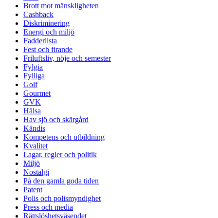
Brott mot mänskligheten
Cashback
Diskriminering
Energi och miljö
Fadderlista
Fest och firande
Friluftsliv, nöje och semester
Fylgia
Fylliga
Golf
Gourmet
GVK
Hälsa
Hav sjö och skärgård
Kändis
Kompetens och utbildning
Kvalitet
Lagar, regler och politik
Miljö
Nostalgi
På den gamla goda tiden
Patent
Polis och polismyndighet
Press och media
Rättslöshetsväsendet