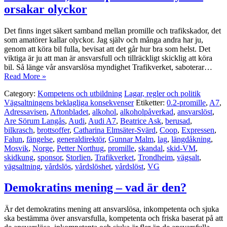
orsakar olyckor
Det finns inget säkert samband mellan promille och trafikskador, det
som amatörer kallar olyckor. Jag själv och många andra har ju,
genom att köra bil fulla, bevisat att det går hur bra som helst. Det
viktiga är ju att man är ansvarsfull och tillräckligt skicklig att köra
bil. Så länge vår ansvarslösa myndighet Trafikverket, saboterar…
Read More »
Category:
Kompetens och utbildning
Lagar, regler och politik
Vägsaltningens beklagliga konsekvenser
Etiketter:
0.2-promille
,
A7
,
Adressavisen
,
Aftonbladet
,
alkohol
,
alkoholpåverkad
,
ansvarslöst
,
Are Sörum Langås
,
Audi
,
Audi A7
,
Beatrice Ask
,
berusad
,
bilkrasch
,
brottsoffer
,
Catharina Elmsäter-Svärd
,
Coop
,
Expressen
,
Falun
,
fängelse
,
generaldirektör
,
Gunnar Malm
,
lag
,
längdåkning
,
Mosvik
,
Norge
,
Petter Northug
,
promille
,
skandal
,
skid-VM
,
skidkung
,
sponsor
,
Storlien
,
Trafikverket
,
Trondheim
,
vägsalt
,
vägsaltning
,
vårdslös
,
vårdslöshet
,
vårdslöst
,
VG
Demokratins mening – vad är den?
Är det demokratins mening att ansvarslösa, inkompetenta och sjuka
ska bestämma över ansvarsfulla, kompetenta och friska baserat på att