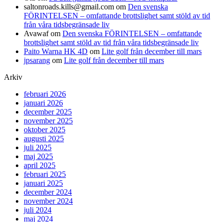
saltonroads.kills@gmail.com
om
Den svenska
FÖRINTELSEN – omfattande brottslighet samt stöld av tid
från våra tidsbegränsade liv
Avawaf
om
Den svenska FÖRINTELSEN – omfattande
brottslighet samt stöld av tid från våra tidsbegränsade liv
Paito Warna HK 4D
om
Lite golf från december till mars
jpsarang
om
Lite golf från december till mars
Arkiv
februari 2026
januari 2026
december 2025
november 2025
oktober 2025
augusti 2025
juli 2025
maj 2025
april 2025
februari 2025
januari 2025
december 2024
november 2024
juli 2024
maj 2024