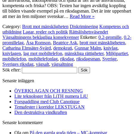
de ansvarslösa, inkompetenta och sjuka är fler än de ansvarsfulla,
kompetenta och friska? OBS: Texten har ingen avsiktlig koppling
till bilden visande exempel på en riksdagsman. Det är inte uppenbart
att mer än fem miljoner svenskar…
Read More »
Category:
Brott mot mänskligheten
Diskriminering
Kompetens och
utbildning
Lagar, regler och politik
Rättslöshetsväsendet
Vägsaltningens beklagliga konsekvenser
Etiketter:
0.2-promille
,
0.2-
promillelag
,
Åsa Romson
,
Beatrice Ask
,
brott mot mänskligheten
,
Catharina Elmsäter-Svärd
,
demokrati
,
Gunnar Malm
,
knivlag
,
knivlagen
,
lag mot mobiltelefon
,
mänskliga rättigheter
,
Miljöpartiet
,
mobiltelefon
,
mobiltelefonlag
,
riksdag
,
riksdagsman
,
Sverige
,
Sveriges riksdag
,
vägsalt
,
vägsaltning
Sök efter:
Senaste inläggen
ÖVERKLAGAN OCH RESNING
Lite teknologer från LiTH numera LiU
Forspaddling med Club Canotique
Temafester i korridor LEKSTUGAN
Den destruktiva vindkraften
Senaste kommentarer
Ola
om
På den gamla goda tiden – MC-kompisar