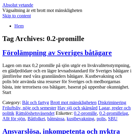
Absolut vetande
Vägsaltning är ett brott mot mänskligheten
Skip to content
Hem
Tag Archives:
0.2-promille
Förolämpning av Sveriges båtägare
Lagen om max 0,2 promille på sjön utgör en livskvalitetsstympning,
en glädjedödare och en lägre levnadsstandard för Sveriges båtägare i
jämförelse med våra grannländers båtägare. Kustbevakning och
polis bör använda sina resurser för Sveriges och medborgarnas
bästa, inte terrorisera oss båtägare, baserat på uppenbar okunnighet.
Start
Category:
Båt och fartyg
Brott mot mänskligheten
Diskriminering
Friluftsliv, nöje och semester
Hav sjö och skärgård
Lagar, regler och
politik
Rättslöshetsväsendet
Etiketter:
0.2-promille
,
0.2-promillelag
,
Allt för sjön
,
Båtfolket
,
båtmässa
,
kustbevakning
,
polis
,
SBU
Ansvarslösa, inkompetenta och nyktra