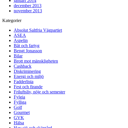
januari 2014
december 2013
november 2013
Kategorier
Absolut Saltfria Vägpartiet
ASEA
Aspelin
Båt och fartyg
Bengt Jonasson
Bilar
Brott mot mänskligheten
Cashback
Diskriminering
Energi och miljö
Fadderlista
Fest och firande
Friluftsliv, nöje och semester
Fylgia
Fylliga
Golf
Gourmet
GVK
Hälsa
Hav sjö och skärgård