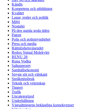
Kändis
Kompetens och utbildning
Kvalitet
Lagar, regler och politik
Miljö
Nostalgi
På den gamla goda tiden
Patent
Polis och polismyndighet
Press och media
Rättslöshetsväsendet
Redox Signal Molekyler
RENU 28
Runa Vodka
Saltupproret
Samhällsekonomi
Snygg söt och välskapt
Språkmissbruk
Teknik och vetenskap
Tiggeri
Trafik
Uncategorized
Underhållning
Vägsaltningens beklagliga konsekvenser