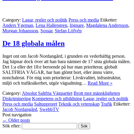
Category:
Lagar, regler och politik
Press och media
Etiketter:
Anders Ygeman
,
Lena Hallengren
,
lögnare
,
Magdalena Andersson
,
Morgan Johansson
,
Sossar
,
Stefan Löfvén
De 18 globala målen
Inget ont om Jacob Nordangård, i grunden en vederhäftig person.
Jag häpnar dock över att han bara nämner de 17 sista globala målen.
Det 1:a eller det 18:e beroende på hur man prioriterar, globalt
SALTFRIA VÄGAR, har han glömt bort, eller ännu värre,
nonchalerat. För mig som prioriterar: Livskvalitet, infrastruktur,
miljö och trafiksäkerhet, utgör vägsaltning…
Read More »
Category:
Absolut Saltfria Vägpartiet
Brott mot mänskligheten
Diskriminering
Kompetens och utbildning
Lagar, regler och politik
Press och media
Saltupproret
Teknik och vetenskap
Trafik
Etiketter:
Jacob Nordangård
,
SwebbTV
Post navigation
←
Older posts
Sök efter: