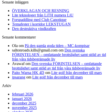
Senaste inläggen
ÖVERKLAGAN OCH RESNING
Lite teknologer från LiTH numera LiU
Forspaddling med Club Canotique
Temafester i korridor LEKSTUGAN
Den destruktiva vindkraften
Senaste kommentarer
Ola
om
På den gamla goda tiden – MC-kompisar
saltonroads.kills@gmail.com
om
Den svenska
FÖRINTELSEN – omfattande brottslighet samt stöld av tid
från våra tidsbegränsade liv
Avawaf
om
Den svenska FÖRINTELSEN – omfattande
brottslighet samt stöld av tid från våra tidsbegränsade liv
Paito Warna HK 4D
om
Lite golf från december till mars
jpsarang
om
Lite golf från december till mars
Arkiv
februari 2026
januari 2026
december 2025
november 2025