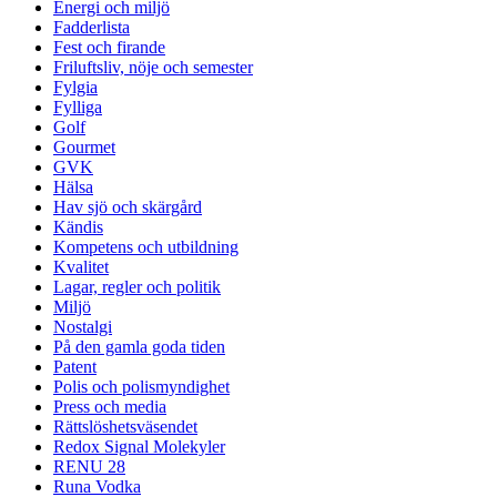
Energi och miljö
Fadderlista
Fest och firande
Friluftsliv, nöje och semester
Fylgia
Fylliga
Golf
Gourmet
GVK
Hälsa
Hav sjö och skärgård
Kändis
Kompetens och utbildning
Kvalitet
Lagar, regler och politik
Miljö
Nostalgi
På den gamla goda tiden
Patent
Polis och polismyndighet
Press och media
Rättslöshetsväsendet
Redox Signal Molekyler
RENU 28
Runa Vodka