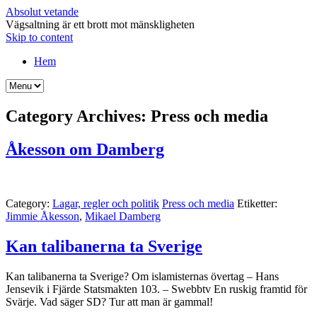
Absolut vetande
Vägsaltning är ett brott mot mänskligheten
Skip to content
Hem
Category Archives:
Press och media
Åkesson om Damberg
Category:
Lagar, regler och politik
Press och media
Etiketter:
Jimmie Åkesson
,
Mikael Damberg
Kan talibanerna ta Sverige
Kan talibanerna ta Sverige? Om islamisternas övertag – Hans
Jensevik i Fjärde Statsmakten 103. – Swebbtv En ruskig framtid för
Svärje. Vad säger SD? Tur att man är gammal!