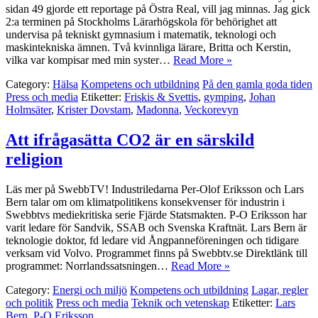
sidan 49 gjorde ett reportage på Östra Real, vill jag minnas. Jag gick
2:a terminen på Stockholms Lärarhögskola för behörighet att
undervisa på tekniskt gymnasium i matematik, teknologi och
maskintekniska ämnen. Två kvinnliga lärare, Britta och Kerstin,
vilka var kompisar med min syster…
Read More »
Category:
Hälsa
Kompetens och utbildning
På den gamla goda tiden
Press och media
Etiketter:
Friskis & Svettis
,
gymping
,
Johan
Holmsäter
,
Krister Dovstam
,
Madonna
,
Veckorevyn
Att ifrågasätta CO2 är en särskild
religion
Läs mer på SwebbTV! Industriledarna Per-Olof Eriksson och Lars
Bern talar om om klimatpolitikens konsekvenser för industrin i
Swebbtvs mediekritiska serie Fjärde Statsmakten. P-O Eriksson har
varit ledare för Sandvik, SSAB och Svenska Kraftnät. Lars Bern är
teknologie doktor, fd ledare vid Ångpanneföreningen och tidigare
verksam vid Volvo. Programmet finns på Swebbtv.se Direktlänk till
programmet: Norrlandssatsningen…
Read More »
Category:
Energi och miljö
Kompetens och utbildning
Lagar, regler
och politik
Press och media
Teknik och vetenskap
Etiketter:
Lars
Bern
,
P-O Eriksson