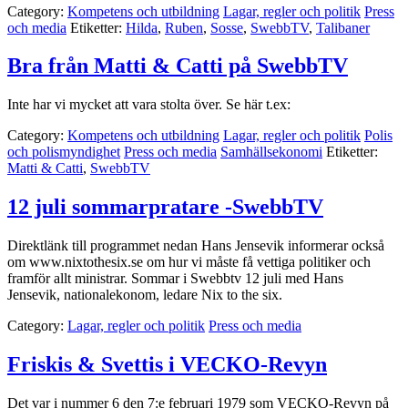
Category:
Kompetens och utbildning
Lagar, regler och politik
Press
och media
Etiketter:
Hilda
,
Ruben
,
Sosse
,
SwebbTV
,
Talibaner
Bra från Matti & Catti på SwebbTV
Inte har vi mycket att vara stolta över. Se här t.ex:
Category:
Kompetens och utbildning
Lagar, regler och politik
Polis
och polismyndighet
Press och media
Samhällsekonomi
Etiketter:
Matti & Catti
,
SwebbTV
12 juli sommarpratare -SwebbTV
Direktlänk till programmet nedan Hans Jensevik informerar också
om www.nixtothesix.se om hur vi måste få vettiga politiker och
framför allt ministrar. Sommar i Swebbtv 12 juli med Hans
Jensevik, nationalekonom, ledare Nix to the six.
Category:
Lagar, regler och politik
Press och media
Friskis & Svettis i VECKO-Revyn
Det var i nummer 6 den 7:e februari 1979 som VECKO-Revyn på