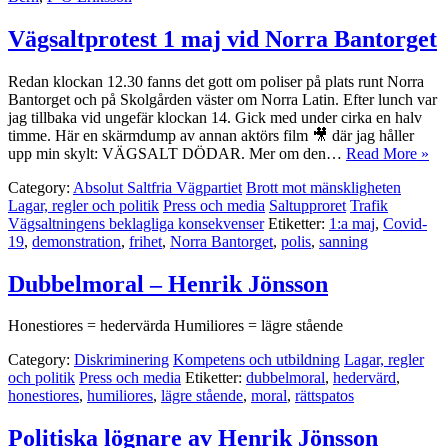
Vägsaltprotest 1 maj vid Norra Bantorget
Redan klockan 12.30 fanns det gott om poliser på plats runt Norra
Bantorget och på Skolgården väster om Norra Latin. Efter lunch var
jag tillbaka vid ungefär klockan 14. Gick med under cirka en halv
timme. Här en skärmdump av annan aktörs film 🎥 där jag håller
upp min skylt: VÄGSALT DÖDAR. Mer om den…
Read More »
Category:
Absolut Saltfria Vägpartiet
Brott mot mänskligheten
Lagar, regler och politik
Press och media
Saltupproret
Trafik
Vägsaltningens beklagliga konsekvenser
Etiketter:
1:a maj
,
Covid-
19
,
demonstration
,
frihet
,
Norra Bantorget
,
polis
,
sanning
Dubbelmoral – Henrik Jönsson
Honestiores = hedervärda Humiliores = lägre stående
Category:
Diskriminering
Kompetens och utbildning
Lagar, regler
och politik
Press och media
Etiketter:
dubbelmoral
,
hedervärd
,
honestiores
,
humiliores
,
lägre stående
,
moral
,
rättspatos
Politiska lögnare av Henrik Jönsson