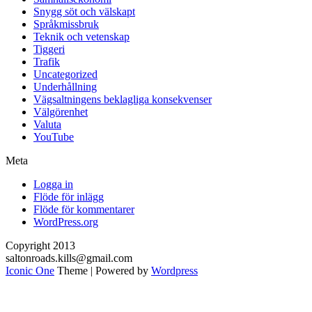
Snygg söt och välskapt
Språkmissbruk
Teknik och vetenskap
Tiggeri
Trafik
Uncategorized
Underhållning
Vägsaltningens beklagliga konsekvenser
Välgörenhet
Valuta
YouTube
Meta
Logga in
Flöde för inlägg
Flöde för kommentarer
WordPress.org
Copyright 2013
saltonroads.kills@gmail.com
Iconic One
Theme | Powered by
Wordpress