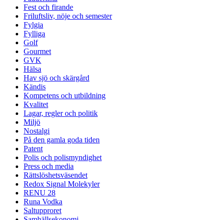
Fest och firande
Friluftsliv, nöje och semester
Fylgia
Fylliga
Golf
Gourmet
GVK
Hälsa
Hav sjö och skärgård
Kändis
Kompetens och utbildning
Kvalitet
Lagar, regler och politik
Miljö
Nostalgi
På den gamla goda tiden
Patent
Polis och polismyndighet
Press och media
Rättslöshetsväsendet
Redox Signal Molekyler
RENU 28
Runa Vodka
Saltupproret
Samhällsekonomi