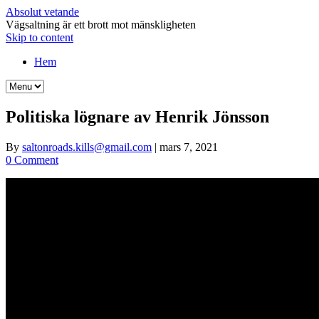
Absolut vetande
Vägsaltning är ett brott mot mänskligheten
Skip to content
Hem
Politiska lögnare av Henrik Jönsson
By
saltonroads.kills@gmail.com
|
mars 7, 2021
0 Comment