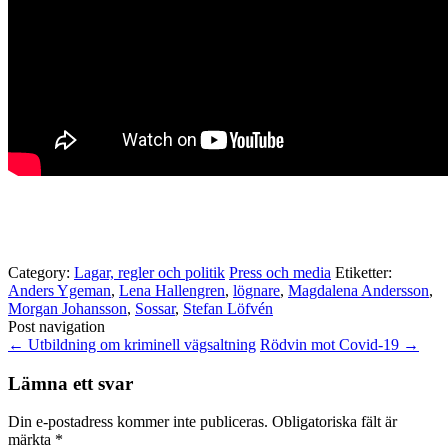
Category:
Lagar, regler och politik
Press och media
Etiketter:
Anders Ygeman
,
Lena Hallengren
,
lögnare
,
Magdalena Andersson
,
Morgan Johansson
,
Sossar
,
Stefan Löfvén
Post navigation
←
Utbildning om kriminell vägsaltning
Rödvin mot Covid-19
→
Lämna ett svar
Din e-postadress kommer inte publiceras.
Obligatoriska fält är
märkta
*