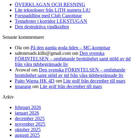
ÖVERKLAGAN OCH RESNING
Lite teknologer från LiTH numera LiU
Forspaddling med Club Canotique
Temafester i korridor LEKSTUGAN
Den destruktiva vindkraften
Senaste kommentarer
Ola
om
På den gamla goda tiden – MC-kompisar
saltonroads.kills@gmail.com
om
Den svenska
FÖRINTELSEN – omfattande brottslighet samt stöld av tid
från våra tidsbegränsade liv
Avawaf
om
Den svenska FÖRINTELSEN – omfattande
brottslighet samt stöld av tid från våra tidsbegränsade liv
Paito Warna HK 4D
om
Lite golf från december till mars
jpsarang
om
Lite golf från december till mars
Arkiv
februari 2026
januari 2026
december 2025
november 2025
oktober 2025
augusti 2025