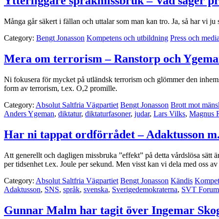
Ytterliggare språkmissbruk – Vad säger pr
Många går säkert i fällan och uttalar som man kan tro. Ja, så har vi ju
Category:
Bengt Jonasson
Kompetens och utbildning
Press och medi
Mera om terrorism – Ranstorp och Ygem
Ni fokusera för mycket på utländsk terrorism och glömmer den inhemsk
form av terrorism, t.ex. O,2 promille.
Category:
Absolut Saltfria Vägpartiet
Bengt Jonasson
Brott mot mäns
Anders Ygeman
,
diktatur
,
diktaturfasoner
,
judar
,
Lars Vilks
,
Magnus R
Har ni tappat ordförrådet – Adaktusson m.
Att generellt och dagligen missbruka ”effekt” på detta vårdslösa sätt 
per tidsenhet t.ex. Joule per sekund. Men visst kan vi dela med oss av
Category:
Absolut Saltfria Vägpartiet
Bengt Jonasson
Kändis
Kompete
Adaktusson
,
SNS
,
språk
,
svenska
,
Sverigedemokraterna
,
SVT Forum
Gunnar Malm har tagit över Ingemar Skogö