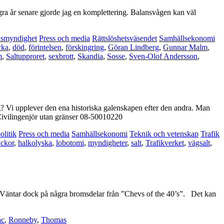
senare gjorde jag en komplettering. Balansvågen kan väl
lismyndighet
Press och media
Rättslöshetsväsendet
Samhällsekonomi
cka
,
död
,
förintelsen
,
förskingring
,
Göran Lindberg
,
Gunnar Malm
,
m
,
Saltupproret
,
sexbrott
,
Skandia
,
Sosse
,
Sven-Olof Andersson
,
g? Vi upplever den ena historiska galenskapen efter den andra. Man
 Civilingenjör utan gränser 08-50010220
olitik
Press och media
Samhällsekonomi
Teknik och vetenskap
Trafik
yckor
,
halkolyska
,
lobotomi
,
myndigheter
,
salt
,
Trafikverket
,
vägsalt
,
00. Väntar dock på några bromsdelar från ”Chevs of the 40’s”. Det kan
ac
,
Ronneby
,
Thomas