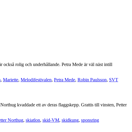
r också rolig och underhållande. Petra Mede är väl näst intill
n
,
Mariette
,
Melodifestivalen
,
Petra Mede
,
Robin Paulsson
,
SVT
å Northug kvaddade ett av deras flaggskepp. Grattis till vinsten, Petter
tter Northug
,
skiatlon
,
skid-VM
,
skidkung
,
sponsring