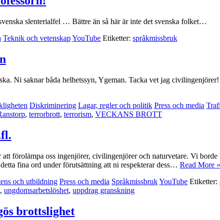
ofessorn!
 svenska slenterialfel … Bättre än så här är inte det svenska folket…
a
Teknik och vetenskap
YouTube
Etiketter:
språkmissbruk
an
a. Ni saknar båda helhetssyn, Ygeman. Tacka vet jag civilingenjörer! O
kligheten
Diskriminering
Lagar, regler och politik
Press och media
Traf
anstorp
,
terrorbrott
,
terrorism
,
VECKANS BROTT
fl.
är att förolämpa oss ingenjörer, civilingenjörer och naturvetare. Vi bor
 detta fina ord under förutsättning att ni respekterar dess…
Read More 
ns och utbildning
Press och media
Språkmissbruk
YouTube
Etiketter:
,
ungdomsarbetslöshet
,
uppdrag granskning
s brottslighet