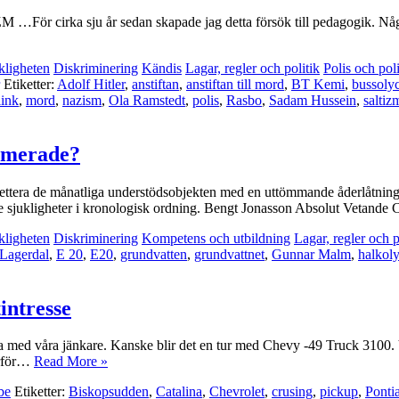
sju år sedan skapade jag detta försök till pedagogik. Några år 
kligheten
Diskriminering
Kändis
Lagar, regler och politik
Polis och po
Etiketter:
Adolf Hitler
,
anstiftan
,
anstiftan till mord
,
BT Kemi
,
bussoly
link
,
mord
,
nazism
,
Ola Ramstedt
,
polis
,
Rasbo
,
Sadam Hussein
,
saltiz
tomerade?
omplettera de månatliga understödsobjekten med en uttömmande åderlåtnin
ade sjukligheter i kronologisk ordning. Bengt Jonasson Absolut Vetande
kligheten
Diskriminering
Kompetens och utbildning
Lagar, regler och p
 Lagerdal
,
E 20
,
E20
,
grundvatten
,
grundvattnet
,
Gunnar Malm
,
halkol
intresse
h glida med våra jänkare. Kanske blir det en tur med Chevy -49 Truck 31
arför…
Read More »
be
Etiketter:
Biskopsudden
,
Catalina
,
Chevrolet
,
crusing
,
pickup
,
Ponti