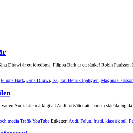
är
 Gina Dirawi är ett föredöme. Filippa Bark är ett sänke! Robin Paulsson ä
,
Filippa Bark
,
Gina Dirawi
,
Isa
,
Jon Henrik Fjällgren
,
Magnus Carlsso
ilen
ra var en Audi. Lite märkligt att Audi fortsätter att sponsra skidåkning d
 och media
Trafik
YouTube
Etiketter:
Audi
,
Falun
,
fristil
,
klassisk stil
,
Pe