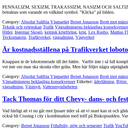
PENNALIZM, SEXIZM, TRAKASSIZM, NASIZM OCH SALTIZM …För cirka 
betraktas som varande en välkänd symbol. ”Klicka” på bilden.
Category:
Absolut Saltfria Vägpartiet
Bengt Jonasson
Brott mot mäns
Teknik och vetenskap
Trafik
Vägsaltningens beklagliga konsekvenser
Hitler
,
Ingemar Skogö
,
kemisk krigföring
,
krig
,
Lex Rasbo
,
Mattias F
Teckomatorp
,
Trafikverket
,
vägsaltning
,
Vägverket
Är kostnadsställena på Trafikverket lobo
Knappast är de lobotomerade till det bättre. Varför inte i så fall k
vet inte om man ska skratta eller gråta. Men här följer några utprägl
Category:
Absolut Saltfria Vägpartiet
Bengt Jonasson
Brott mot mäns
Vägsaltningens beklagliga konsekvenser
Etiketter:
åderlåtning
,
Björn
vägsaltning
,
Västnytt
,
Vattenmyndigheten
Tack Thomas för ditt Chevy- dans- och fest
Vad härligt att vi nu går mot ljusare tider så att vi snart kan ut oc
också bli Crusing i city i kombination med träff på Biskopsudden. V
Category:
Bengt Jonasson
Friluftsliv, nöje och semester
Trafik
YouTu