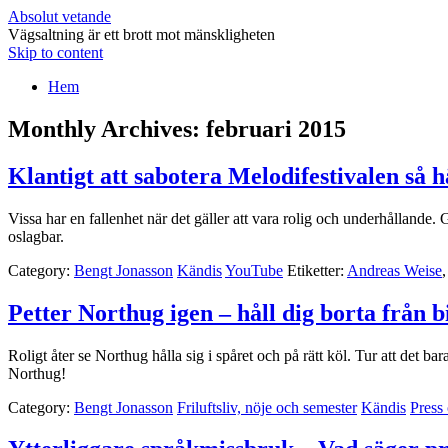
Absolut vetande
Vägsaltning är ett brott mot mänskligheten
Skip to content
Hem
Monthly Archives:
februari 2015
Klantigt att sabotera Melodifestivalen så h
Vissa har en fallenhet när det gäller att vara rolig och underhållande.
oslagbar.
Category:
Bengt Jonasson
Kändis
YouTube
Etiketter:
Andreas Weise
Petter Northug igen – håll dig borta från b
Roligt åter se Northug hålla sig i spåret och på rätt köl. Tur att det ba
Northug!
Category:
Bengt Jonasson
Friluftsliv, nöje och semester
Kändis
Press