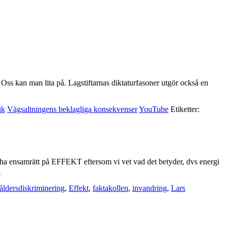
ss kan man lita på. Lagstiftarnas diktaturfasoner utgör också en
ik
Vägsaltningens beklagliga konsekvenser
YouTube
Etiketter:
de ha ensamrätt på EFFEKT eftersom vi vet vad det betyder, dvs energi
»
åldersdiskriminering
,
Effekt
,
faktakollen
,
invandring
,
Lars