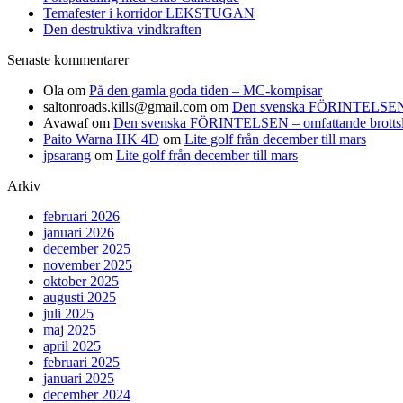
Temafester i korridor LEKSTUGAN
Den destruktiva vindkraften
Senaste kommentarer
Ola
om
På den gamla goda tiden – MC-kompisar
saltonroads.kills@gmail.com
om
Den svenska FÖRINTELSEN – om
Avawaf
om
Den svenska FÖRINTELSEN – omfattande brottslighe
Paito Warna HK 4D
om
Lite golf från december till mars
jpsarang
om
Lite golf från december till mars
Arkiv
februari 2026
januari 2026
december 2025
november 2025
oktober 2025
augusti 2025
juli 2025
maj 2025
april 2025
februari 2025
januari 2025
december 2024