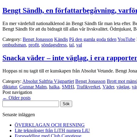
Bengt Sändh, en författarbegåvning, varför 
En mer värdefull nationalklenod än Bengt Sändh får man leta efter. B
Bengt Sändh för att du bidragit till allas vår livskvalitet. Ödmjuka
Category:
Bengt Jonasson
Kändis
På den gamla goda tiden
YouTube
ombudsman
,
profit
,
söndagsdress
,
tal
,
val
Snacka väder – inte väglag, i era rapporte
Hoppas ni nu tagit till er kunskapen från Absolut Vetande. Bengt Jo
Category:
Absolut Saltfria Vägpartiet
Bengt Jonasson
Brott mot mäns
diktatur
,
Gunnar Malm
,
halka
,
SMHI
,
Trafikverket
,
Väder
,
väglag
,
vä
Post navigation
←
Older posts
Sök
efter:
Senaste inläggen
ÖVERKLAGAN OCH RESNING
Lite teknologer från LiTH numera LiU
Forspaddling med Club Canotique