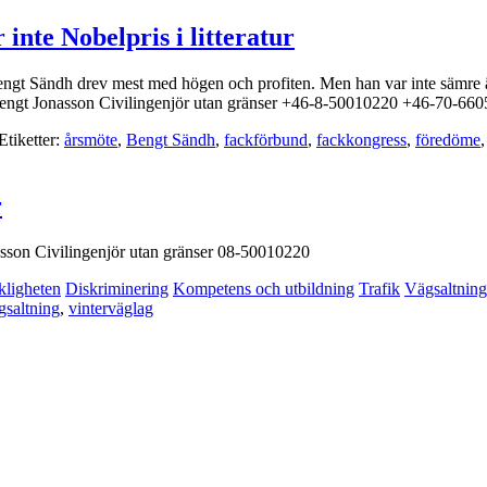
inte Nobelpris i litteratur
engt Sändh drev mest med högen och profiten. Men han var inte sämre ä
st, Bengt Jonasson Civilingenjör utan gränser +46-8-50010220 +46-70-66
Etiketter:
årsmöte
,
Bengt Sändh
,
fackförbund
,
fackkongress
,
föredöme
r
nasson Civilingenjör utan gränser 08-50010220
kligheten
Diskriminering
Kompetens och utbildning
Trafik
Vägsaltning
gsaltning
,
vinterväglag