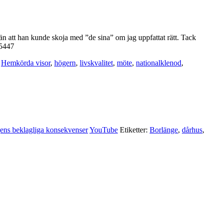
n att han kunde skoja med ”de sina” om jag uppfattat rätt. Tack
05447
,
Hemkörda visor
,
högern
,
livskvalitet
,
möte
,
nationalklenod
,
ens beklagliga konsekvenser
YouTube
Etiketter:
Borlänge
,
dårhus
,