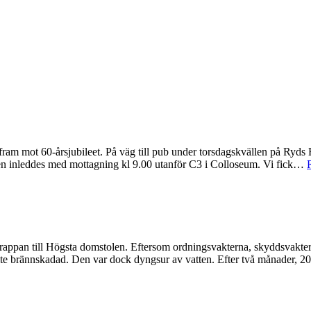
fram mot 60-årsjubileet. På väg till pub under torsdagskvällen på Ryds He
gen inleddes med mottagning kl 9.00 utanför C3 i Colloseum. Vi fick…
n till Högsta domstolen. Eftersom ordningsvakterna, skyddsvakterna
å lite brännskadad. Den var dock dyngsur av vatten. Efter två månader,