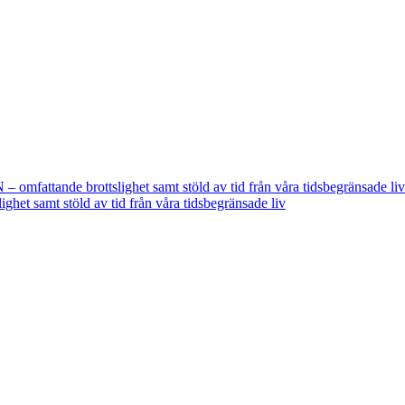
fattande brottslighet samt stöld av tid från våra tidsbegränsade liv
t samt stöld av tid från våra tidsbegränsade liv