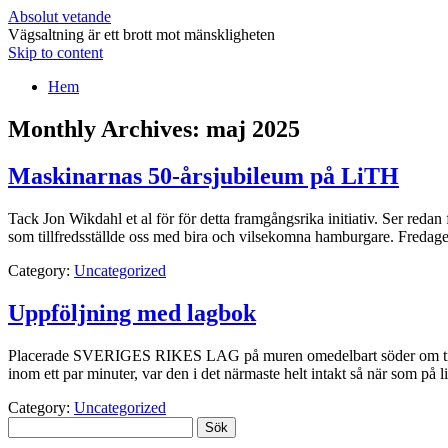
Absolut vetande
Vägsaltning är ett brott mot mänskligheten
Skip to content
Hem
Monthly Archives:
maj 2025
Maskinarnas 50-årsjubileum på LiTH
Tack Jon Wikdahl et al för för detta framgångsrika initiativ. Ser redan 
som tillfredsställde oss med bira och vilsekomna hamburgare. Freda
Category:
Uncategorized
Uppföljning med lagbok
Placerade SVERIGES RIKES LAG på muren omedelbart söder om trappa
inom ett par minuter, var den i det närmaste helt intakt så när som p
Category:
Uncategorized
Sök
efter: