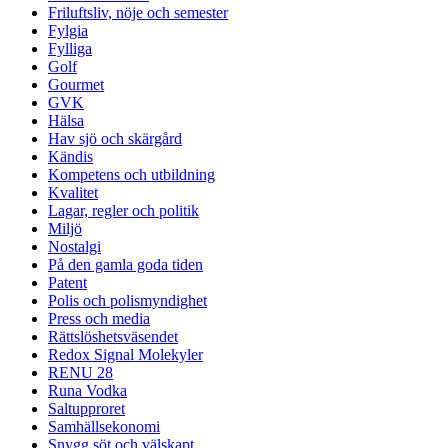
Friluftsliv, nöje och semester
Fylgia
Fylliga
Golf
Gourmet
GVK
Hälsa
Hav sjö och skärgård
Kändis
Kompetens och utbildning
Kvalitet
Lagar, regler och politik
Miljö
Nostalgi
På den gamla goda tiden
Patent
Polis och polismyndighet
Press och media
Rättslöshetsväsendet
Redox Signal Molekyler
RENU 28
Runa Vodka
Saltupproret
Samhällsekonomi
Snygg söt och välskapt