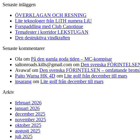
Senaste inläggen
ÖVERKLAGAN OCH RESNING
Lite teknologer från LiTH numera LiU
Forspaddling med Club Canotique
Temafester i korridor LEKSTUGAN
Den destruktiva vindkraften
Senaste kommentarer
Ola
om
På den gamla goda tiden – MC-kompisar
saltonroads.kills@gmail.com
om
Den svenska FÖRINTELSEN – om
Avawaf
om
Den svenska FÖRINTELSEN – omfattande brottslighe
Paito Warna HK 4D
om
Lite golf från december till mars
jpsarang
om
Lite golf från december till mars
Arkiv
februari 2026
januari 2026
december 2025
november 2025
oktober 2025
augusti 2025
juli 2025