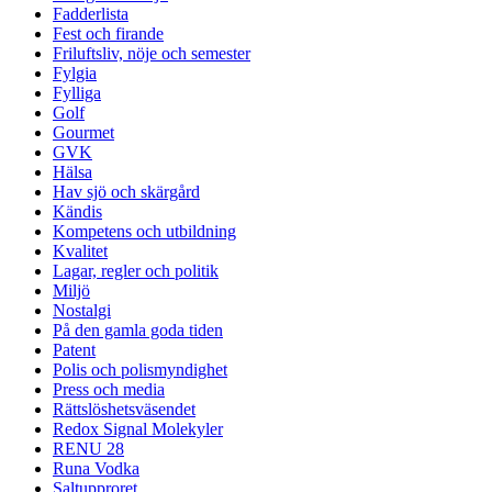
Fadderlista
Fest och firande
Friluftsliv, nöje och semester
Fylgia
Fylliga
Golf
Gourmet
GVK
Hälsa
Hav sjö och skärgård
Kändis
Kompetens och utbildning
Kvalitet
Lagar, regler och politik
Miljö
Nostalgi
På den gamla goda tiden
Patent
Polis och polismyndighet
Press och media
Rättslöshetsväsendet
Redox Signal Molekyler
RENU 28
Runa Vodka
Saltupproret