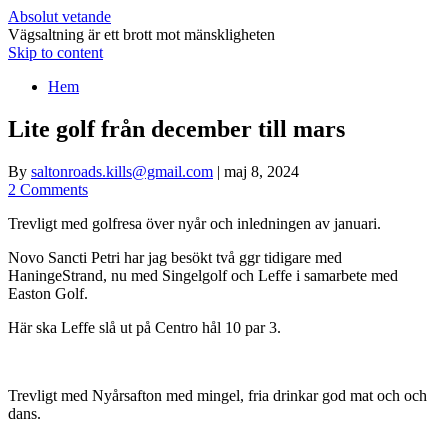
Absolut vetande
Vägsaltning är ett brott mot mänskligheten
Skip to content
Hem
Lite golf från december till mars
By
saltonroads.kills@gmail.com
|
maj 8, 2024
2 Comments
Trevligt med golfresa över nyår och inledningen av januari.
Novo Sancti Petri har jag besökt två ggr tidigare med
HaningeStrand, nu med Singelgolf och Leffe i samarbete med
Easton Golf.
Här ska Leffe slå ut på Centro hål 10 par 3.
Trevligt med Nyårsafton med mingel, fria drinkar god mat och och
dans.