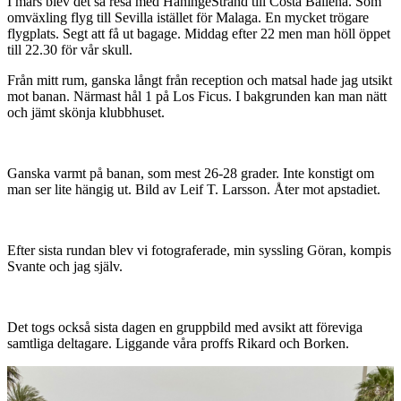
I mars blev det så resa med HaningeStrand till Costa Ballena. Som
omväxling flyg till Sevilla istället för Malaga. En mycket trögare
flygplats. Segt att få ut bagage. Middag efter 22 men man höll öppet
till 22.30 för vår skull.
Från mitt rum, ganska långt från reception och matsal hade jag utsikt
mot banan. Närmast hål 1 på Los Ficus. I bakgrunden kan man nätt
och jämt skönja klubbhuset.
Ganska varmt på banan, som mest 26-28 grader. Inte konstigt om
man ser lite hängig ut. Bild av Leif T. Larsson. Åter mot apstadiet.
Efter sista rundan blev vi fotograferade, min syssling Göran, kompis
Svante och jag själv.
Det togs också sista dagen en gruppbild med avsikt att föreviga
samtliga deltagare. Liggande våra proffs Rikard och Borken.