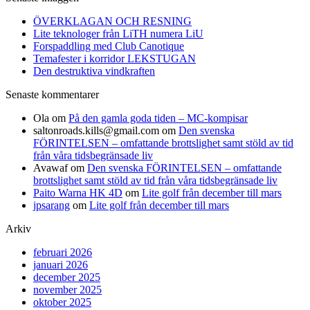
ÖVERKLAGAN OCH RESNING
Lite teknologer från LiTH numera LiU
Forspaddling med Club Canotique
Temafester i korridor LEKSTUGAN
Den destruktiva vindkraften
Senaste kommentarer
Ola
om
På den gamla goda tiden – MC-kompisar
saltonroads.kills@gmail.com
om
Den svenska
FÖRINTELSEN – omfattande brottslighet samt stöld av tid
från våra tidsbegränsade liv
Avawaf
om
Den svenska FÖRINTELSEN – omfattande
brottslighet samt stöld av tid från våra tidsbegränsade liv
Paito Warna HK 4D
om
Lite golf från december till mars
jpsarang
om
Lite golf från december till mars
Arkiv
februari 2026
januari 2026
december 2025
november 2025
oktober 2025