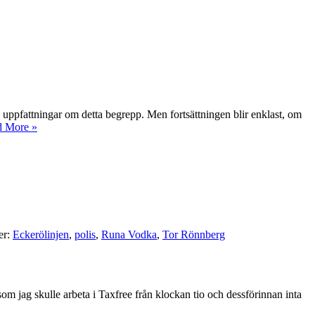
ppfattningar om detta begrepp. Men fortsättningen blir enklast, om
d More »
er:
Eckerölinjen
,
polis
,
Runa Vodka
,
Tor Rönnberg
som jag skulle arbeta i Taxfree från klockan tio och dessförinnan inta