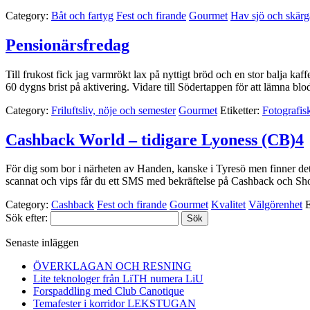
Category:
Båt och fartyg
Fest och firande
Gourmet
Hav sjö och skärg
Pensionärsfredag
Till frukost fick jag varmrökt lax på nyttigt bröd och en stor balja kaf
60 dygns brist på aktivering. Vidare till Södertappen för att lämna 
Category:
Friluftsliv, nöje och semester
Gourmet
Etiketter:
Fotografis
Cashback World – tidigare Lyoness (CB)4
För dig som bor i närheten av Handen, kanske i Tyresö men finner det l
scannat och vips får du ett SMS med bekräftelse på Cashback och Sh
Category:
Cashback
Fest och firande
Gourmet
Kvalitet
Välgörenhet
E
Sök efter:
Senaste inläggen
ÖVERKLAGAN OCH RESNING
Lite teknologer från LiTH numera LiU
Forspaddling med Club Canotique
Temafester i korridor LEKSTUGAN