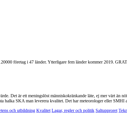
n i 120000 företag i 47 länder. Ytterligare fem länder kommer 2019
e. Det är ett meningslöst människokränkande läte, ej mer värt än nöff-
prata halka SKA man leverera kvalitet. Det har meteorologer eller SMHI
ens och utbildning
Kvalitet
Lagar, regler och politik
Saltupproret
Tekn