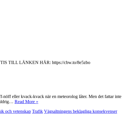
. GRATTIS TILL LÄNKEN HÄR: https://cbw.to/8e5zbo
nöff eller kvack-kvack när en meteorolog låter. Men det fattar inte
 aldrig…
Read More »
ik och vetenskap
Trafik
Vägsaltningens beklagliga konsekvenser