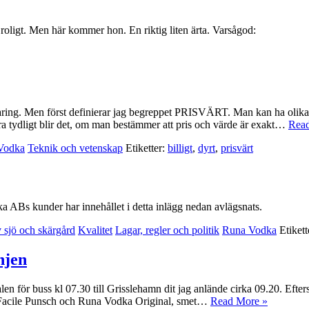
 roligt. Men här kommer hon. En riktig liten ärta. Varsågod:
ing. Men först definierar jag begreppet PRISVÄRT. Man kan ha olika u
mera tydligt blir det, om man bestämmer att pris och värde är exakt…
Rea
Vodka
Teknik och vetenskap
Etiketter:
billigt
,
dyrt
,
prisvärt
 ABs kunder har innehållet i detta inlägg nedan avlägsnats.
 sjö och skärgård
Kvalitet
Lagar, regler och politik
Runa Vodka
Etikett
njen
en för buss kl 07.30 till Grisslehamn dit jag anlände cirka 09.20. Efter
av Facile Punsch och Runa Vodka Original, smet…
Read More »