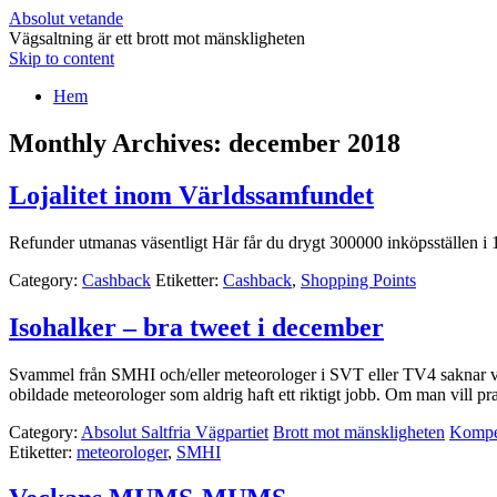
Absolut vetande
Vägsaltning är ett brott mot mänskligheten
Skip to content
Hem
Monthly Archives:
december 2018
Lojalitet inom Världssamfundet
Refunder utmanas väsentligt Här får du drygt 300000 inköpsställe
Category:
Cashback
Etiketter:
Cashback
,
Shopping Points
Isohalker – bra tweet i december
Svammel från SMHI och/eller meteorologer i SVT eller TV4 saknar värd
obildade meteorologer som aldrig haft ett riktigt jobb. Om man vill 
Category:
Absolut Saltfria Vägpartiet
Brott mot mänskligheten
Kompet
Etiketter:
meteorologer
,
SMHI