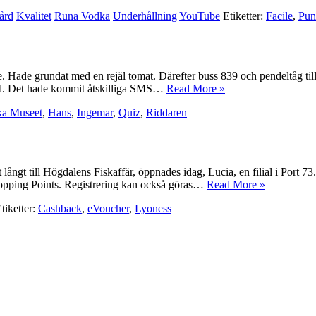
ård
Kvalitet
Runa Vodka
Underhållning
YouTube
Etiketter:
Facile
,
Pun
fe. Hade grundat med en rejäl tomat. Därefter buss 839 och pendeltåg till C
blod. Det hade kommit åtskilliga SMS…
Read More »
ka Museet
,
Hans
,
Ingemar
,
Quiz
,
Riddaren
ångt till Högdalens Fiskaffär, öppnades idag, Lucia, en filial i Port 73
opping Points. Registrering kan också göras…
Read More »
tiketter:
Cashback
,
eVoucher
,
Lyoness