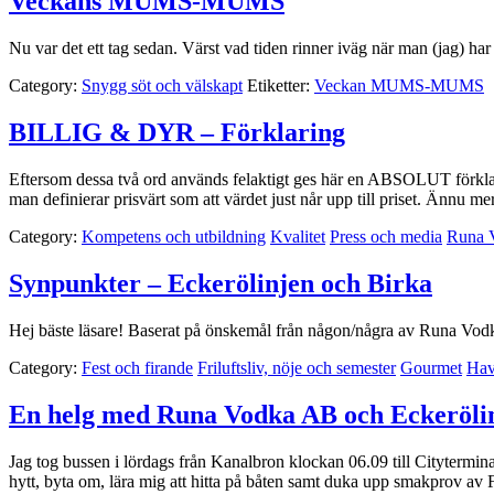
Veckans MUMS-MUMS
Nu var det ett tag sedan. Värst vad tiden rinner iväg när man (jag) har
Category:
Snygg söt och välskapt
Etiketter:
Veckan MUMS-MUMS
BILLIG & DYR – Förklaring
Eftersom dessa två ord används felaktigt ges här en ABSOLUT förklar
man definierar prisvärt som att värdet just når upp till priset. Ännu 
Category:
Kompetens och utbildning
Kvalitet
Press och media
Runa 
Synpunkter – Eckerölinjen och Birka
Hej bäste läsare! Baserat på önskemål från någon/några av Runa Vodka
Category:
Fest och firande
Friluftsliv, nöje och semester
Gourmet
Hav
En helg med Runa Vodka AB och Eckeröli
Jag tog bussen i lördags från Kanalbron klockan 06.09 till Cityterminal
hytt, byta om, lära mig att hitta på båten samt duka upp smakprov 