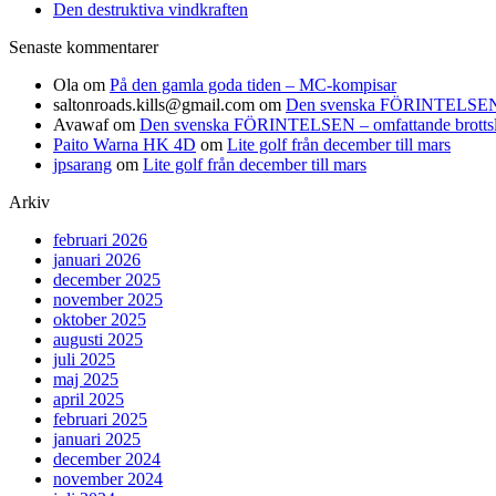
Den destruktiva vindkraften
Senaste kommentarer
Ola
om
På den gamla goda tiden – MC-kompisar
saltonroads.kills@gmail.com
om
Den svenska FÖRINTELSEN – om
Avawaf
om
Den svenska FÖRINTELSEN – omfattande brottslighe
Paito Warna HK 4D
om
Lite golf från december till mars
jpsarang
om
Lite golf från december till mars
Arkiv
februari 2026
januari 2026
december 2025
november 2025
oktober 2025
augusti 2025
juli 2025
maj 2025
april 2025
februari 2025
januari 2025
december 2024
november 2024