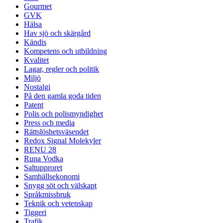
Gourmet
GVK
Hälsa
Hav sjö och skärgård
Kändis
Kompetens och utbildning
Kvalitet
Lagar, regler och politik
Miljö
Nostalgi
På den gamla goda tiden
Patent
Polis och polismyndighet
Press och media
Rättslöshetsväsendet
Redox Signal Molekyler
RENU 28
Runa Vodka
Saltupproret
Samhällsekonomi
Snygg söt och välskapt
Språkmissbruk
Teknik och vetenskap
Tiggeri
Trafik