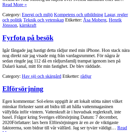
Read More »
Category:
Energi och miljö
Kompetens och utbildning
Lagar, regler
och politik
Teknik och vetenskap
Etiketter:
Åsa Moberg
,
Henrik
Jönsson
,
kärnkraft
Fyrfota på besök
Igår fångade jag hastigt detta rådjur med min iPhone. Hon stack nära
nog direkt när jag visade mig från vardagsrummet. För några år
sedan ringde jag 112 då en rådjursfamilj trampat igenom isen på
Dalarö kanal, mitt för min fastighet. De blev räddade.
Category:
Hav sjö och skärgård
Etiketter:
rådjur
Elförsörjning
Egen kommentar: Sol-elens uppgift är att lokalt stötta nätet vilket
minskar förluster samt att bidra till att hålla vattenmagasinen
välfyllda inför vintern. Vattenkraft är i huvudsak reglerkraft, inte
basel. Frågor kring Sveriges elförsörjning Datum: 7 december,
2020Författare: lars bern Elförsörjningen är en av de viktigaste
faktorerna, som bidrar till vår välfärd. Jag ser tyvärr väldigt…
Read