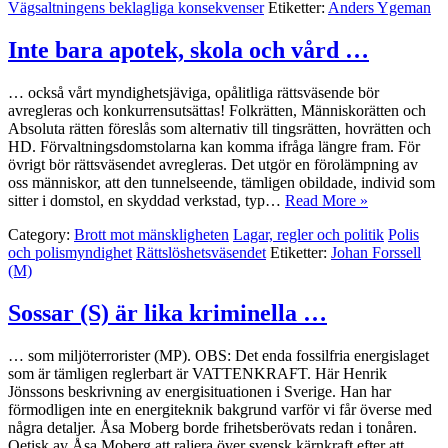
Vägsaltningens beklagliga konsekvenser
Etiketter:
Anders Ygeman
Inte bara apotek, skola och vård …
… också vårt myndighetsjäviga, opålitliga rättsväsende bör
avregleras och konkurrensutsättas! Folkrätten, Människorätten och
Absoluta rätten föreslås som alternativ till tingsrätten, hovrätten och
HD. Förvaltningsdomstolarna kan komma ifråga längre fram. För
övrigt bör rättsväsendet avregleras. Det utgör en förolämpning av
oss människor, att den tunnelseende, tämligen obildade, individ som
sitter i domstol, en skyddad verkstad, typ…
Read More »
Category:
Brott mot mänskligheten
Lagar, regler och politik
Polis
och polismyndighet
Rättslöshetsväsendet
Etiketter:
Johan Forssell
(M)
Sossar (S) är lika kriminella …
… som miljöterrorister (MP). OBS: Det enda fossilfria energislaget
som är tämligen reglerbart är VATTENKRAFT. Här Henrik
Jönssons beskrivning av energisituationen i Sverige. Han har
förmodligen inte en energiteknik bakgrund varför vi får överse med
några detaljer. Åsa Moberg borde frihetsberövats redan i tonåren.
Oetisk av Åsa Moberg att raljera över svensk kärnkraft efter att…