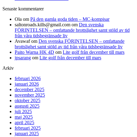
Senaste kommentarer
Ola
om
På den gamla goda tiden – MC-kompisar
saltonroads.kills@gmail.com
om
Den svenska
FÖRINTELSEN – omfattande brottslighet samt stöld av tid
från våra tidsbegränsade liv
Avawaf
om
Den svenska FÖRINTELSEN – omfattande
brottslighet samt stöld av tid från våra tidsbegränsade liv
Paito Warna HK 4D
om
Lite golf från december till mars
jpsarang
om
Lite golf från december till mars
Arkiv
februari 2026
januari 2026
december 2025
november 2025
oktober 2025
augusti 2025
juli 2025
maj 2025
april 2025
februari 2025
januari 2025