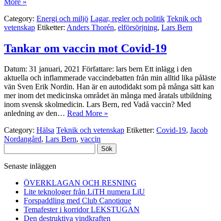
More »
Category:
Energi och miljö
Lagar, regler och politik
Teknik och
vetenskap
Etiketter:
Anders Thorén
,
elförsörjning
,
Lars Bern
Tankar om vaccin mot Covid-19
Datum: 31 januari, 2021 Författare: lars bern Ett inlägg i den
aktuella och inflammerade vaccindebatten från min alltid lika påläste
vän Sven Erik Nordin. Han är en autodidakt som på många sätt kan
mer inom det medicinska området än många med åratals utbildning
inom svensk skolmedicin. Lars Bern, red Vadå vaccin? Med
anledning av den…
Read More »
Category:
Hälsa
Teknik och vetenskap
Etiketter:
Covid-19
,
Jacob
Nordangård
,
Lars Bern
,
vaccin
Sök
efter:
Senaste inläggen
ÖVERKLAGAN OCH RESNING
Lite teknologer från LiTH numera LiU
Forspaddling med Club Canotique
Temafester i korridor LEKSTUGAN
Den destruktiva vindkraften