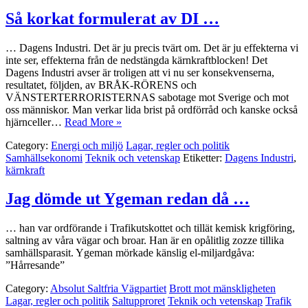
Så korkat formulerat av DI …
… Dagens Industri. Det är ju precis tvärt om. Det är ju effekterna vi
inte ser, effekterna från de nedstängda kärnkraftblocken! Det
Dagens Industri avser är troligen att vi nu ser konsekvenserna,
resultatet, följden, av BRÅK-RÖRENS och
VÄNSTERTERRORISTERNAS sabotage mot Sverige och mot
oss människor. Man verkar lida brist på ordförråd och kanske också
hjärnceller…
Read More »
Category:
Energi och miljö
Lagar, regler och politik
Samhällsekonomi
Teknik och vetenskap
Etiketter:
Dagens Industri
,
kärnkraft
Jag dömde ut Ygeman redan då …
… han var ordförande i Trafikutskottet och tillät kemisk krigföring,
saltning av våra vägar och broar. Han är en opålitlig zozze tillika
samhällsparasit. Ygeman mörkade känslig el-miljardgåva:
”Hårresande”
Category:
Absolut Saltfria Vägpartiet
Brott mot mänskligheten
Lagar, regler och politik
Saltupproret
Teknik och vetenskap
Trafik