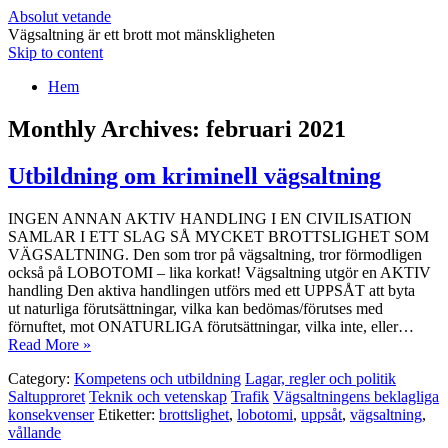
Absolut vetande
Vägsaltning är ett brott mot mänskligheten
Skip to content
Hem
Monthly Archives:
februari 2021
Utbildning om kriminell vägsaltning
INGEN ANNAN AKTIV HANDLING I EN CIVILISATION
SAMLAR I ETT SLAG SÅ MYCKET BROTTSLIGHET SOM
VÄGSALTNING. Den som tror på vägsaltning, tror förmodligen
också på LOBOTOMI – lika korkat! Vägsaltning utgör en AKTIV
handling Den aktiva handlingen utförs med ett UPPSÅT att byta
ut naturliga förutsättningar, vilka kan bedömas/förutses med
förnuftet, mot ONATURLIGA förutsättningar, vilka inte, eller…
Read More »
Category:
Kompetens och utbildning
Lagar, regler och politik
Saltupproret
Teknik och vetenskap
Trafik
Vägsaltningens beklagliga
konsekvenser
Etiketter:
brottslighet
,
lobotomi
,
uppsåt
,
vägsaltning
,
vållande