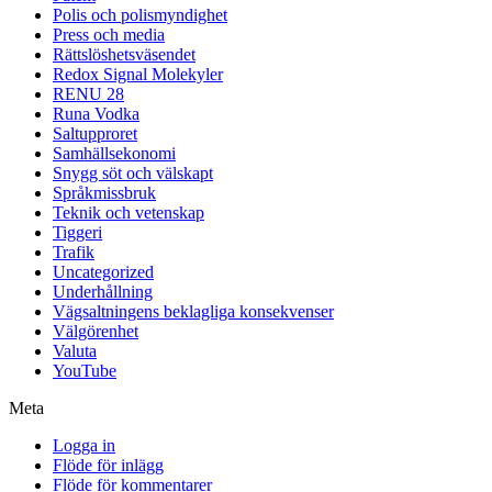
Polis och polismyndighet
Press och media
Rättslöshetsväsendet
Redox Signal Molekyler
RENU 28
Runa Vodka
Saltupproret
Samhällsekonomi
Snygg söt och välskapt
Språkmissbruk
Teknik och vetenskap
Tiggeri
Trafik
Uncategorized
Underhållning
Vägsaltningens beklagliga konsekvenser
Välgörenhet
Valuta
YouTube
Meta
Logga in
Flöde för inlägg
Flöde för kommentarer