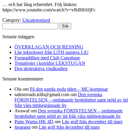
… och har lång erfarenhet. Följ länken:
https://www.youtube.com/watch?v=vfhIHbSfjFc
Category:
Uncategorized
Sök
efter:
Senaste inläggen
ÖVERKLAGAN OCH RESNING
Lite teknologer från LiTH numera LiU
Forspaddling med Club Canotique
Temafester i korridor LEKSTUGAN
Den destruktiva vindkraften
Senaste kommentarer
Ola
om
På den gamla goda tiden – MC-kompisar
saltonroads.kills@gmail.com
om
Den svenska
FÖRINTELSEN – omfattande brottslighet samt stöld av tid
från våra tidsbegränsade liv
Avawaf
om
Den svenska FÖRINTELSEN – omfattande
brottslighet samt stöld av tid från våra tidsbegränsade liv
Paito Warna HK 4D
om
Lite golf från december till mars
jpsarang
om
Lite golf från december till mars