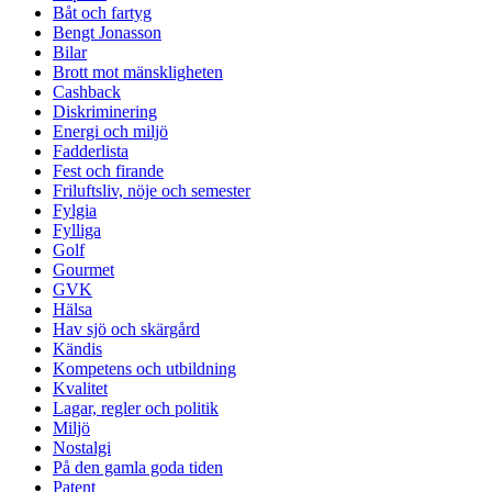
Båt och fartyg
Bengt Jonasson
Bilar
Brott mot mänskligheten
Cashback
Diskriminering
Energi och miljö
Fadderlista
Fest och firande
Friluftsliv, nöje och semester
Fylgia
Fylliga
Golf
Gourmet
GVK
Hälsa
Hav sjö och skärgård
Kändis
Kompetens och utbildning
Kvalitet
Lagar, regler och politik
Miljö
Nostalgi
På den gamla goda tiden
Patent