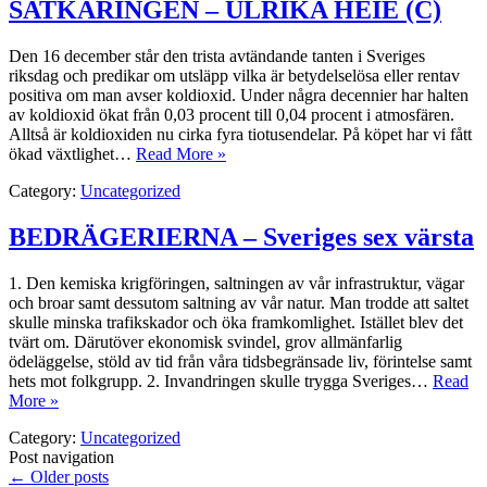
SATKÄRINGEN – ULRIKA HEIE (C)
Den 16 december står den trista avtändande tanten i Sveriges
riksdag och predikar om utsläpp vilka är betydelselösa eller rentav
positiva om man avser koldioxid. Under några decennier har halten
av koldioxid ökat från 0,03 procent till 0,04 procent i atmosfären.
Alltså är koldioxiden nu cirka fyra tiotusendelar. På köpet har vi fått
ökad växtlighet…
Read More »
Category:
Uncategorized
BEDRÄGERIERNA – Sveriges sex värsta
1. Den kemiska krigföringen, saltningen av vår infrastruktur, vägar
och broar samt dessutom saltning av vår natur. Man trodde att saltet
skulle minska trafikskador och öka framkomlighet. Istället blev det
tvärt om. Därutöver ekonomisk svindel, grov allmänfarlig
ödeläggelse, stöld av tid från våra tidsbegränsade liv, förintelse samt
hets mot folkgrupp. 2. Invandringen skulle trygga Sveriges…
Read
More »
Category:
Uncategorized
Post navigation
←
Older posts