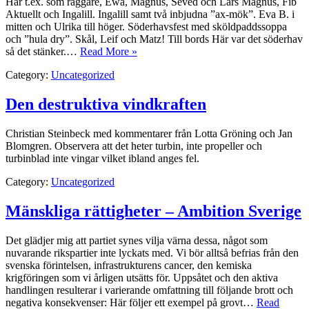
Här t.ex. som raggare, Ewa, Magnus, Seved och Lars Magnus, Fib
Aktuellt och Ingalill. Ingalill samt två inbjudna ”ax-mök”. Eva B. i
mitten och Ulrika till höger. Söderhavsfest med sköldpaddssoppa
och ”hula dry”. Skål, Leif och Matz! Till bords Här var det söderhav
så det stänker.…
Read More »
Category:
Uncategorized
Den destruktiva vindkraften
Christian Steinbeck med kommentarer från Lotta Gröning och Jan
Blomgren. Observera att det heter turbin, inte propeller och
turbinblad inte vingar vilket ibland anges fel.
Category:
Uncategorized
Mänskliga rättigheter – Ambition Sverige
Det glädjer mig att partiet synes vilja värna dessa, något som
nuvarande rikspartier inte lyckats med. Vi bör alltså befrias från den
svenska förintelsen, infrastrukturens cancer, den kemiska
krigföringen som vi årligen utsätts för. Uppsåtet och den aktiva
handlingen resulterar i varierande omfattning till följande brott och
negativa konsekvenser: Här följer ett exempel på grovt…
Read