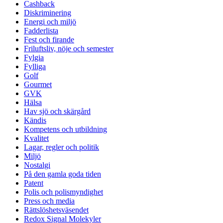
Cashback
Diskriminering
Energi och miljö
Fadderlista
Fest och firande
Friluftsliv, nöje och semester
Fylgia
Fylliga
Golf
Gourmet
GVK
Hälsa
Hav sjö och skärgård
Kändis
Kompetens och utbildning
Kvalitet
Lagar, regler och politik
Miljö
Nostalgi
På den gamla goda tiden
Patent
Polis och polismyndighet
Press och media
Rättslöshetsväsendet
Redox Signal Molekyler