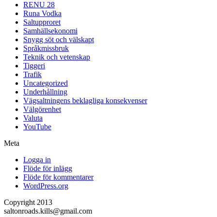
RENU 28
Runa Vodka
Saltupproret
Samhällsekonomi
Snygg söt och välskapt
Språkmissbruk
Teknik och vetenskap
Tiggeri
Trafik
Uncategorized
Underhållning
Vägsaltningens beklagliga konsekvenser
Välgörenhet
Valuta
YouTube
Meta
Logga in
Flöde för inlägg
Flöde för kommentarer
WordPress.org
Copyright 2013
saltonroads.kills@gmail.com