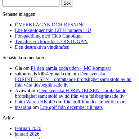
Sök
efter:
Senaste inläggen
ÖVERKLAGAN OCH RESNING
Lite teknologer från LiTH numera LiU
Forspaddling med Club Canotique
Temafester i korridor LEKSTUGAN
Den destruktiva vindkraften
Senaste kommentarer
Ola
om
På den gamla goda tiden – MC-kompisar
saltonroads.kills@gmail.com
om
Den svenska
FÖRINTELSEN – omfattande brottslighet samt stöld av tid
från våra tidsbegränsade liv
Avawaf
om
Den svenska FÖRINTELSEN – omfattande
brottslighet samt stöld av tid från våra tidsbegränsade liv
Paito Warna HK 4D
om
Lite golf från december till mars
jpsarang
om
Lite golf från december till mars
Arkiv
februari 2026
januari 2026