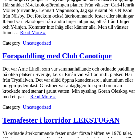
Här smider M-teknologföreningen planer. Från vänster: Carl-Henrik
Möller (drivande), Lennart Magnusson, Jag själv samt Nils Nilsson
från Nilsby. Det förekom också återkommande fester eller sittningar.
Ibland var teknologer från andra linjer inbjudna, alltså från I-linjen
och Y-linjen. Kommer inte ihåg eller känner alla. Men till vänster
finner…
Read More »
Category:
Uncategorized
Forspaddling med Club Canotique
Det var Arne Lindh som var sammanhållande och ordnade paddling
på olika platser i Sverige, t.e.x i Emån vid vårflod m.fl. platser. Här
från Trysilälven. Det var alltid öppna kanadensare i aluminium eller
polypropylenplast. Glasfiber var antagligen för spröd om man
krockade med stenar i grunt vatten. Min syssling Göran Oleskog var
med ett par…
Read More »
Category:
Uncategorized
Temafester i korridor LEKSTUGAN
Vi ordnade återkommande fester under första hälften av 1970-talet.