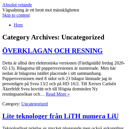
Absolut vetande
Vägsaltning är ett brott mot mänskligheten
Skip to content
Hem
Category Archives:
Uncategorized
ÖVERKLAGAN OCH RESNING
Detta är alltså den elektroniska versionen (Färdigställd fredag 2026-
02-13). Bilagorna till pappersversionen är numrerade. Men här
nedan är bilagorna istället placerade i sitt sammanhang.
Pappersversionen med 8 sidor och 23 bilagor lämnade jag in
personligen på Svea 13/2 och på HD 16/2. Till Xerxes Carlsén
Åkerfeldt Svea hovrätt och till Högsta domstolen Ny
resningsansökan och…
Read More »
Category:
Uncategorized
Lite teknologer från LiTH numera LiU
Teknologlivet präglas av mycket pluggande men också avkoppling.