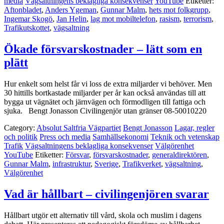
media
Vägsaltningens beklagliga konsekvenser
YouTube
Etiketter:
Aftonbladet
,
Anders Ygeman
,
Gunnar Malm
,
hets mot folkgrupp
,
Ingemar Skogö
,
Jan Helin
,
lag mot mobiltelefon
,
rasism
,
terrorism
,
Trafikutskottet
,
vägsaltning
Ökade försvarskostnader – lätt som en
plätt
Hur enkelt som helst får vi loss de extra miljarder vi behöver. Men
30 hittills bortkastade miljarder per år kan också användas till att
bygga ut vägnätet och järnvägen och förmodligen till fattiga och
sjuka. Bengt Jonasson Civilingenjör utan gränser 08-50010220
Category:
Absolut Saltfria Vägpartiet
Bengt Jonasson
Lagar, regler
och politik
Press och media
Samhällsekonomi
Teknik och vetenskap
Trafik
Vägsaltningens beklagliga konsekvenser
Välgörenhet
YouTube
Etiketter:
Försvar
,
försvarskostnader
,
generaldirektören
,
Gunnar Malm
,
infrastruktur
,
Sverige
,
Trafikverket
,
vägsaltning
,
Välgörenhet
Vad är hållbart – civilingenjören svarar
Hållbart utgör ett alternativ till vård, skola och muslim i dagens