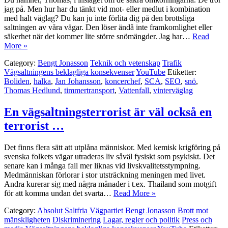
jag på. Men hur har du tänkt vid mot- eller medlut i kombination
med halt väglag? Du kan ju inte förlita dig på den brottsliga
saltningen av våra vägar. Den löser ändå inte framkomlighet eller
säkerhet när det kommer lite större snömängder. Jag har…
Read
More »
Category:
Bengt Jonasson
Teknik och vetenskap
Trafik
Vägsaltningens beklagliga konsekvenser
YouTube
Etiketter:
Boliden
,
halka
,
Jan Johansson
,
koncerchef
,
SCA
,
SEO
,
snö
,
Thomas Hedlund
,
timmertransport
,
Vattenfall
,
vinterväglag
En vägsaltningsterrorist är väl också en
terrorist …
Det finns flera sätt att utplåna människor. Med kemisk krigföring på
svenska folkets vägar utraderas liv såväl fysiskt som psykiskt. Det
senare kan i många fall mer liknas vid livskvalitetsstympning.
Medmänniskan förlorar i stor utsträckning meningen med livet.
Andra kurerar sig med några månader i t.ex. Thailand som motgift
för att komma undan det svarta…
Read More »
Category:
Absolut Saltfria Vägpartiet
Bengt Jonasson
Brott mot
mänskligheten
Diskriminering
Lagar, regler och politik
Press och