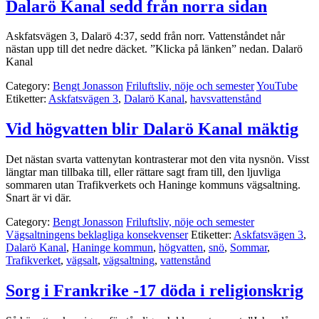
Dalarö Kanal sedd från norra sidan
Askfatsvägen 3, Dalarö 4:37, sedd från norr. Vattenståndet når
nästan upp till det nedre däcket. ”Klicka på länken” nedan. Dalarö
Kanal
Category:
Bengt Jonasson
Friluftsliv, nöje och semester
YouTube
Etiketter:
Askfatsvägen 3
,
Dalarö Kanal
,
havsvattenstånd
Vid högvatten blir Dalarö Kanal mäktig
Det nästan svarta vattenytan kontrasterar mot den vita nysnön. Visst
längtar man tillbaka till, eller rättare sagt fram till, den ljuvliga
sommaren utan Trafikverkets och Haninge kommuns vägsaltning.
Snart är vi där.
Category:
Bengt Jonasson
Friluftsliv, nöje och semester
Vägsaltningens beklagliga konsekvenser
Etiketter:
Askfatsvägen 3
,
Dalarö Kanal
,
Haninge kommun
,
högvatten
,
snö
,
Sommar
,
Trafikverket
,
vägsalt
,
vägsaltning
,
vattenstånd
Sorg i Frankrike -17 döda i religionskrig