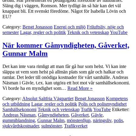
debatt. Här presenteras ett pedagogiskt föredöme av hållbarhet.
Släng dig i väggen, Romson. Mer tydligt än så här kan det väl
knappast bli. Ett svenskt föredöme. Något för Isabella Lövin och
EU?
Category:
Bengt Jonasson
Energi och miljö
Friluftsliv, nöje och
semester
Lagar, regler och politik
Teknik och vetenskap
YouTube
När kommer Gåmyndigheten, Gåverket,
Gunnar Malm
Det kan inte vara rimligt att man får gå hur som helst. Vi kan inte
släppa ut vem som helst på allmän plats som går och halkar och
ramlar. Det leder till onödiga kostnader för vårt samhälle. Andreas
Näsman i Gävle, t.ex. kan utgöra ett hot mot vår samhällsekonomi.
Vi borde ha en myndighet som…
Read More »
Category:
Absolut Saltfria Vägpartiet
Bengt Jonasson
Kompetens
och utbildning
Lagar, regler och politik
Polis och polismyndighet
Samhällsekonomi
Teknik och vetenskap
Trafik
YouTube
Etiketter:
Andreas Näsman
,
Gåmyndigheten
,
Gåverket
,
Gävle
,
gummiblandning
,
Gunnar Malm
,
mönsterdjup
,
näringsliv
,
polis
,
sjukvårdskostnader
,
sulmönster
,
Trafikverket