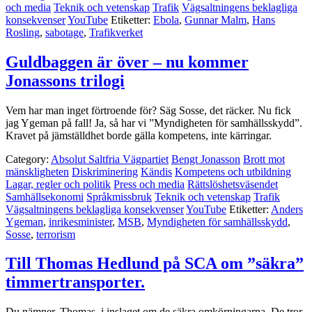
och media
Teknik och vetenskap
Trafik
Vägsaltningens beklagliga
konsekvenser
YouTube
Etiketter:
Ebola
,
Gunnar Malm
,
Hans
Rosling
,
sabotage
,
Trafikverket
Guldbaggen är över – nu kommer
Jonassons trilogi
Vem har man inget förtroende för? Säg Sosse, det räcker. Nu fick
jag Ygeman på fall! Ja, så har vi ”Myndigheten för samhällsskydd”.
Kravet på jämställdhet borde gälla kompetens, inte kärringar.
Category:
Absolut Saltfria Vägpartiet
Bengt Jonasson
Brott mot
mänskligheten
Diskriminering
Kändis
Kompetens och utbildning
Lagar, regler och politik
Press och media
Rättslöshetsväsendet
Samhällsekonomi
Språkmissbruk
Teknik och vetenskap
Trafik
Vägsaltningens beklagliga konsekvenser
YouTube
Etiketter:
Anders
Ygeman
,
inrikesminister
,
MSB
,
Myndigheten för samhällsskydd
,
Sosse
,
terrorism
Till Thomas Hedlund på SCA om ”säkra”
timmertransporter.
Du nämner, Thomas, i inslaget om de säkra omkörningarna. De tror