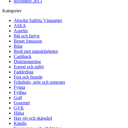
november 2013
Kategorier
Absolut Saltfria Vägpartiet
ASEA
Aspelin
Båt och fartyg
Bengt Jonasson
Bilar
Brott mot mänskligheten
Cashback
Diskriminering
Energi och miljö
Fadderlista
Fest och firande
Friluftsliv, nöje och semester
Fylgia
Fylliga
Golf
Gourmet
GVK
Hälsa
Hav sjö och skärgård
Kändis