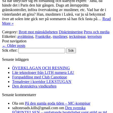
Så här uttrycker sig en förståndig och klarsynt expert: ”Jaha, då
hände det i Paris den här gången. Dags att återupprätta
gränskontroller, införa övervakning av muslimer, etc. Vad har de i
västerlandet att göra? Han, muslimen i Luleå, var ju så bekymrad
över att solen inte gick ner på sommaren så han fick fasta på…
Read
More »
Category:
Brott mot mänskligheten
Diskriminering
Press och media
Etiketter:
avrättning
,
Frankrike
,
muslimer
,
teckningar
,
terrorism
Post navigation
←
Older posts
Sök efter:
Senaste inläggen
ÖVERKLAGAN OCH RESNING
Lite teknologer från LiTH numera LiU
Forspaddling med Club Canotique
Temafester i korridor LEKSTUGAN
Den destruktiva vindkraften
Senaste kommentarer
Ola
om
På den gamla goda tiden – MC-kompisar
saltonroads.kills@gmail.com
om
Den svenska
FÖRINTELSEN – omfattande brottslighet samt stöld av tid