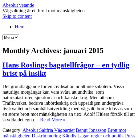
Absolut vetande
Vägsaltning är ett brott mot mänskligheten
Skip to content
Hem
Monthly Archives:
januari 2015
Hans Roslings bagatellfrågor – en tydlig
brist på insikt
Det grundläggande för en civilisation är att inte sabotera. Vissa
naturliga motgångar kan vara svåra att undvika, som
naturkatastrofer, sjukdomar och kanske krig. Men att som
Trafikverket, bedriva inbördeskrig och uppsåtligen undergräva
livskvalitet och samhällsutveckling med vägsalt, borde klassas som
ett större brott mot mänskligheten än t.ex. Adolf Hitlers försök till att
skydda det egna…
Read More »
Category:
Absolut Saltfria Vägpartiet
Bengt Jonasson
Brott mot
mänskligheten
Diskriminering
Kändis
Lagar, regler och politik
Press