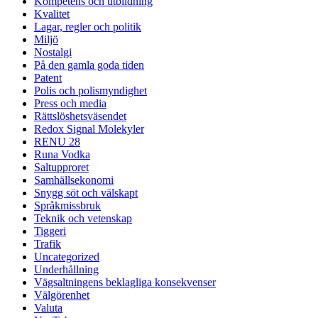
Kompetens och utbildning
Kvalitet
Lagar, regler och politik
Miljö
Nostalgi
På den gamla goda tiden
Patent
Polis och polismyndighet
Press och media
Rättslöshetsväsendet
Redox Signal Molekyler
RENU 28
Runa Vodka
Saltupproret
Samhällsekonomi
Snygg söt och välskapt
Språkmissbruk
Teknik och vetenskap
Tiggeri
Trafik
Uncategorized
Underhållning
Vägsaltningens beklagliga konsekvenser
Välgörenhet
Valuta