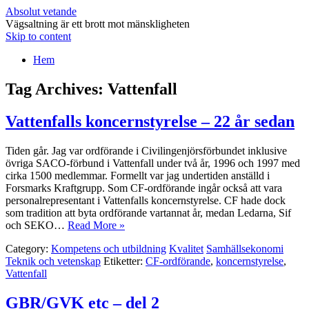
Absolut vetande
Vägsaltning är ett brott mot mänskligheten
Skip to content
Hem
Tag Archives:
Vattenfall
Vattenfalls koncernstyrelse – 22 år sedan
Tiden går. Jag var ordförande i Civilingenjörsförbundet inklusive
övriga SACO-förbund i Vattenfall under två år, 1996 och 1997 med
cirka 1500 medlemmar. Formellt var jag undertiden anställd i
Forsmarks Kraftgrupp. Som CF-ordförande ingår också att vara
personalrepresentant i Vattenfalls koncernstyrelse. CF hade dock
som tradition att byta ordförande vartannat år, medan Ledarna, Sif
och SEKO…
Read More »
Category:
Kompetens och utbildning
Kvalitet
Samhällsekonomi
Teknik och vetenskap
Etiketter:
CF-ordförande
,
koncernstyrelse
,
Vattenfall
GBR/GVK etc – del 2