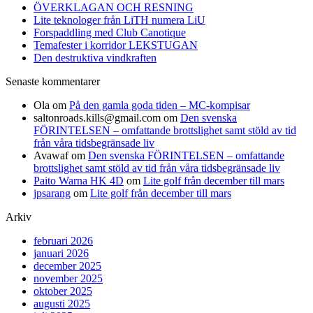
ÖVERKLAGAN OCH RESNING
Lite teknologer från LiTH numera LiU
Forspaddling med Club Canotique
Temafester i korridor LEKSTUGAN
Den destruktiva vindkraften
Senaste kommentarer
Ola
om
På den gamla goda tiden – MC-kompisar
saltonroads.kills@gmail.com
om
Den svenska
FÖRINTELSEN – omfattande brottslighet samt stöld av tid
från våra tidsbegränsade liv
Avawaf
om
Den svenska FÖRINTELSEN – omfattande
brottslighet samt stöld av tid från våra tidsbegränsade liv
Paito Warna HK 4D
om
Lite golf från december till mars
jpsarang
om
Lite golf från december till mars
Arkiv
februari 2026
januari 2026
december 2025
november 2025
oktober 2025
augusti 2025