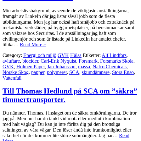
Min arbetslivsbakgrund, avseende de viktigaste anställningarna,
framgår av LinkeIn där jag listar såväl jobb som de flesta
utbildningarna. Men jag har också haft småjobb och extraknäck på
mekaniska verkstäder, på byggarbetsplatser, på bensinmackar samt
som väktare hos Securitas. I de anställningar jag haft som
civilingenjör och som är listade på LinkedIn har antalet chefer,
tillika…
Read More »
Category:
Energi och miljö
GVK
Hälsa
Etiketter:
Alf Lindfors
,
avluftare
,
biocider
,
Carl-Erik Nyquist
,
Forsmark
,
Forsmarks Skola
,
GVK
,
Holmen Paper
,
Jan Johansson
,
massa
,
Nalco Chemicals
,
Norske Skog
,
papper
,
polymerer
,
SCA
,
skumdämpare
,
Stora Enso
,
Vattenfall
Till Thomas Hedlund på SCA om ”säkra”
timmertransporter.
Du nämner, Thomas, i inslaget om de säkra omkörningarna. De tror
jag på. Men hur har du tänkt vid mot- eller medlut i kombination
med halt väglag? Du kan ju inte förlita dig på den brottsliga
saltningen av våra vägar. Den löser ändå inte framkomlighet eller
säkerhet när det kommer lite större snömängder. Jag har…
Read