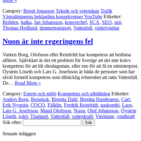
More »
Category:
Bengt Jonasson
Teknik och vetenskap
Trafik
Vägsaltningens beklagliga konsekvenser
YouTube
Etiketter:
Boliden
,
halka
,
Jan Johansson
,
koncerchef
,
SCA
,
SEO
,
snö
,
Thomas Hedlund
,
timmertransport
,
Vattenfall
,
vinterväglag
Nuon är inte regeringens fel
Varken Borg, Olofsson eller Reinfeldt har kompetens att bedöma
affären. Självklart är det ett problem för Sverige att det inte krävs
kompetens för att bli riksdagsman, eller ens för att få en ministerpost.
Öystein Löseth och Lars G. Josefsson är båda de personer som har
såväl formell kompetens som tillräcklig erfarenhet att ratta Vattenfall.
De…
Read More »
Category:
Energi och miljö
Kompetens och utbildning
Etiketter:
Anders Borg
,
Bengkok
,
Birgitta Dahl
,
Birgitta Hambraeus
,
Carl-
Erik Nyquist
,
COCO
,
Fälldin
,
Fredrik Reinfeldt
,
gaskombi
,
Laos
,
Lars G. Josefsson
,
Maud Olofsson
,
Nuon
,
Olof Johansson
,
Öystein
Löseth
,
solel
,
Thailand
,
Vattenfall
,
vattenkraft
,
Vientiane
,
vindkraft
Sök efter:
Senaste inläggen