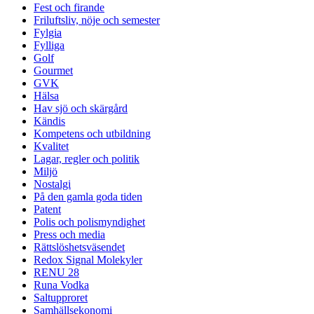
Fest och firande
Friluftsliv, nöje och semester
Fylgia
Fylliga
Golf
Gourmet
GVK
Hälsa
Hav sjö och skärgård
Kändis
Kompetens och utbildning
Kvalitet
Lagar, regler och politik
Miljö
Nostalgi
På den gamla goda tiden
Patent
Polis och polismyndighet
Press och media
Rättslöshetsväsendet
Redox Signal Molekyler
RENU 28
Runa Vodka
Saltupproret
Samhällsekonomi