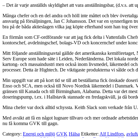
– Det är varje anställds skyldighet att vara anställningsbar, (d.v.s. att
Många chefer och en del andra och höll inte måttet och blev övertalig
ansvarig på försäljningen, Jan C Johansson. Det var en synnerligen tre
bra på de båda aktieslagen vilka jag köpte efterhand som han tog över
En förmån som CF-ordförande var att jag fick delta i Vattenfalls Chef
kontorschef, avdelningschef, bolags-VD och koncernchef under koncern
Mitt följande anställningsavtal gällde det amerikanska kemiföretage
Serv Europe som hade säte i Leiden, Nederländerna. Det lokala norden
kartong- och massaindustri men också inom livsmedel, läkemedel och en
processer. Detta är Hightech. De viktigaste produkterna vi sålde och d
Min uppgift var att på kort tid se till att beställarna fick önskade d
Enso och SCA, men också till Novo Nordisk läkemedel i Danmark. Vidare
gränsen till Kanada och till Birmingham, Alabama. Detta var det mes
doseringspump, t.ex. i Hallstavik stannade en fredagskväll, ja då borde
Mina chefer var dock alltid schyssta. Keith Slack som verkade från U
Med avsikt att få en något lugnare tillvaro och mer ordnade arbetstid
nu få komma GVK till gagn.
Category:
Energi och miljö
GVK
Hälsa
Etiketter:
Alf Lindfors
,
avluft