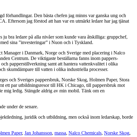
ängd förhandlingar. Den bästa chefen jag minns var ganska ung och
A. Eftersom jag förstod att han var en utmärkt ledare har jag tjänat
 ju bra ledare på alla nivåer som kunde vara åtskilliga: gruppchef,
 med sina ”investeringar” i Nuon och i Tyskland.
ject Manager i Danmark, Norge och Sverige med placering i Nalco
anden Centrum. De viktigaste beställarna fanns inom pappers-
ch papperstillverkning samt att hantera vattenkvalitet i olika
ch skumdämpare till vatten i olika industriella processer.
lt Norges och Sveriges pappersbruk, Norske Skog, Holmen Paper, Stora
 ett par utbildningsresor till HK i Chicago, till pappersbruk mot
de mig ledig. Stängde aldrig av min mobil. Tänk om en
ade under de senare.
ojektledning, juridik och utbildning, men också inom ledarskap, borde
lmen Paper
,
Jan Johansson
,
massa
,
Nalco Chemicals
,
Norske Skog
,