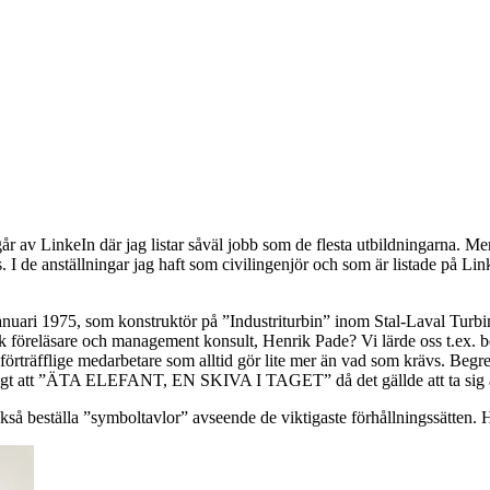
år av LinkeIn där jag listar såväl jobb som de flesta utbildningarna. 
 de anställningar jag haft som civilingenjör och som är listade på Linked
n januari 1975, som konstruktör på ”Industriturbin” inom Stal-Laval Tur
sk föreläsare och management konsult, Henrik Pade? Vi lärde oss t.e
förträfflige medarbetare som alltid gör lite mer än vad som kräv
tigt att ”ÄTA ELEFANT, EN SKIVA I TAGET” då det gällde att ta sig an s
så beställa ”symboltavlor” avseende de viktigaste förhållningssätten. H