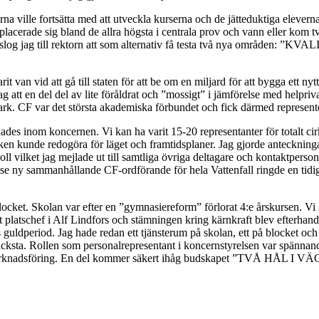
na ville fortsätta med att utveckla kurserna och de jätteduktiga eleverna
acerade sig bland de allra högsta i centrala prov och vann eller kom tv
reslog jag till rektorn att som alternativ få testa två nya områden: 
 van vid att gå till staten för att be om en miljard för att bygga ett nytt 
jag att en del del av lite föråldrat och ”mossigt” i jämförelse med helpri
mark. CF var det största akademiska förbundet och fick därmed represen
des inom koncernen. Vi kan ha varit 15-20 representanter för totalt cir
lken kunde redogöra för läget och framtidsplaner. Jag gjorde anteckni
oll vilket jag mejlade ut till samtliga övriga deltagare och kontaktperson
utse ny sammanhållande CF-ordförande för hela Vattenfall ringde en ti
locket. Skolan var efter en ”gymnasiereform” förlorat 4:e årskursen. Vi 
kt platschef i Alf Lindfors och stämningen kring kärnkraft blev efterhan
 guldperiod. Jag hade redan ett tjänsterum på skolan, ett på blocket oc
ksta. Rollen som personalrepresentant i koncernstyrelsen var spännande 
ch marknadsföring. En del kommer säkert ihåg budskapet ”TVÅ HÅL I 