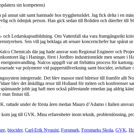
 uppdatera sin kompetens)
a på annat sätt samt hamnade hos trygghetsrådet. Jag fick delta i en m
vlig och ödmjuk person. Han gick sedan till Boliden och därefter till SC
.
s- och Ledarskapsutbildning. Om Vattenfall ska vara framgångsrikt krävs
styrelsen. Sen vill jag beklaga att senare koncernchefer har spårat ur
t, Nalco Chemicals där jag hade ansvar som Regional Engineer och Pro
kontoret låg i Haninge, först i Jordbro industriområde men senare i H
ergiomvandling. Nalcos uppgift var att förbättra process för kartong- o
oserade var polymerer vid papperstillverkning samt biocider, avluftare o
oseringssystem integrerade. Det blev massor med bilresor till framför al
 blev det åtskilliga resor till Holland för möten och konferenser samt
t spännande jobb jag haft men också påfrestande emedan jag aldrig kän
 man finnas till.
.K. rattade under de första åren medan Mauro d’Adamo i Italien ansvar
er kom jag till GVK. Mina erfarenheter inom teknik, problemlösning, pr
are
,
biocider
,
Carl-Erik Nyquist
,
Forsmark
,
Forsmarks Skola
,
GVK
,
Ho