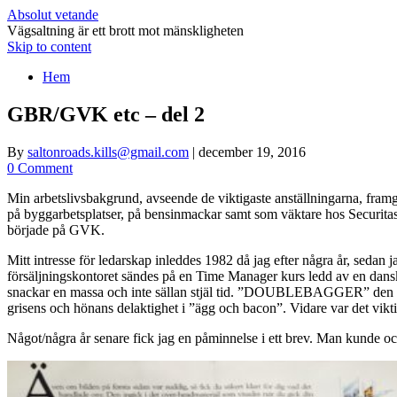
Absolut vetande
Vägsaltning är ett brott mot mänskligheten
Skip to content
Hem
GBR/GVK etc – del 2
By
saltonroads.kills@gmail.com
|
december 19, 2016
0 Comment
Min arbetslivsbakgrund, avseende de viktigaste anställningarna, framg
på byggarbetsplatser, på bensinmackar samt som väktare hos Securitas. I
började på GVK.
Mitt intresse för ledarskap inleddes 1982 då jag efter några år, seda
försäljningskontoret sändes på en Time Manager kurs ledd av en dan
snackar en massa och inte sällan stjäl tid. ”DOUBLEBAGGER” den 
grisens och hönans delaktighet i ”ägg och bacon”. Vidare var det vik
Något/några år senare fick jag en påminnelse i ett brev. Man kunde ock