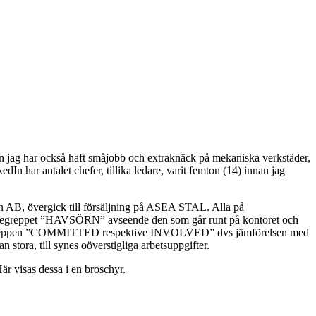
Men jag har också haft småjobb och extraknäck på mekaniska verkstäder,
In har antalet chefer, tillika ledare, varit femton (14) innan jag
bin AB, övergick till försäljning på ASEA STAL. Alla på
x. begreppet ”HAVSÖRN” avseende den som går runt på kontoret och
s. Begreppen ”COMMITTED respektive INVOLVED” dvs jämförelsen med
tora, till synes oöverstigliga arbetsuppgifter.
är visas dessa i en broschyr.