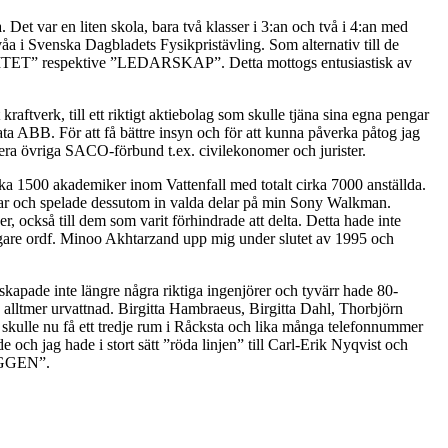
. Det var en liten skola, bara två klasser i 3:an och två i 4:an med
åa i Svenska Dagbladets Fysikpristävling. Som alternativ till de
”KVALITET” respektive ”LEDARSKAP”. Detta mottogs entusiastisk av
kraftverk, till ett riktigt aktiebolag som skulle tjäna sina egna pengar
vata ABB. För att få bättre insyn och för att kunna påverka påtog jag
tera övriga SACO-förbund t.ex. civilekonomer och jurister.
ka 1500 akademiker inom Vattenfall med totalt cirka 7000 anställda.
ngar och spelade dessutom in valda delar på min Sony Walkman.
er, också till dem som varit förhindrade att delta. Detta hade inte
digare ordf. Minoo Akhtarzand upp mig under slutet av 1995 och
skapade inte längre några riktiga ingenjörer och tyvärr hade 80-
d alltmer urvattnad. Birgitta Hambraeus, Birgitta Dahl, Thorbjörn
h skulle nu få ett tredje rum i Råcksta och lika många telefonnummer
och jag hade i stort sätt ”röda linjen” till Carl-Erik Nyqvist och
VÄGGEN”.