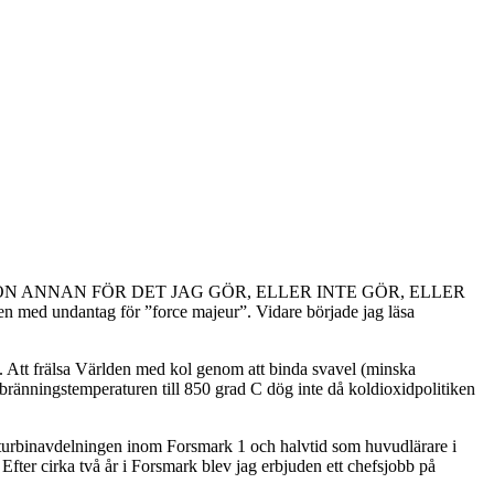
YLLA PÅ NÅGON ANNAN FÖR DET JAG GÖR, ELLER INTE GÖR, ELLER
 med undantag för ”force majeur”. Vidare började jag läsa
e. Att frälsa Världen med kol genom att binda svavel (minska
ränningstemperaturen till 850 grad C dög inte då koldioxidpolitiken
på turbinavdelningen inom Forsmark 1 och halvtid som huvudlärare i
er cirka två år i Forsmark blev jag erbjuden ett chefsjobb på