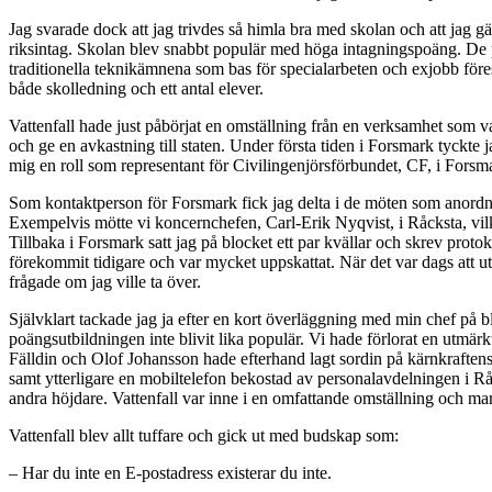
Jag svarade dock att jag trivdes så himla bra med skolan och att jag gär
riksintag. Skolan blev snabbt populär med höga intagningspoäng. De pl
traditionella teknikämnena som bas för specialarbeten och exjobb fö
både skolledning och ett antal elever.
Vattenfall hade just påbörjat en omställning från en verksamhet som varit
och ge en avkastning till staten. Under första tiden i Forsmark tyckte 
mig en roll som representant för Civilingenjörsförbundet, CF, i Fors
Som kontaktperson för Forsmark fick jag delta i de möten som anordna
Exempelvis mötte vi koncernchefen, Carl-Erik Nyqvist, i Råcksta, vi
Tillbaka i Forsmark satt jag på blocket ett par kvällar och skrev protok
förekommit tidigare och var mycket uppskattat. När det var dags att 
frågade om jag ville ta över.
Självklart tackade jag ja efter en kort överläggning med min chef på b
poängsutbildningen inte blivit lika populär. Vi hade förlorat en utmär
Fälldin och Olof Johansson hade efterhand lagt sordin på kärnkraftens
samt ytterligare en mobiltelefon bekostad av personalavdelningen i Råc
andra höjdare. Vattenfall var inne i en omfattande omställning o
Vattenfall blev allt tuffare och gick ut med budskap som:
– Har du inte en E-postadress existerar du inte.