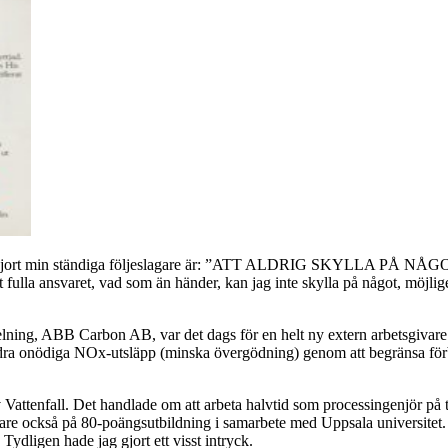
h vilken utgjort min ständiga följeslagare är: ”ATT ALDRIG SK
 ansvaret, vad som än händer, kan jag inte skylla på något, möjligen
delning, ABB Carbon AB, var det dags för en helt ny extern arbetsgivar
indra onödiga NOx-utsläpp (minska övergödning) genom att begränsa förb
av Vattenfall. Det handlade om att arbeta halvtid som processingenjör 
också på 80-poängsutbildning i samarbete med Uppsala universitet. Eft
Tydligen hade jag gjort ett visst intryck.