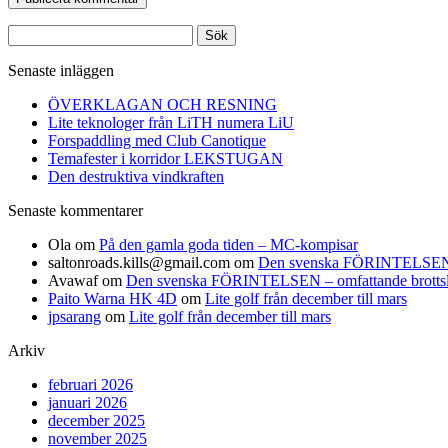
Sök
efter:
Senaste inläggen
ÖVERKLAGAN OCH RESNING
Lite teknologer från LiTH numera LiU
Forspaddling med Club Canotique
Temafester i korridor LEKSTUGAN
Den destruktiva vindkraften
Senaste kommentarer
Ola
om
På den gamla goda tiden – MC-kompisar
saltonroads.kills@gmail.com
om
Den svenska FÖRINTELSEN – om
Avawaf
om
Den svenska FÖRINTELSEN – omfattande brottslighe
Paito Warna HK 4D
om
Lite golf från december till mars
jpsarang
om
Lite golf från december till mars
Arkiv
februari 2026
januari 2026
december 2025
november 2025