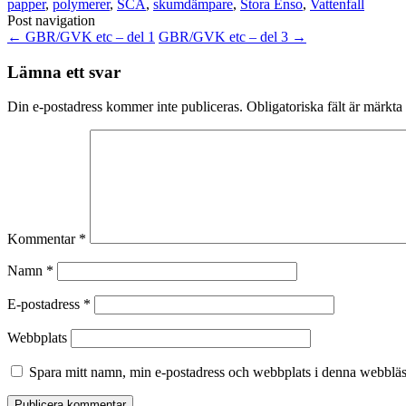
papper
,
polymerer
,
SCA
,
skumdämpare
,
Stora Enso
,
Vattenfall
Post navigation
←
GBR/GVK etc – del 1
GBR/GVK etc – del 3
→
Lämna ett svar
Din e-postadress kommer inte publiceras.
Obligatoriska fält är märkta
Kommentar
*
Namn
*
E-postadress
*
Webbplats
Spara mitt namn, min e-postadress och webbplats i denna webbläsa