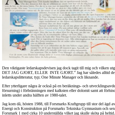
Den viktigaste ledarskapsdevisen jag dock tagit till mig oc
DET JAG GJORT, ELLER INTE GJORT.” Jag har således alltid det fulla
ledarskapslitteratur, typ; One Minute Manager och liknande.
Efter ytterligare några år också på en beräknings- och utvecklingsav
försurning) i förbränningen med kalksten eller dolomit samt att förh
inletts under andra hälften av 1980-talet.
Jag kom då, hösten 1988, till Forsmarks Kraftgrupp till stor del ägd 
Energi och Konstruktion på Forsmarks Tekniska Gymnasium och senare 
Forsmark 1 med cirka 10 underställda vilket jag skulle sköta på heltid. 