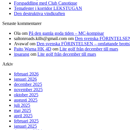
Forspaddling med Club Canotique
Temafester i korridor LEKSTUGAN
Den destruktiva vindkraften
Senaste kommentarer
Ola
om
På den gamla goda tiden – MC-kompisar
saltonroads.kills@gmail.com
om
Den svenska FÖRINTELSEN – om
Avawaf
om
Den svenska FÖRINTELSEN – omfattande brottslighe
Paito Warna HK 4D
om
Lite golf från december till mars
jpsarang
om
Lite golf från december till mars
Arkiv
februari 2026
januari 2026
december 2025
november 2025
oktober 2025
augusti 2025
juli 2025
maj 2025
april 2025
februari 2025
januari 2025