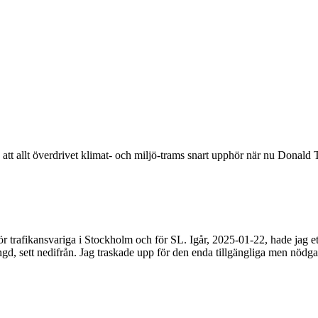
tt allt överdrivet klimat- och miljö-trams snart upphör när nu Donald Tr
 för trafikansvariga i Stockholm och för SL. Igår, 2025-01-22, hade jag
ngd, sett nedifrån. Jag traskade upp för den enda tillgängliga men nöd