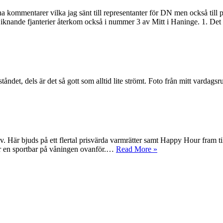
a kommentarer vilka jag sänt till representanter för DN men också till po
iknande fjanterier återkom också i nummer 3 av Mitt i Haninge. 1. Det
åndet, dels är det så gott som alltid lite strömt. Foto från mitt vardags
. Här bjuds på ett flertal prisvärda varmrätter samt Happy Hour fram till
r en sportbar på våningen ovanför.…
Read More »