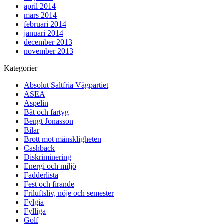
april 2014
mars 2014
februari 2014
januari 2014
december 2013
november 2013
Kategorier
Absolut Saltfria Vägpartiet
ASEA
Aspelin
Båt och fartyg
Bengt Jonasson
Bilar
Brott mot mänskligheten
Cashback
Diskriminering
Energi och miljö
Fadderlista
Fest och firande
Friluftsliv, nöje och semester
Fylgia
Fylliga
Golf