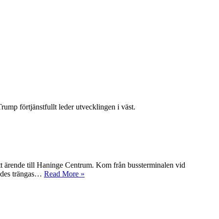
ump förtjänstfullt leder utvecklingen i väst.
 ett ärende till Haninge Centrum. Kom från bussterminalen vid
gades trängas…
Read More »