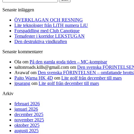
efter:
Senaste inläggen
ÖVERKLAGAN OCH RESNING
Lite teknologer från LiTH numera LiU
Forspaddling med Club Canotique
Temafester i korridor LEKSTUGAN
Den destruktiva vindkraften
Senaste kommentarer
Ola
om
På den gamla goda tiden – MC-kompisar
saltonroads.kills@gmail.com
om
Den svenska FÖRINTELSEN – om
Avawaf
om
Den svenska FÖRINTELSEN – omfattande brottslighe
Paito Warna HK 4D
om
Lite golf från december till mars
jpsarang
om
Lite golf från december till mars
Arkiv
februari 2026
januari 2026
december 2025
november 2025
oktober 2025
augusti 2025