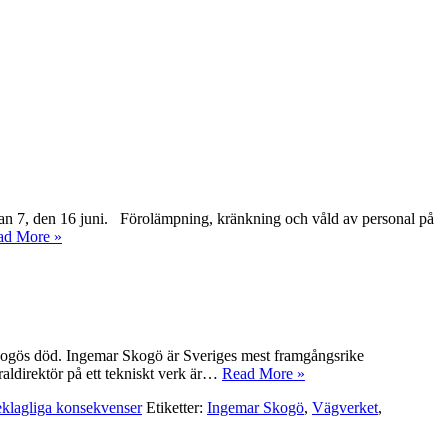
sagatan 7, den 16 juni. Förolämpning, kränkning och våld av personal på
ad More »
Skogös död. Ingemar Skogö är Sveriges mest framgångsrike
ldirektör på ett tekniskt verk är…
Read More »
eklagliga konsekvenser
Etiketter:
Ingemar Skogö
,
Vägverket
,