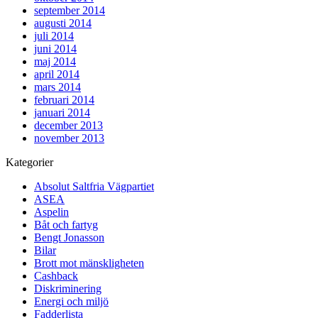
september 2014
augusti 2014
juli 2014
juni 2014
maj 2014
april 2014
mars 2014
februari 2014
januari 2014
december 2013
november 2013
Kategorier
Absolut Saltfria Vägpartiet
ASEA
Aspelin
Båt och fartyg
Bengt Jonasson
Bilar
Brott mot mänskligheten
Cashback
Diskriminering
Energi och miljö
Fadderlista