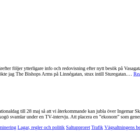
 Därefter följer ytterligare info och redovisning efter nytt besök på Va
kte jag The Bishops Arms på Linnégatan, strax intill Sturegatan.…
Re
ationaldag till 28 maj så att vi återkommande kan jubla över Ingemar 
ogö svamlar under en TV-intervju. Att placera en ”ekonom” som genera
minering
Lagar, regler och politik
Saltupproret
Trafik
Vägsaltningens b