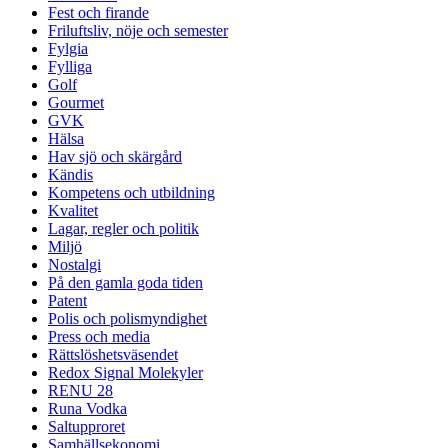
Fest och firande
Friluftsliv, nöje och semester
Fylgia
Fylliga
Golf
Gourmet
GVK
Hälsa
Hav sjö och skärgård
Kändis
Kompetens och utbildning
Kvalitet
Lagar, regler och politik
Miljö
Nostalgi
På den gamla goda tiden
Patent
Polis och polismyndighet
Press och media
Rättslöshetsväsendet
Redox Signal Molekyler
RENU 28
Runa Vodka
Saltupproret
Samhällsekonomi