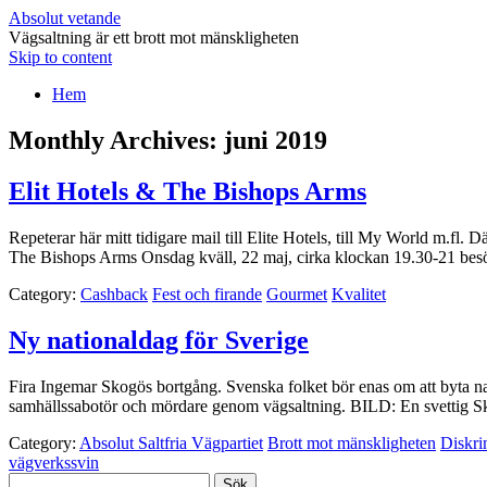
Absolut vetande
Vägsaltning är ett brott mot mänskligheten
Skip to content
Hem
Monthly Archives:
juni 2019
Elit Hotels & The Bishops Arms
Repeterar här mitt tidigare mail till Elite Hotels, till My World m.fl.
The Bishops Arms Onsdag kväll, 22 maj, cirka klockan 19.30-21 besö
Category:
Cashback
Fest och firande
Gourmet
Kvalitet
Ny nationaldag för Sverige
Fira Ingemar Skogös bortgång. Svenska folket bör enas om att byta n
samhällssabotör och mördare genom vägsaltning. BILD: En svettig Sk
Category:
Absolut Saltfria Vägpartiet
Brott mot mänskligheten
Diskri
vägverkssvin
Sök