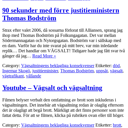
90 sekunder med förre justitieministern
Thomas Bodström
Strax efter valet 2006, då sossarna förlorat till Alliansen, sprang jag
ihop med Thomas Bodström på Folkungagatan. Det var mellan
Södermannagatan och Nytorgsgatan. Bodström var i sällskap med
en dam. Varför har du inte svarat på mitt brev, var min inledande
replik… Det handlar om VÄGSALT! Tidigare hade jag fått svar två
gånger då jag…
Read More »
Category:
Vägsaltningens beklagliga konsekvenser
Etiketter:
död
,
Ingemar Skogö
,
justitieminister
,
Thomas Bodström
,
uppsåt
,
vägsalt
,
vägtrafikant
,
vållande
Youtube – Vägsalt och vägsaltning
Filmen belyser verbalt den omfattning av brott som inkluderas i
vägsaltningen. Det innebär att vägsaltning redan är olaglig eftersom
det är olagligt att begå brott. Märkligt att det finns personer som inte
fattat detta. För att se filmen, klicka på rubriken ovan eller till höger.
Category:
Vägsaltningens beklagliga konsekvenser
Etiketter:
brott
,