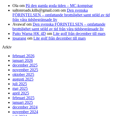
Ola
om
På den gamla goda tiden – MC-kompisar
saltonroads.kills@gmail.com
om
Den svenska
FÖRINTELSEN – omfattande brottslighet samt stöld av tid
från våra tidsbegränsade liv
Avawaf
om
Den svenska FÖRINTELSEN – omfattande
brottslighet samt stöld av tid från våra tidsbegränsade liv
Paito Warna HK 4D
om
Lite golf från december till mars
jpsarang
om
Lite golf från december till mars
Arkiv
februari 2026
januari 2026
december 2025
november 2025
oktober 2025
augusti 2025
juli 2025
maj 2025
april 2025
februari 2025
januari 2025
december 2024
november 2024