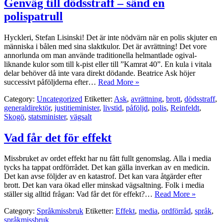
Genväg till dödsstraff – sänd en
polispatrull
Hyckleri, Stefan Lisinski! Det är inte nödvärn när en polis skjuter en
människa i bålen med sina slaktkulor. Det är avrättning! Det vore
annorlunda om man använde traditionella helmantlade ogival-
liknande kulor som till k-pist eller till ”Kamrat 40”. En kula i vitala
delar behöver då inte vara direkt dödande. Beatrice Ask höjer
successivt påföljderna efter…
Read More »
Category:
Uncategorized
Etiketter:
Ask
,
avrättning
,
brott
,
dödsstraff
,
generaldirektör
,
justitieminister
,
livstid
,
påföljd
,
polis
,
Reinfeldt
,
Skogö
,
statsminister
,
vägsalt
Vad får det för effekt
Missbruket av ordet effekt har nu fått fullt genomslag. Alla i media
tycks ha tappat ordförrådet. Det kan gälla inverkan av en medicin.
Det kan avse följder av en katastrof. Det kan vara åtgärder efter
brott. Det kan vara ökad eller minskad vägsaltning. Folk i media
ställer sig alltid frågan: Vad får det för effekt?…
Read More »
Category:
Språkmissbruk
Etiketter:
Effekt
,
media
,
ordförråd
,
språk
,
språkmissbruk