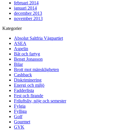
februari 2014
januari 2014
december 2013
november 2013
Kategorier
Absolut Saltfria Vägpartiet
ASEA
Aspelin
Båt och fartyg
Bengt Jonasson
Bilar
Brott mot mänskligheten
Cashback
Diskriminering
Energi och miljö
Fadderlista
Fest och firande
Friluftsliv, nöje och semester
Fylgia
Fylliga
Golf
Gourmet
GVK