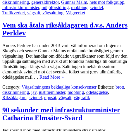
diskriminering
,
generaldirektör
,
Gunnar Malm
,
hets mot folkgrupp
,
infrastrukturminister
,
miljöförstöring
,
mobbing
,
svindel
,
Trafikverket
,
vägsalt
,
vägsaltning
,
Vägverket
Vem ska åtala riksåklagaren d.v.s. Anders
Perklev
Anders Perklev har under 2013 varit väl informerad om Ingemar
Skogös och senare Gunnar Malms omfattande brottslighet genom
vägsaltning. Det handlar om dödade vägtrafikanter som följd av den
uppsåtliga saltningen med avsikt att förändra naturliga till onaturliga
förutsättningar längs våra vägar. Saltningen innebär dessutom
ekonomisk svindel mot det svenska folket samt grov allmänfarlig
ödeläggelse m.fl.…
Read More »
Category:
Vägsaltningens beklagliga konsekvenser
Etiketter:
brott
,
diskriminering
,
jäv
,
justitieminister
,
mobbing
,
ödeläggelse
,
Riksåklagare
,
svindel
,
uppsåt
,
vägsalt
,
vägtrafik
90 sekunder med infrastrukturminister
Catharina Elmsäter-Svärd
Jag sprang ihop med infrastrukturministern strax utanför