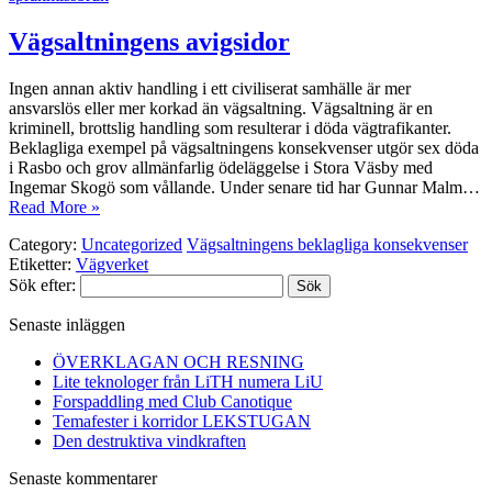
Vägsaltningens avigsidor
Ingen annan aktiv handling i ett civiliserat samhälle är mer
ansvarslös eller mer korkad än vägsaltning. Vägsaltning är en
kriminell, brottslig handling som resulterar i döda vägtrafikanter.
Beklagliga exempel på vägsaltningens konsekvenser utgör sex döda
i Rasbo och grov allmänfarlig ödeläggelse i Stora Väsby med
Ingemar Skogö som vållande. Under senare tid har Gunnar Malm…
Read More »
Category:
Uncategorized
Vägsaltningens beklagliga konsekvenser
Etiketter:
Vägverket
Sök efter:
Senaste inläggen
ÖVERKLAGAN OCH RESNING
Lite teknologer från LiTH numera LiU
Forspaddling med Club Canotique
Temafester i korridor LEKSTUGAN
Den destruktiva vindkraften
Senaste kommentarer