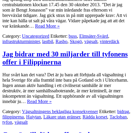
centralstationen klockan 17.45 den 30 oktober 2013. ”Det är jag
som är Bengt Jonasson” var min inledande fras eftersom vi
brevväxlat tidigare. Jag gick strax in på mitt upprepade krav: Att vi
inte kan hälla ut salt på våra vägar. Vidare påpekade jag att att det
var kränkande…
Read More »
Category:
Uncategorized
Etiketter:
buss
,
Elmsäter-Svärd
,
infrastrukturminister
,
lastbil
,
Rasbo
,
Skogö
,
vägsalt
,
vinterdäck
Jag bidrar med 30 miljarder till tyfonens
offer i Filippinerna
Hur svårt kan det vara? Det är ju bara att förbjuda all vägsaltning i
hela Sverige för alla framtid inte bara på Gotland och i Ulricehamn.
Ingen annan aktiv handling i ett civiliserat samhälle är mer
destruktiv, är mer samhällssaboterande, är mer kriminell, är mer
inkompetent än vägsaltning. Ett upphörande av all vägsaltningen
innebär ju…
Read More »
Category:
Vägsaltningens beklagliga konsekvenser
Etiketter:
bidrag
,
filippinerna
,
Haiytan
,
Läkare utan gränser
,
Rädda korset
,
Tacloban
,
tyfon
,
vägsalt