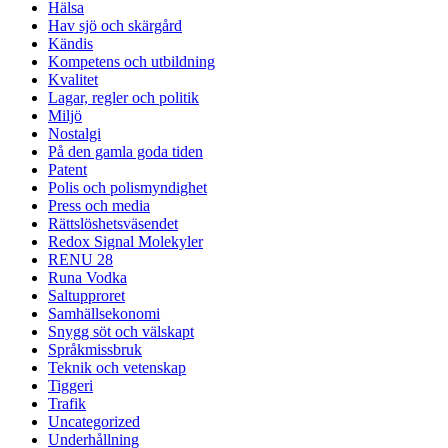
Hälsa
Hav sjö och skärgård
Kändis
Kompetens och utbildning
Kvalitet
Lagar, regler och politik
Miljö
Nostalgi
På den gamla goda tiden
Patent
Polis och polismyndighet
Press och media
Rättslöshetsväsendet
Redox Signal Molekyler
RENU 28
Runa Vodka
Saltupproret
Samhällsekonomi
Snygg söt och välskapt
Språkmissbruk
Teknik och vetenskap
Tiggeri
Trafik
Uncategorized
Underhållning