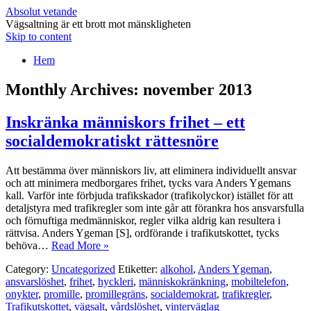
Absolut vetande
Vägsaltning är ett brott mot mänskligheten
Skip to content
Hem
Monthly Archives:
november 2013
Inskränka människors frihet – ett
socialdemokratiskt rättesnöre
Att bestämma över människors liv, att eliminera individuellt ansvar
och att minimera medborgares frihet, tycks vara Anders Ygemans
kall. Varför inte förbjuda trafikskador (trafikolyckor) istället för att
detaljstyra med trafikregler som inte går att förankra hos ansvarsfulla
och förnuftiga medmänniskor, regler vilka aldrig kan resultera i
rättvisa. Anders Ygeman [S], ordförande i trafikutskottet, tycks
behöva…
Read More »
Category:
Uncategorized
Etiketter:
alkohol
,
Anders Ygeman
,
ansvarslöshet
,
frihet
,
hyckleri
,
människokränkning
,
mobiltelefon
,
onykter
,
promille
,
promillegräns
,
socialdemokrat
,
trafikregler
,
Trafikutskottet
,
vägsalt
,
vårdslöshet
,
vinterväglag