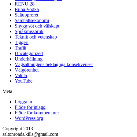
RENU 28
Runa Vodka
Saltupproret
Samhällsekonomi
Snygg söt och välskapt
Språkmissbruk
Teknik och vetenskap
Tiggeri
Trafik
Uncategorized
Underhållning
Vägsaltningens beklagliga konsekvenser
Välgörenhet
Valuta
YouTube
Meta
Logga in
Flöde för inlägg
Flöde för kommentarer
WordPress.org
Copyright 2013
saltonroads.kills@gmail.com