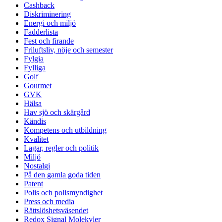
Cashback
Diskriminering
Energi och miljö
Fadderlista
Fest och firande
Friluftsliv, nöje och semester
Fylgia
Fylliga
Golf
Gourmet
GVK
Hälsa
Hav sjö och skärgård
Kändis
Kompetens och utbildning
Kvalitet
Lagar, regler och politik
Miljö
Nostalgi
På den gamla goda tiden
Patent
Polis och polismyndighet
Press och media
Rättslöshetsväsendet
Redox Signal Molekyler