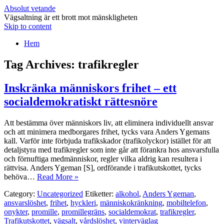
Absolut vetande
Vägsaltning är ett brott mot mänskligheten
Skip to content
Hem
Tag Archives:
trafikregler
Inskränka människors frihet – ett
socialdemokratiskt rättesnöre
Att bestämma över människors liv, att eliminera individuellt ansvar
och att minimera medborgares frihet, tycks vara Anders Ygemans
kall. Varför inte förbjuda trafikskador (trafikolyckor) istället för att
detaljstyra med trafikregler som inte går att förankra hos ansvarsfulla
och förnuftiga medmänniskor, regler vilka aldrig kan resultera i
rättvisa. Anders Ygeman [S], ordförande i trafikutskottet, tycks
behöva…
Read More »
Category:
Uncategorized
Etiketter:
alkohol
,
Anders Ygeman
,
ansvarslöshet
,
frihet
,
hyckleri
,
människokränkning
,
mobiltelefon
,
onykter
,
promille
,
promillegräns
,
socialdemokrat
,
trafikregler
,
Trafikutskottet
,
vägsalt
,
vårdslöshet
,
vinterväglag