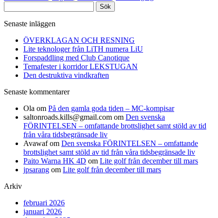
Sök
efter:
Senaste inläggen
ÖVERKLAGAN OCH RESNING
Lite teknologer från LiTH numera LiU
Forspaddling med Club Canotique
Temafester i korridor LEKSTUGAN
Den destruktiva vindkraften
Senaste kommentarer
Ola
om
På den gamla goda tiden – MC-kompisar
saltonroads.kills@gmail.com
om
Den svenska
FÖRINTELSEN – omfattande brottslighet samt stöld av tid
från våra tidsbegränsade liv
Avawaf
om
Den svenska FÖRINTELSEN – omfattande
brottslighet samt stöld av tid från våra tidsbegränsade liv
Paito Warna HK 4D
om
Lite golf från december till mars
jpsarang
om
Lite golf från december till mars
Arkiv
februari 2026
januari 2026