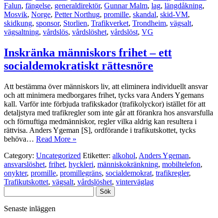
Falun
,
fängelse
,
generaldirektör
,
Gunnar Malm
,
lag
,
längdåkning
,
Mosvik
,
Norge
,
Petter Northug
,
promille
,
skandal
,
skid-VM
,
skidkung
,
sponsor
,
Storlien
,
Trafikverket
,
Trondheim
,
vägsalt
,
vägsaltning
,
vårdslös
,
vårdslöshet
,
vårdslöst
,
VG
Inskränka människors frihet – ett
socialdemokratiskt rättesnöre
Att bestämma över människors liv, att eliminera individuellt ansvar
och att minimera medborgares frihet, tycks vara Anders Ygemans
kall. Varför inte förbjuda trafikskador (trafikolyckor) istället för att
detaljstyra med trafikregler som inte går att förankra hos ansvarsfulla
och förnuftiga medmänniskor, regler vilka aldrig kan resultera i
rättvisa. Anders Ygeman [S], ordförande i trafikutskottet, tycks
behöva…
Read More »
Category:
Uncategorized
Etiketter:
alkohol
,
Anders Ygeman
,
ansvarslöshet
,
frihet
,
hyckleri
,
människokränkning
,
mobiltelefon
,
onykter
,
promille
,
promillegräns
,
socialdemokrat
,
trafikregler
,
Trafikutskottet
,
vägsalt
,
vårdslöshet
,
vinterväglag
Sök
efter:
Senaste inläggen