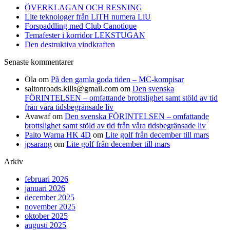
ÖVERKLAGAN OCH RESNING
Lite teknologer från LiTH numera LiU
Forspaddling med Club Canotique
Temafester i korridor LEKSTUGAN
Den destruktiva vindkraften
Senaste kommentarer
Ola
om
På den gamla goda tiden – MC-kompisar
saltonroads.kills@gmail.com
om
Den svenska
FÖRINTELSEN – omfattande brottslighet samt stöld av tid
från våra tidsbegränsade liv
Avawaf
om
Den svenska FÖRINTELSEN – omfattande
brottslighet samt stöld av tid från våra tidsbegränsade liv
Paito Warna HK 4D
om
Lite golf från december till mars
jpsarang
om
Lite golf från december till mars
Arkiv
februari 2026
januari 2026
december 2025
november 2025
oktober 2025
augusti 2025