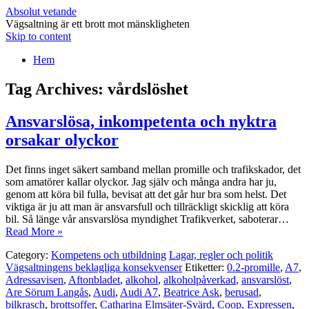
Absolut vetande
Vägsaltning är ett brott mot mänskligheten
Skip to content
Hem
Tag Archives:
vårdslöshet
Ansvarslösa, inkompetenta och nyktra
orsakar olyckor
Det finns inget säkert samband mellan promille och trafikskador, det
som amatörer kallar olyckor. Jag själv och många andra har ju,
genom att köra bil fulla, bevisat att det går hur bra som helst. Det
viktiga är ju att man är ansvarsfull och tillräckligt skicklig att köra
bil. Så länge vår ansvarslösa myndighet Trafikverket, saboterar…
Read More »
Category:
Kompetens och utbildning
Lagar, regler och politik
Vägsaltningens beklagliga konsekvenser
Etiketter:
0.2-promille
,
A7
,
Adressavisen
,
Aftonbladet
,
alkohol
,
alkoholpåverkad
,
ansvarslöst
,
Are Sörum Langås
,
Audi
,
Audi A7
,
Beatrice Ask
,
berusad
,
bilkrasch
,
brottsoffer
,
Catharina Elmsäter-Svärd
,
Coop
,
Expressen
,