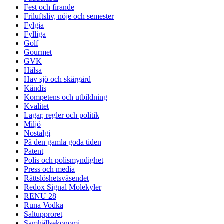
Fest och firande
Friluftsliv, nöje och semester
Fylgia
Fylliga
Golf
Gourmet
GVK
Hälsa
Hav sjö och skärgård
Kändis
Kompetens och utbildning
Kvalitet
Lagar, regler och politik
Miljö
Nostalgi
På den gamla goda tiden
Patent
Polis och polismyndighet
Press och media
Rättslöshetsväsendet
Redox Signal Molekyler
RENU 28
Runa Vodka
Saltupproret
Samhällsekonomi