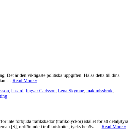
. Det är den viktigaste politiska uppgiften. Hälsa detta till dina
 utan.…
Read More »
rsson
,
hasard
,
Ingvar Carlsson
,
Lena Skymne
,
maktmissbruk
,
ning
inte förbjuda trafikskador (trafikolyckor) istället för att detaljstyra
Ygeman [S], ordförande i trafikutskottet, tycks behöva…
Read More »