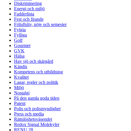
Diskriminering
Energi och miljö
Fadderlista
Fest och firande
Friluftsliv, nöje och semester
Fylgia
Fylliga
Golf
Gourmet
GVK
Hälsa
Hav sjö och skärgård
Kändis
Kompetens och utbildning
Kvalitet
Lagar, regler och politik
Miljö
Nostalgi
På den gamla goda tiden
Patent
Polis och polismyndighet
Press och media
Rättslöshetsväsendet
Redox Signal Molekyler
RENU 28