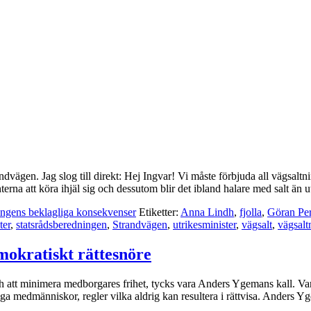
ägen. Jag slog till direkt: Hej Ingvar! Vi måste förbjuda all vägsaltning
anterna att köra ihjäl sig och dessutom blir det ibland halare med salt än
ingens beklagliga konsekvenser
Etiketter:
Anna Lindh
,
fjolla
,
Göran Pe
ter
,
statsrådsberedningen
,
Strandvägen
,
utrikesminister
,
vägsalt
,
vägsalt
mokratiskt rättesnöre
 att minimera medborgares frihet, tycks vara Anders Ygemans kall. Varför 
tiga medmänniskor, regler vilka aldrig kan resultera i rättvisa. Anders 