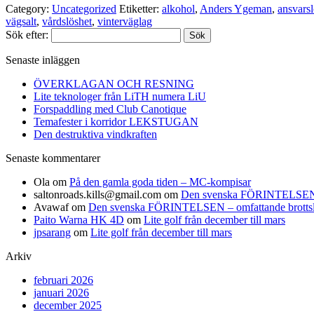
Category:
Uncategorized
Etiketter:
alkohol
,
Anders Ygeman
,
ansvarsl
vägsalt
,
vårdslöshet
,
vinterväglag
Sök efter:
Senaste inläggen
ÖVERKLAGAN OCH RESNING
Lite teknologer från LiTH numera LiU
Forspaddling med Club Canotique
Temafester i korridor LEKSTUGAN
Den destruktiva vindkraften
Senaste kommentarer
Ola
om
På den gamla goda tiden – MC-kompisar
saltonroads.kills@gmail.com
om
Den svenska FÖRINTELSEN – om
Avawaf
om
Den svenska FÖRINTELSEN – omfattande brottslighe
Paito Warna HK 4D
om
Lite golf från december till mars
jpsarang
om
Lite golf från december till mars
Arkiv
februari 2026
januari 2026
december 2025