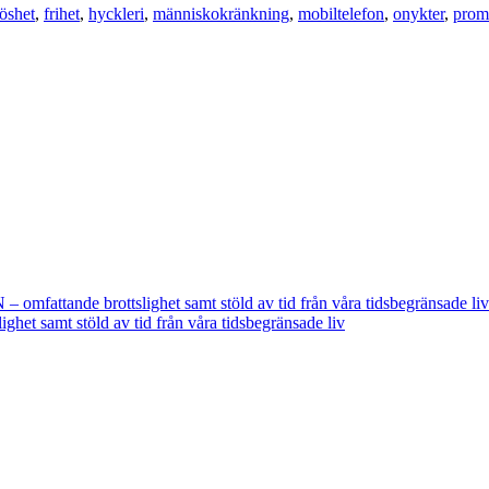
öshet
,
frihet
,
hyckleri
,
människokränkning
,
mobiltelefon
,
onykter
,
promi
fattande brottslighet samt stöld av tid från våra tidsbegränsade liv
t samt stöld av tid från våra tidsbegränsade liv