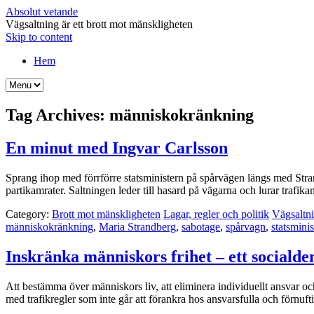
Absolut vetande
Vägsaltning är ett brott mot mänskligheten
Skip to content
Hem
Tag Archives:
människokränkning
En minut med Ingvar Carlsson
Sprang ihop med förrförre statsministern på spårvägen längs med Strandv
partikamrater. Saltningen leder till hasard på vägarna och lurar trafik
Category:
Brott mot mänskligheten
Lagar, regler och politik
Vägsaltn
människokränkning
,
Maria Strandberg
,
sabotage
,
spårvagn
,
statsminis
Inskränka människors frihet – ett socialde
Att bestämma över människors liv, att eliminera individuellt ansvar och
med trafikregler som inte går att förankra hos ansvarsfulla och förnuf