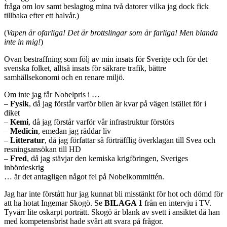
fråga om lov samt beslagtog mina två datorer vilka jag dock fick
tillbaka efter ett halvår.)
(
Vapen är ofarliga! Det är brottslingar som är farliga! Men blanda
inte in mig!
)
Ovan bestraffning som följ av min insats för Sverige och för det
svenska folket, alltså insats för säkrare trafik, bättre
samhällsekonomi och en renare miljö.
Om inte jag får Nobelpris i …
–
Fysik
, då jag förstår varför bilen är kvar på vägen istället för i
diket
–
Kemi
, då jag förstår varför vår infrastruktur förstörs
–
Medicin
, emedan jag räddar liv
–
Litteratur
, då jag författar så förträfflig överklagan till Svea och
resningsansökan till HD
–
Fred
, då jag stävjar den kemiska krigföringen, Sveriges
inbördeskrig
… är det antagligen något fel på Nobelkommittén.
Jag har inte förstått hur jag kunnat bli misstänkt för hot och dömd för
att ha hotat Ingemar Skogö. Se
BILAGA 1
från en intervju i TV.
Tyvärr lite oskarpt porträtt. Skogö är blank av svett i ansiktet då han
med kompetensbrist hade svårt att svara på frågor.