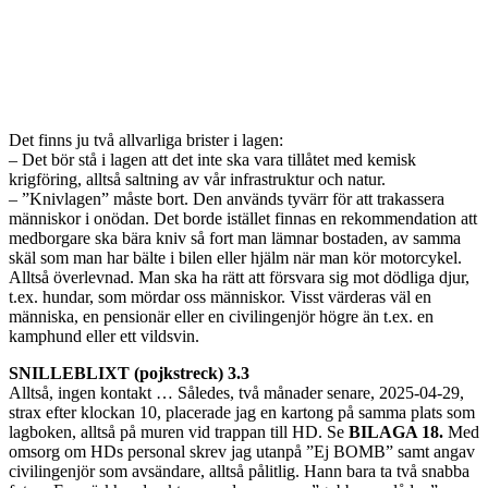
Det finns ju två allvarliga brister i lagen:
– Det bör stå i lagen att det inte ska vara tillåtet med kemisk
krigföring, alltså saltning av vår infrastruktur och natur.
– ”Knivlagen” måste bort. Den används tyvärr för att trakassera
människor i onödan. Det borde istället finnas en rekommendation att
medborgare ska bära kniv så fort man lämnar bostaden, av samma
skäl som man har bälte i bilen eller hjälm när man kör motorcykel.
Alltså överlevnad. Man ska ha rätt att försvara sig mot dödliga djur,
t.ex. hundar, som mördar oss människor. Visst värderas väl en
människa, en pensionär eller en civilingenjör högre än t.ex. en
kamphund eller ett vildsvin.
SNILLEBLIXT (pojkstreck) 3.3
Alltså, ingen kontakt … Således, två månader senare, 2025-04-29,
strax efter klockan 10, placerade jag en kartong på samma plats som
lagboken, alltså på muren vid trappan till HD. Se
BILAGA 18.
Med
omsorg om HDs personal skrev jag utanpå ”Ej BOMB” samt angav
civilingenjör som avsändare, alltså pålitlig. Hann bara ta två snabba