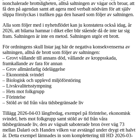
nonchalerade brottsligheten, alltså saltningen av vägar och broar, att
få den på agendan samt att agera med verbalt nödvärn för att själv
slippa förolyckas i trafiken pga den hasard som följer av saltningen.
Alla som följer med i nyhetsflödet kan ju konstatera också idag, år
2026, att bilarna hamnar i diket eller blir stående då de inte tar sig
fram. Saltningen är inte en metod. Saltningen utgör ett brott.
För ordningens skull listar jag här de negativa konsekvenserna av
saltningen, alltså de brott som följer av saltningen:
– Grovt vållande till annans död, vållande av kroppsskada,
framkallande av fara för annan
– Grov allmänfarlig ödeläggelse
– Ekonomisk svindel
– Biologisk och upplevd miljöförstöring
– Livskvalitetsstympning
– Hets mot folkgrupp
– Förintelse
– Stöld av tid från våra tidsbegränsade liv
Tillägg 2026-04-03 långfredag, exempel på förintelse, ekonomisk
svindel, hets mot folkgrupp samt stöld av tid från våra
tidsbegränsade liv, den av vägsalt saboterade bron över väg 73
mellan Dalarö och Handen vilken var avstängd under drygt ett halvt
år. Detta exempel lämnades in som komplettering till HD 2026-03-