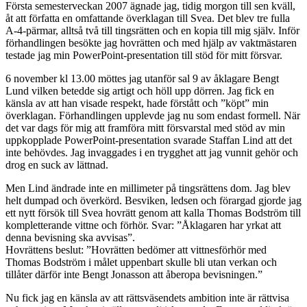
Första semesterveckan 2007 ägnade jag, tidig morgon till sen kväll,
åt att författa en omfattande överklagan till Svea. Det blev tre fulla
A-4-pärmar, alltså två till tingsrätten och en kopia till mig själv. Inför
förhandlingen besökte jag hovrätten och med hjälp av vaktmästaren
testade jag min PowerPoint-presentation till stöd för mitt försvar.
6 november kl 13.00 möttes jag utanför sal 9 av åklagare Bengt
Lund vilken betedde sig artigt och höll upp dörren. Jag fick en
känsla av att han visade respekt, hade förstått och ”köpt” min
överklagan. Förhandlingen upplevde jag nu som endast formell. När
det var dags för mig att framföra mitt försvarstal med stöd av min
uppkopplade PowerPoint-presentation svarade Staffan Lind att det
inte behövdes. Jag invaggades i en trygghet att jag vunnit gehör och
drog en suck av lättnad.
Men Lind ändrade inte en millimeter på tingsrättens dom. Jag blev
helt dumpad och överkörd. Besviken, ledsen och förargad gjorde jag
ett nytt försök till Svea hovrätt genom att kalla Thomas Bodström till
kompletterande vittne och förhör. Svar: ”Åklagaren har yrkat att
denna bevisning ska avvisas”.
Hovrättens beslut: ”Hovrätten bedömer att vittnesförhör med
Thomas Bodström i målet uppenbart skulle bli utan verkan och
tillåter därför inte Bengt Jonasson att åberopa bevisningen.”
Nu fick jag en känsla av att rättsväsendets ambition inte är rättvisa