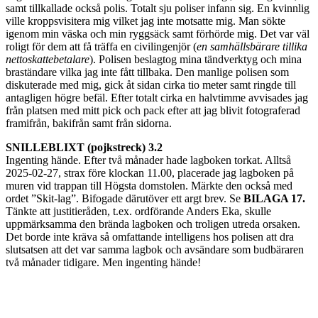
samt tillkallade också polis. Totalt sju poliser infann sig. En kvinnlig
ville kroppsvisitera mig vilket jag inte motsatte mig. Man sökte
igenom min väska och min ryggsäck samt förhörde mig. Det var väl
roligt för dem att få träffa en civilingenjör (
en samhällsbärare tillika
nettoskattebetalare
). Polisen beslagtog mina tändverktyg och mina
braständare vilka jag inte fått tillbaka. Den manlige polisen som
diskuterade med mig, gick åt sidan cirka tio meter samt ringde till
antagligen högre befäl. Efter totalt cirka en halvtimme avvisades jag
från platsen med mitt pick och pack efter att jag blivit fotograferad
framifrån, bakifrån samt från sidorna.
SNILLEBLIXT (pojkstreck) 3.2
Ingenting hände. Efter två månader hade lagboken torkat. Alltså
2025-02-27, strax före klockan 11.00, placerade jag lagboken på
muren vid trappan till Högsta domstolen. Märkte den också med
ordet ”Skit-lag”. Bifogade därutöver ett argt brev. Se
BILAGA 17.
Tänkte att justitieråden, t.ex. ordförande Anders Eka, skulle
uppmärksamma den brända lagboken och troligen utreda orsaken.
Det borde inte kräva så omfattande intelligens hos polisen att dra
slutsatsen att det var samma lagbok och avsändare som budbäraren
två månader tidigare. Men ingenting hände!