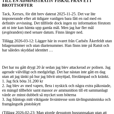
TILL EN ADMINISTRATIV FISKAL FRÅN ETT
BROTTSOFFER
Tack, Xerxes, för ditt brev daterat 2025-11-25. Det var lite
imponerande efter att tidigare vanligen bara fått en rad med en
definitiv avvisning. Det tillförde dock ingen ny information förutom
att ni inte kan hämta upp gamla mål. Men jag har fler mål
(avgöranden) med senare datum. Finns längre ned.
Tillägg 2026-03-12: Lägger här in svaret från Carlsén Åkerfeldt utan
bilagenummer och utan diarienummer. Han finns inte på Ratsit och
har således skyddad identitet …
Det har nu gått drygt 20 år sedan jag blev attackerad av polisen. Jag
agerade välvilligt och medgörligt. Det har nästan inte gått en dag
utan att jag tänkt på hur jag blivit utnyttjad, förolämpad och kränkt.
1. Jag fick böta 31.200 kr
2. Jag blev av med vapen, flera i nyskick och några extra påkostade,
en mängd tillbehör samt massor av ammunition till ett sammanlagt
värde av minst dubbelt så mycket som böterna
3. Jag fråntogs mitt viktigaste livsintresse som tävlingsmänniska och
framgångsrik pistolskytt
(Tillägg 2026-02-23: Man gjorde dessutom husrannsakan utan att