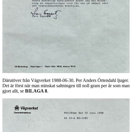
Därutöver från Vägverket 1988-06-30. Per Anders Örtendahl ljuger.
Det är först när man minskat saltningen till noll gram per år som man
gjort allt, se
BILAGA 8
.