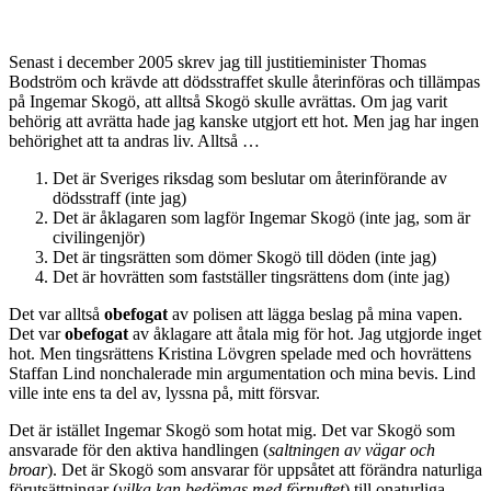
Senast i december 2005 skrev jag till justitieminister Thomas
Bodström och krävde att dödsstraffet skulle återinföras och tillämpas
på Ingemar Skogö, att alltså Skogö skulle avrättas. Om jag varit
behörig att avrätta hade jag kanske utgjort ett hot. Men jag har ingen
behörighet att ta andras liv. Alltså …
Det är Sveriges riksdag som beslutar om återinförande av
dödsstraff (inte jag)
Det är åklagaren som lagför Ingemar Skogö (inte jag, som är
civilingenjör)
Det är tingsrätten som dömer Skogö till döden (inte jag)
Det är hovrätten som fastställer tingsrättens dom (inte jag)
Det var alltså
obefogat
av polisen att lägga beslag på mina vapen.
Det var
obefogat
av åklagare att åtala mig för hot. Jag utgjorde inget
hot. Men tingsrättens Kristina Lövgren spelade med och hovrättens
Staffan Lind nonchalerade min argumentation och mina bevis. Lind
ville inte ens ta del av, lyssna på, mitt försvar.
Det är istället Ingemar Skogö som hotat mig. Det var Skogö som
ansvarade för den aktiva handlingen (
saltningen av vägar och
broar
). Det är Skogö som ansvarar för uppsåtet att förändra naturliga
förutsättningar (
vilka kan bedömas med förnuftet
) till onaturliga