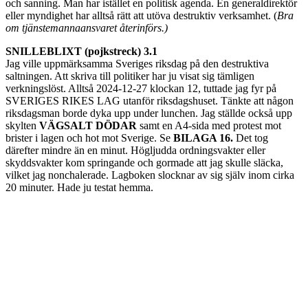
och sanning. Man har istället en politisk agenda. En generaldirektör
eller myndighet har alltså rätt att utöva destruktiv verksamhet. (
Bra
om tjänstemannaansvaret återinförs.)
SNILLEBLIXT (pojkstreck) 3.1
Jag ville uppmärksamma Sveriges riksdag på den destruktiva
saltningen. Att skriva till politiker har ju visat sig tämligen
verkningslöst. Alltså 2024-12-27 klockan 12, tuttade jag fyr på
SVERIGES RIKES LAG utanför riksdagshuset. Tänkte att någon
riksdagsman borde dyka upp under lunchen. Jag ställde också upp
skylten
VÄGSALT DÖDAR
samt en A4-sida med protest mot
brister i lagen och hot mot Sverige. Se
BILAGA 16.
Det tog
därefter mindre än en minut. Högljudda ordningsvakter eller
skyddsvakter kom springande och gormade att jag skulle släcka,
vilket jag nonchalerade. Lagboken slocknar av sig själv inom cirka
20 minuter. Hade ju testat hemma.