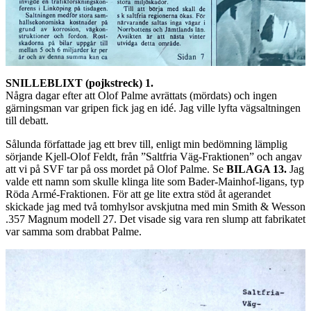
SNILLEBLIXT (pojkstreck) 1.
Några dagar efter att Olof Palme avrättats (mördats) och ingen
gärningsman var gripen fick jag en idé. Jag ville lyfta vägsaltningen
till debatt.
Sålunda författade jag ett brev till, enligt min bedömning lämplig
sörjande Kjell-Olof Feldt, från ”Saltfria Väg-Fraktionen” och angav
att vi på SVF tar på oss mordet på Olof Palme. Se
BILAGA 13.
Jag
valde ett namn som skulle klinga lite som Bader-Mainhof-ligans, typ
Röda Armé-Fraktionen. För att ge lite extra stöd åt agerandet
skickade jag med två tomhylsor avskjutna med min Smith & Wesson
.357 Magnum modell 27. Det visade sig vara ren slump att fabrikatet
var samma som drabbat Palme.