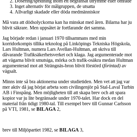
Dosering/spridning inom ett begränsat utrymme eller område
Inget alternativ för målgruppen, de utsatta
Allvarligt skadade eller döda medmänniskor
Må vara att dödsolyckorna kan ha minskat med åren. Bilarna har ju
blivit säkrare. Men uppsåtet är fortfarande det samma.
Jag började redan i januari 1970 tillsammans med min
korridorkompis tillika teknolog på Linköpings Tekniska Högskola,
Lars Hultman, numera Lars Avellan-Hultman, att skriva till
dåvarande Trafiksäkerhetsverket och klaga. Jag argumenterade mot
att vägarna blivit smutsiga, mörka och trafik-osäkra medan Hultman
argumenterad mot att Strängnäs-bron blivit förstörd (
förintad)
av
vägsalt.
Minns inte så bra aktionerna under studietiden. Men vet att jag var
mer aktiv då jag börjat arbeta som civilingenjör på Stal-Laval Turbin
AB i Finspång. Men möjligheten till att skapa brev och att spara
kopior var ju lite begränsade under 1970-talet. Har dock en del
material från tidigt 1980-tal. Till exempel brev till Gunnar Carlsson
på VTI, 1981, se
BILAGA
2,
brev till Miljöpartiet 1982, se
BILAGA
3,