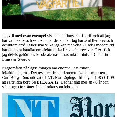
Jag vill med ovan exempel visa att det finns en historik och att jag
har varit aktiv och seriös under decennier. Jag har sänt fler brev och
dessutom erhållit fler svar vilka jag kan redovisa. (Under modern tid
har det mest handlat om elektroniska brev och brevsvar. T.ex. fick
jag delvis gehör hos Moderaternas infrastrukturminister Catharina
Elmsäter-Svärd).
Klagomålen på vägsaltningen var enorma, inte minst i
lokaltidningarna. Det resulterade i att kommunikationsministern,
Curt Borgström, utlovade i NT, Norrköpings Tidningar, 1985-01-09
att saltet ska bort. Se
BILAGA 12.
Det har gått mer än 40 år och
saltningen fortsätter. Lika korkat som lobotomi.