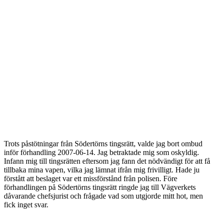
Trots påstötningar från Södertörns tingsrätt, valde jag bort ombud
inför förhandling 2007-06-14. Jag betraktade mig som oskyldig.
Infann mig till tingsrätten eftersom jag fann det nödvändigt för att få
tillbaka mina vapen, vilka jag lämnat ifrån mig frivilligt. Hade ju
förstått att beslaget var ett missförstånd från polisen. Före
förhandlingen på Södertörns tingsrätt ringde jag till Vägverkets
dåvarande chefsjurist och frågade vad som utgjorde mitt hot, men
fick inget svar.