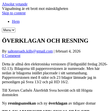
Absolut vetande
Vägsaltning är ett brott mot mänskligheten
Skip to content
Hem
ÖVERKLAGAN OCH RESNING
By
saltonroads.kills@gmail.com
|
februari 4, 2026
0 Comment
Detta är alltså den elektroniska versionen (Färdigställd fredag 2026-
02-13). Bilagorna till pappersversionen är numrerade. Men här
nedan är bilagorna istället placerade i sitt sammanhang.
Pappersversionen med 8 sidor och 23 bilagor lämnade jag in
personligen på Svea 13/2 och på HD 16/2.
Till Xerxes Carlsén Åkerfeldt Svea hovrätt och till Högsta
domstolen
Ny
resningsansökan
och ny
överklagan
av tidigare domar