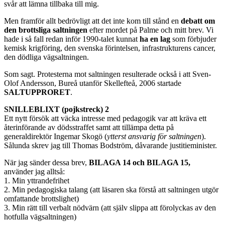
svår att lämna tillbaka till mig.
Men framför allt bedrövligt att det inte kom till stånd en
debatt om
den brottsliga saltningen
efter mordet på Palme och mitt brev. Vi
hade i så fall redan inför 1990-talet kunnat
ha en lag
som förbjuder
kemisk krigföring, den svenska förintelsen, infrastrukturens cancer,
den dödliga vägsaltningen.
Som sagt. Protesterna mot saltningen resulterade också i att Sven-
Olof Andersson, Bureå utanför Skellefteå, 2006 startade
SALTUPPRORET
.
SNILLEBLIXT (pojkstreck) 2
Ett nytt försök att väcka intresse med pedagogik var att kräva ett
återinförande av dödsstraffet samt att tillämpa detta på
generaldirektör Ingemar Skogö (
ytterst ansvarig för saltningen
).
Sålunda skrev jag till Thomas Bodström, dåvarande justitieminister.
När jag sänder dessa brev,
BILAGA 14 och BILAGA 15,
använder jag alltså:
1. Min yttrandefrihet
2. Min pedagogiska talang (att läsaren ska förstå att saltningen utgör
omfattande brottslighet)
3. Min rätt till verbalt nödvärn (att själv slippa att förolyckas av den
hotfulla vägsaltningen)