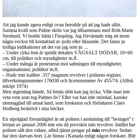
Att jag kunde agera enligt ovan berodde på att jag hade alibi.
Samma kväll som Palme sköts var jag tillsammans med Britt-Marie
Stenlund. Vi bodde båda i Finspång. Jag förväntade mig att inom
några veckor bli kontaktad av polis eller liknande. Det fanns ju
tydliga indikationer att det var jag som ju …
– Under cirka fem år spridit dekalen VÄGSALT DÖDAR, 10×60
cm, till politiker och myndigheter m.fl.
– Under många år protesterat mot saltningen till myndigheter,
organisationer, politiker m.fl.
– Hade min kaliber .357 magnum revolver i polisens register,
tillverkningsnummer 176038 och licensnummer Av 455/74. (Alltså
inköpt 1974)
Men ingenting hände. Så himla slött kan jag tycka. Ville man inte
veta vem som tog Palmes liv? Eller var han inte mördad, kanske
utsmugglad till annat land, som forskaren och författaren Claes
Hedberg beskrivit i sina böcker.
En utpräglad försumlighet är att polisen i anslutning till ”beslaget” i
början av januari 2006 inte ens då provsköt min revolver. Istället har
polisen sålt den vidare, alltså tjänat pengar på
min
revolver. Sedan
har den slarvats bort. Lär finnas i Kanada enligt någon forskare. Blir