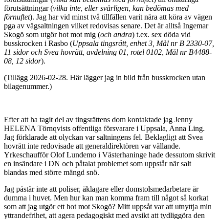
förutsättningar (
vilka inte, eller svårligen, kan bedömas med
förnuftet
). Jag har vid minst två tillfällen varit nära att köra av vägen
pga av vägsaltningen vilket redovisas senare. Det är alltså Ingemar
Skogö som utgör hot mot mig (
och andra
) t.ex. sex döda vid
busskrocken i Rasbo (
Uppsala tingsrätt, enhet 3, Mål nr B 2330-07,
11 sidor och Svea hovrätt, avdelning 01, rotel 0102, Mål nr B4488-
08, 12 sidor
).
(Tillägg 2026-02-28. Här lägger jag in bild från busskrocken utan
bilagenummer.)
Efter att ha tagit del av tingsrättens dom kontaktade jag Jenny
HELENA Törnqvists offentliga försvarare i Uppsala, Anna Ling.
Jag förklarade att olyckan var saltningens fel. Beklagligt att Svea
hovrätt inte redovisade att generaldirektören var vållande.
Yrkeschaufför Olof Lundemo i Västerhaninge hade dessutom skrivit
en insändare i DN och påtalat problemet som uppstår när salt
blandas med större mängd snö.
Jag påstår inte att poliser, åklagare eller domstolsmedarbetare är
dumma i huvet. Men hur kan man komma fram till något så korkat
som att jag utgör ett hot mot Skogö? Mitt uppsåt var att utnyttja min
yttrandefrihet, att agera pedagogiskt med avsikt att tydliggöra den