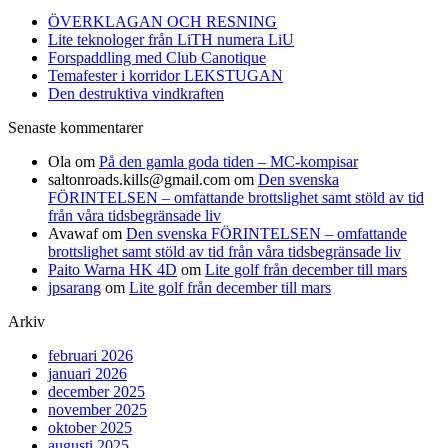
ÖVERKLAGAN OCH RESNING
Lite teknologer från LiTH numera LiU
Forspaddling med Club Canotique
Temafester i korridor LEKSTUGAN
Den destruktiva vindkraften
Senaste kommentarer
Ola
om
På den gamla goda tiden – MC-kompisar
saltonroads.kills@gmail.com
om
Den svenska
FÖRINTELSEN – omfattande brottslighet samt stöld av tid
från våra tidsbegränsade liv
Avawaf
om
Den svenska FÖRINTELSEN – omfattande
brottslighet samt stöld av tid från våra tidsbegränsade liv
Paito Warna HK 4D
om
Lite golf från december till mars
jpsarang
om
Lite golf från december till mars
Arkiv
februari 2026
januari 2026
december 2025
november 2025
oktober 2025
augusti 2025