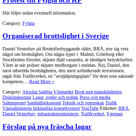
Här följer sedan eventuell information.
Category:
Fylgia
Organiserad brottslighet i Sverige
Daniel Vesterhav på Brottsförebyggande rådet, BRÅ, tror sig veta
något om brottslighet. Om några typer i Malmö, Göteborg eller
Stockholms förorter, skjuter ihjäl varandra, är tämligen betydelselöst.
Värre är när poliser skjuter medborgare i onödan. Nej, Daniel, den
mest utbredda brottsligheten, den mest sofistikerade terrorismen,
utgår från Trafikverket, en ”avstjälpningsplats” för dem som saknade
kompetens…
Read More »
Category:
Absolut Saltfria Vägpartiet
Brott mot mänskligheten
Diskriminering
Lagar, regler och politik
Press och media
Saltupproret
Samhällsekonomi
Teknik och vetenskap
Trafik
Vägsaltningens beklagliga konsekvenser
YouTube
Etiketter:
BRÅ
,
Daniel Vesterhav
,
infrastrukturministern
,
Trafikverket
,
Ygeman
Förslag på nya fräscha lagar