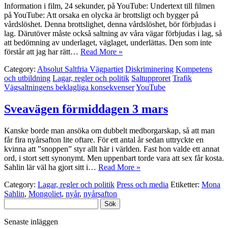
Information i film, 24 sekunder, på YouTube: Undertext till filmen
på YouTube: Att orsaka en olycka är brottsligt och bygger på
vårdslöshet. Denna brottslighet, denna vårdslöshet, bör förbjudas i
lag. Därutöver måste också saltning av våra vägar förbjudas i lag, så
att bedömning av underlaget, väglaget, underlättas. Den som inte
förstår att jag har rätt…
Read More »
Category:
Absolut Saltfria Vägpartiet
Diskriminering
Kompetens
och utbildning
Lagar, regler och politik
Saltupproret
Trafik
Vägsaltningens beklagliga konsekvenser
YouTube
Sveavägen förmiddagen 3 mars
Kanske borde man ansöka om dubbelt medborgarskap, så att man
får fira nyårsafton lite oftare. För ett antal år sedan uttryckte en
kvinna att ”snoppen” styr allt här i världen. Fast hon valde ett annat
ord, i stort sett synonymt. Men uppenbart torde vara att sex får kosta.
Sahlin lär väl ha gjort sitt i…
Read More »
Category:
Lagar, regler och politik
Press och media
Etiketter:
Mona
Sahlin
,
Mongoliet
,
nyår
,
nyårsafton
Sök
efter:
Senaste inläggen