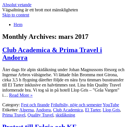
Absolut vetande
Vägsaltning är ett brott mot mänskligheten
Skip to content
Hem
Monthly Archives:
mars 2017
Club Academica & Prima Travel i
Andorra
Åter dags för alpin skidåkning under Johan Magnussons försorg och
Ingemar Arbros välsignelse. Vi lättade från Bromma mot Girona,
cirka 3,5 h flygning därefter följde en nära fyra timmars busstransfer
till El Tarter inklusive en halvtimmes rast. Lina från Quality Travel
informerade bra. Vi tog så in på hotell Llop Gris – ”Gråa Vargen”
i…
Read More »
Category:
Fest och firande
Friluftsliv, nöje och semester
YouTube
Etiketter:
Alperna
,
Andorra
,
Club Academica
,
El Tarter
,
Llop Gris
,
Prima Travel
,
Quality Travel
,
skidåkning
Protest till Fylgia och KF