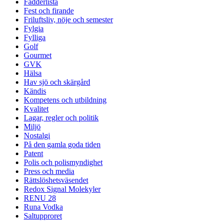
Fadderlista
Fest och firande
Friluftsliv, nöje och semester
Fylgia
Fylliga
Golf
Gourmet
GVK
Hälsa
Hav sjö och skärgård
Kändis
Kompetens och utbildning
Kvalitet
Lagar, regler och politik
Miljö
Nostalgi
På den gamla goda tiden
Patent
Polis och polismyndighet
Press och media
Rättslöshetsväsendet
Redox Signal Molekyler
RENU 28
Runa Vodka
Saltupproret