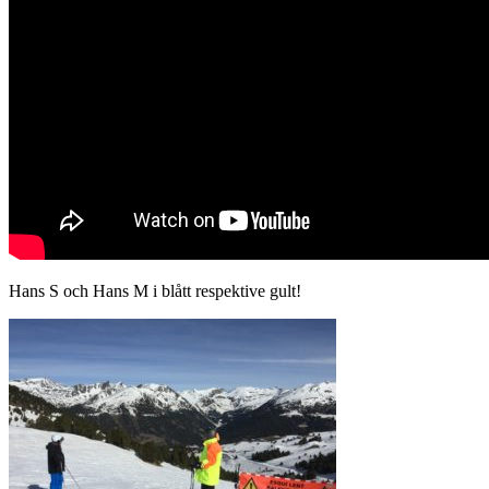
Hans S och Hans M i blått respektive gult!