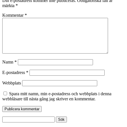
Din e-postadress kommer inte publiceras.
Obligatoriska fält är
märkta
*
Kommentar
*
Namn
*
E-postadress
*
Webbplats
Spara mitt namn, min e-postadress och webbplats i denna
webbläsare till nästa gång jag skriver en kommentar.
Sök
efter: