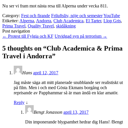
Nu ser vi fram mot nästa resa till Alperna under vecka 811.
Category:
Fest och firande
Friluftsliv, nöje och semester
YouTube
Etiketter:
Alperna
,
Andorra
,
Club Academica
,
El Tarter
,
Llop Gris
,
Prima Travel
,
Quality Travel
,
skidåkning
Post navigation
←
Protest till Fylgia och KF
Utvidgad syn på terrorism
→
5 thoughts on “
Club Academica & Prima
Travel i Andorra
”
Hans
april 12, 2017
Jag måste säga att mitt planerade snubblande ser realistiskt ut
på film. Men i och med Gösta Ekmans borgång och
reprisande av Papphammar så är man ändå en klar amatör.
Reply
↓
Bengt Jonasson
april 13, 2017
Din imponerande blygsamhet hedrar dig Hans! /Bengt