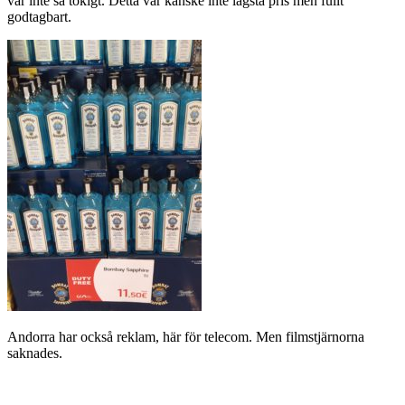
var inte så tokigt. Detta var kanske inte lägsta pris men fullt
godtagbart.
Andorra har också reklam, här för telecom. Men filmstjärnorna
saknades.