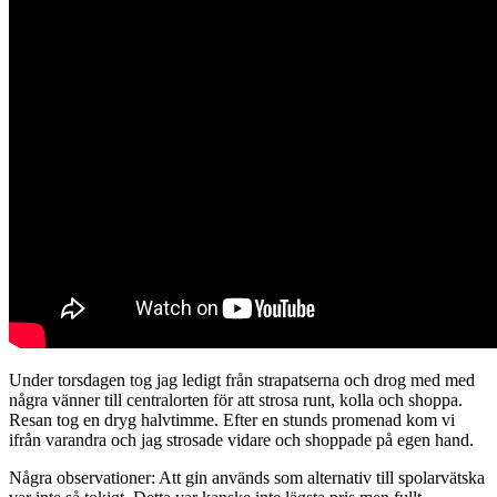
Under torsdagen tog jag ledigt från strapatserna och drog med med
några vänner till centralorten för att strosa runt, kolla och shoppa.
Resan tog en dryg halvtimme. Efter en stunds promenad kom vi
ifrån varandra och jag strosade vidare och shoppade på egen hand.
Några observationer: Att gin används som alternativ till spolarvätska