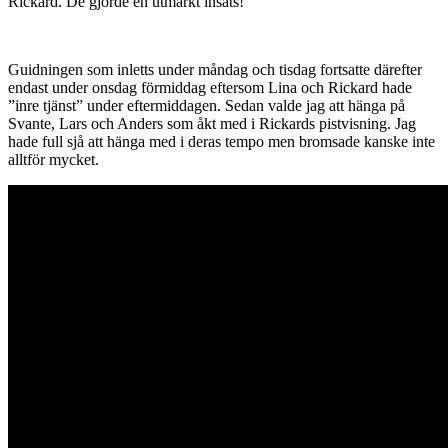
Rickard. De gjorde en utmärkt insats!
Guidningen som inletts under måndag och tisdag fortsatte därefter
endast under onsdag förmiddag eftersom Lina och Rickard hade
”inre tjänst” under eftermiddagen. Sedan valde jag att hänga på
Svante, Lars och Anders som åkt med i Rickards pistvisning. Jag
hade full sjå att hänga med i deras tempo men bromsade kanske inte
alltför mycket.