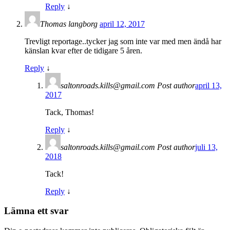
Reply
↓
Thomas langborg
april 12, 2017
Trevligt reportage..tycker jag som inte var med men ändå har
känslan kvar efter de tidigare 5 åren.
Reply
↓
saltonroads.kills@gmail.com
Post author
april 13,
2017
Tack, Thomas!
Reply
↓
saltonroads.kills@gmail.com
Post author
juli 13,
2018
Tack!
Reply
↓
Lämna ett svar