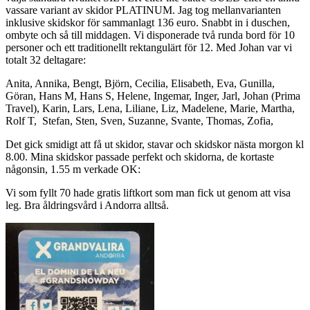
vassare variant av skidor PLATINUM. Jag tog mellanvarianten
inklusive skidskor för sammanlagt 136 euro. Snabbt in i duschen,
ombyte och så till middagen. Vi disponerade två runda bord för 10
personer och ett traditionellt rektangulärt för 12. Med Johan var vi
totalt 32 deltagare:
Anita, Annika, Bengt, Björn, Cecilia, Elisabeth, Eva, Gunilla,
Göran, Hans M, Hans S, Helene, Ingemar, Inger, Jarl, Johan (Prima
Travel), Karin, Lars, Lena, Liliane, Liz, Madelene, Marie, Martha,
Rolf T, Stefan, Sten, Sven, Suzanne, Svante, Thomas, Zofia,
Det gick smidigt att få ut skidor, stavar och skidskor nästa morgon kl
8.00. Mina skidskor passade perfekt och skidorna, de kortaste
någonsin, 1.55 m verkade OK:
Vi som fyllt 70 hade gratis liftkort som man fick ut genom att visa
leg. Bra åldringsvård i Andorra alltså.