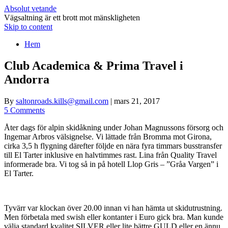
Absolut vetande
Vägsaltning är ett brott mot mänskligheten
Skip to content
Hem
Club Academica & Prima Travel i
Andorra
By
saltonroads.kills@gmail.com
|
mars 21, 2017
5 Comments
Åter dags för alpin skidåkning under Johan Magnussons försorg och
Ingemar Arbros välsignelse. Vi lättade från Bromma mot Girona,
cirka 3,5 h flygning därefter följde en nära fyra timmars busstransfer
till El Tarter inklusive en halvtimmes rast. Lina från Quality Travel
informerade bra. Vi tog så in på hotell Llop Gris – ”Gråa Vargen” i
El Tarter.
Tyvärr var klockan över 20.00 innan vi han hämta ut skidutrustning.
Men förbetala med swish eller kontanter i Euro gick bra. Man kunde
välja standard kvalitet SILVER eller lite bättre GULD eller en ännu