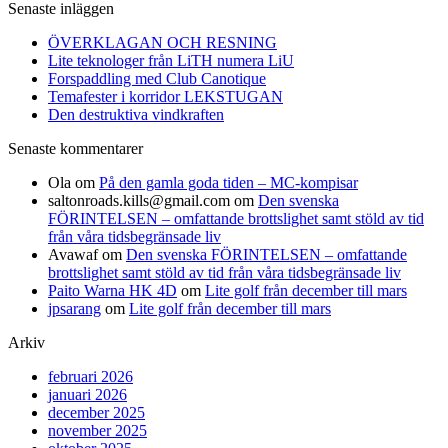
Senaste inläggen
ÖVERKLAGAN OCH RESNING
Lite teknologer från LiTH numera LiU
Forspaddling med Club Canotique
Temafester i korridor LEKSTUGAN
Den destruktiva vindkraften
Senaste kommentarer
Ola
om
På den gamla goda tiden – MC-kompisar
saltonroads.kills@gmail.com
om
Den svenska
FÖRINTELSEN – omfattande brottslighet samt stöld av tid
från våra tidsbegränsade liv
Avawaf
om
Den svenska FÖRINTELSEN – omfattande
brottslighet samt stöld av tid från våra tidsbegränsade liv
Paito Warna HK 4D
om
Lite golf från december till mars
jpsarang
om
Lite golf från december till mars
Arkiv
februari 2026
januari 2026
december 2025
november 2025