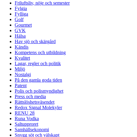
Friluftsliv, nöje och semester
Fylgia
Fylliga
Golf
Gourmet
GVK
Hälsa
Hav sjö och skärgård
Kändis
Kompetens och utbildning
Kvalitet
Lagar, regler och politik
Miljö
Nostalgi
På den gamla goda tiden
Patent
Polis och polismyndighet
Press och media
Rättslöshetsväsendet
Redox Signal Molekyler
RENU 28
Runa Vodka
Saltupproret
Samhällsekonomi
Snygg söt och välskapt