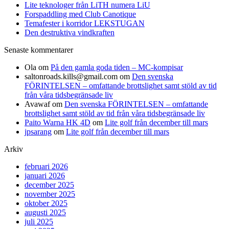
Lite teknologer från LiTH numera LiU
Forspaddling med Club Canotique
Temafester i korridor LEKSTUGAN
Den destruktiva vindkraften
Senaste kommentarer
Ola
om
På den gamla goda tiden – MC-kompisar
saltonroads.kills@gmail.com
om
Den svenska
FÖRINTELSEN – omfattande brottslighet samt stöld av tid
från våra tidsbegränsade liv
Avawaf
om
Den svenska FÖRINTELSEN – omfattande
brottslighet samt stöld av tid från våra tidsbegränsade liv
Paito Warna HK 4D
om
Lite golf från december till mars
jpsarang
om
Lite golf från december till mars
Arkiv
februari 2026
januari 2026
december 2025
november 2025
oktober 2025
augusti 2025
juli 2025