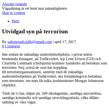
Absolut vetande
Vägsaltning är ett brott mot mänskligheten
Skip to content
Hem
Utvidgad syn på terrorism
By
saltonroads.kills@gmail.com
|
april 17, 2017
0 Comment
Inte endast de månatliga understödsobjekten, i privat sektor
benämnda löntagare, på Trafikverket, typ Lena Erixon (GD) och
Charlotta Lindmark (chefsjurist) kommer framledes att betraktas som
terrorister. Nej, också de som har koppling
till terroristorganisationen, samröre med de månatliga
understödsobjekten på Trafikverket, ska fortsättningsvis betraktas
som terrorister, om man får tolka justitieminster Morgan Johansson
objektivt.
Tänk att vi har, släpar på, 349 riksdagsmän, samtliga ansvarslösa,
samtliga kriminella och samtliga utvecklingsstörda, vilka tillåter
saltning av våra vägar.