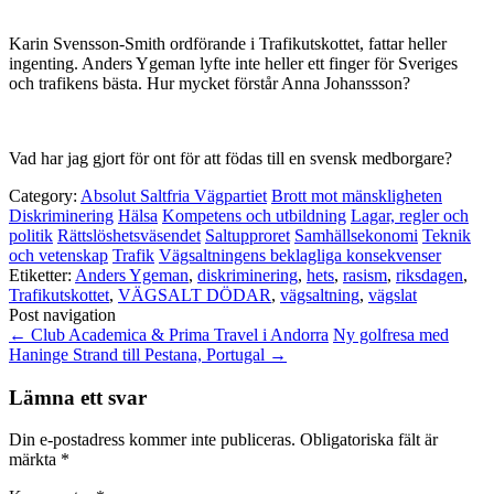
Karin Svensson-Smith ordförande i Trafikutskottet, fattar heller
ingenting. Anders Ygeman lyfte inte heller ett finger för Sveriges
och trafikens bästa. Hur mycket förstår Anna Johanssson?
Vad har jag gjort för ont för att födas till en svensk medborgare?
Category:
Absolut Saltfria Vägpartiet
Brott mot mänskligheten
Diskriminering
Hälsa
Kompetens och utbildning
Lagar, regler och
politik
Rättslöshetsväsendet
Saltupproret
Samhällsekonomi
Teknik
och vetenskap
Trafik
Vägsaltningens beklagliga konsekvenser
Etiketter:
Anders Ygeman
,
diskriminering
,
hets
,
rasism
,
riksdagen
,
Trafikutskottet
,
VÄGSALT DÖDAR
,
vägsaltning
,
vägslat
Post navigation
←
Club Academica & Prima Travel i Andorra
Ny golfresa med
Haninge Strand till Pestana, Portugal
→
Lämna ett svar
Din e-postadress kommer inte publiceras.
Obligatoriska fält är
märkta
*