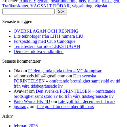
Etiketter:
Anders Ygeman
,
diskriminering
,
hets
,
rasism
,
riksdagen
,
Trafikutskottet
,
VÄGSALT DÖDAR
,
vägsaltning
,
vägslat
Sök
efter:
Senaste inläggen
ÖVERKLAGAN OCH RESNING
Lite teknologer från LiTH numera LiU
Forspaddling med Club Canotique
Temafester i korridor LEKSTUGAN
Den destruktiva vindkraften
Senaste kommentarer
Ola
om
På den gamla goda tiden – MC-kompisar
saltonroads.kills@gmail.com
om
Den svenska
FÖRINTELSEN – omfattande brottslighet samt stöld av tid
från våra tidsbegränsade liv
Avawaf
om
Den svenska FÖRINTELSEN – omfattande
brottslighet samt stöld av tid från våra tidsbegränsade liv
Paito Warna HK 4D
om
Lite golf från december till mars
jpsarang
om
Lite golf från december till mars
Arkiv
februari 2026