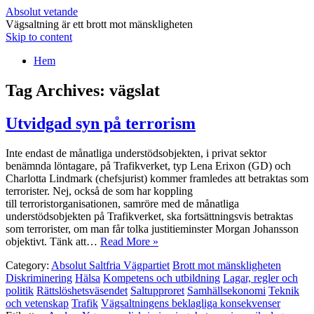
Absolut vetande
Vägsaltning är ett brott mot mänskligheten
Skip to content
Hem
Tag Archives:
vägslat
Utvidgad syn på terrorism
Inte endast de månatliga understödsobjekten, i privat sektor
benämnda löntagare, på Trafikverket, typ Lena Erixon (GD) och
Charlotta Lindmark (chefsjurist) kommer framledes att betraktas som
terrorister. Nej, också de som har koppling
till terroristorganisationen, samröre med de månatliga
understödsobjekten på Trafikverket, ska fortsättningsvis betraktas
som terrorister, om man får tolka justitieminster Morgan Johansson
objektivt. Tänk att…
Read More »
Category:
Absolut Saltfria Vägpartiet
Brott mot mänskligheten
Diskriminering
Hälsa
Kompetens och utbildning
Lagar, regler och
politik
Rättslöshetsväsendet
Saltupproret
Samhällsekonomi
Teknik
och vetenskap
Trafik
Vägsaltningens beklagliga konsekvenser