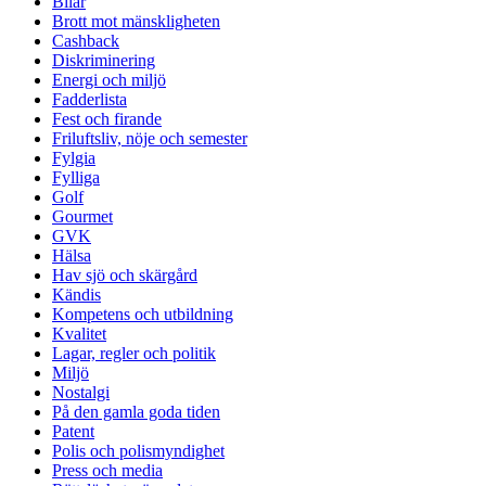
Bilar
Brott mot mänskligheten
Cashback
Diskriminering
Energi och miljö
Fadderlista
Fest och firande
Friluftsliv, nöje och semester
Fylgia
Fylliga
Golf
Gourmet
GVK
Hälsa
Hav sjö och skärgård
Kändis
Kompetens och utbildning
Kvalitet
Lagar, regler och politik
Miljö
Nostalgi
På den gamla goda tiden
Patent
Polis och polismyndighet
Press och media