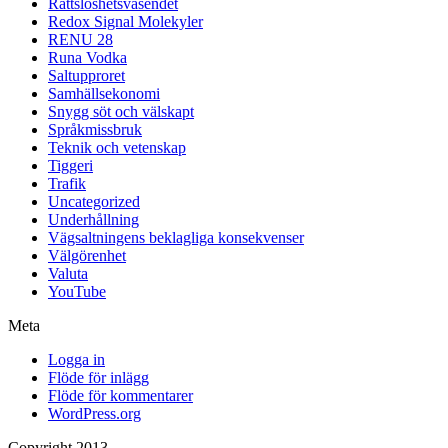
Rättslöshetsväsendet
Redox Signal Molekyler
RENU 28
Runa Vodka
Saltupproret
Samhällsekonomi
Snygg söt och välskapt
Språkmissbruk
Teknik och vetenskap
Tiggeri
Trafik
Uncategorized
Underhållning
Vägsaltningens beklagliga konsekvenser
Välgörenhet
Valuta
YouTube
Meta
Logga in
Flöde för inlägg
Flöde för kommentarer
WordPress.org
Copyright 2013