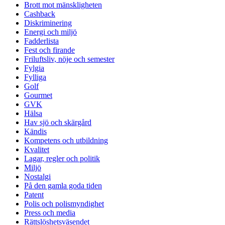
Brott mot mänskligheten
Cashback
Diskriminering
Energi och miljö
Fadderlista
Fest och firande
Friluftsliv, nöje och semester
Fylgia
Fylliga
Golf
Gourmet
GVK
Hälsa
Hav sjö och skärgård
Kändis
Kompetens och utbildning
Kvalitet
Lagar, regler och politik
Miljö
Nostalgi
På den gamla goda tiden
Patent
Polis och polismyndighet
Press och media
Rättslöshetsväsendet