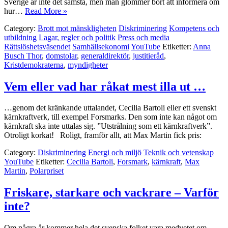
Sverige är inte det sämsta, men man glömmer bort att informera om
hur…
Read More »
Category:
Brott mot mänskligheten
Diskriminering
Kompetens och
utbildning
Lagar, regler och politik
Press och media
Rättslöshetsväsendet
Samhällsekonomi
YouTube
Etiketter:
Anna
Busch Thor
,
domstolar
,
generaldirektör
,
justitieråd
,
Kristdemokraterna
,
myndigheter
Vem eller vad har råkat mest illa ut …
…genom det kränkande uttalandet, Cecilia Bartoli eller ett svenskt
kärnkraftverk, till exempel Forsmarks. Den som inte kan något om
kärnkraft ska inte uttalas sig. ”Utstrålning som ett kärnkraftverk”.
Otroligt korkat! Roligt, framför allt, att Max Martin fick pris:
Category:
Diskriminering
Energi och miljö
Teknik och vetenskap
YouTube
Etiketter:
Cecilia Bartoli
,
Forsmark
,
kärnkraft
,
Max
Martin
,
Polarpriset
Friskare, starkare och vackrare – Varför
inte?
Om några år kommer hela det svenska folket vara medvetet om