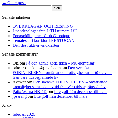
←
Older posts
Sök
efter:
Senaste inläggen
ÖVERKLAGAN OCH RESNING
Lite teknologer från LiTH numera LiU
Forspaddling med Club Canotique
Temafester i korridor LEKSTUGAN
Den destruktiva vindkraften
Senaste kommentarer
Ola
om
På den gamla goda tiden – MC-kompisar
saltonroads.kills@gmail.com
om
Den svenska
FÖRINTELSEN – omfattande brottslighet samt stöld av tid
från våra tidsbegränsade liv
Avawaf
om
Den svenska FÖRINTELSEN – omfattande
brottslighet samt stöld av tid från våra tidsbegränsade liv
Paito Warna HK 4D
om
Lite golf från december till mars
jpsarang
om
Lite golf från december till mars
Arkiv
februari 2026