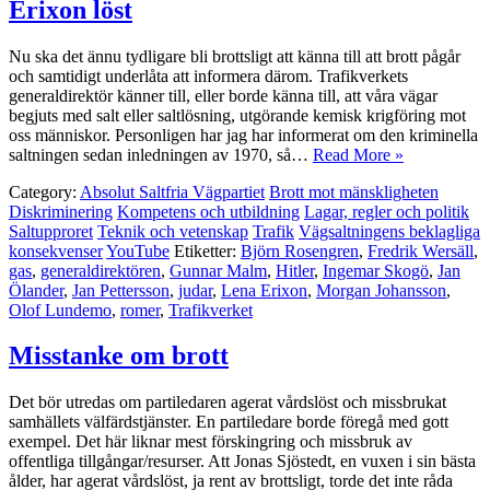
Erixon löst
Nu ska det ännu tydligare bli brottsligt att känna till att brott pågår
och samtidigt underlåta att informera därom. Trafikverkets
generaldirektör känner till, eller borde känna till, att våra vägar
begjuts med salt eller saltlösning, utgörande kemisk krigföring mot
oss människor. Personligen har jag har informerat om den kriminella
saltningen sedan inledningen av 1970, så…
Read More »
Category:
Absolut Saltfria Vägpartiet
Brott mot mänskligheten
Diskriminering
Kompetens och utbildning
Lagar, regler och politik
Saltupproret
Teknik och vetenskap
Trafik
Vägsaltningens beklagliga
konsekvenser
YouTube
Etiketter:
Björn Rosengren
,
Fredrik Wersäll
,
gas
,
generaldirektören
,
Gunnar Malm
,
Hitler
,
Ingemar Skogö
,
Jan
Ölander
,
Jan Pettersson
,
judar
,
Lena Erixon
,
Morgan Johansson
,
Olof Lundemo
,
romer
,
Trafikverket
Misstanke om brott
Det bör utredas om partiledaren agerat vårdslöst och missbrukat
samhällets välfärdstjänster. En partiledare borde föregå med gott
exempel. Det här liknar mest förskingring och missbruk av
offentliga tillgångar/resurser. Att Jonas Sjöstedt, en vuxen i sin bästa
ålder, har agerat vårdslöst, ja rent av brottsligt, torde det inte råda