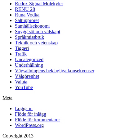
Redox Signal Molekyler
RENU 28
Runa Vodka
Saltupproret
Samhällsekonomi
Snygg söt och välskapt
Språkmissbruk
Teknik och vetenskap
Tiggeri
Trafik
Uncategorized
Underhållning
Vägsaltningens beklagliga konsekvenser
Välgörenhet
Valuta
YouTube
Meta
Logga in
Flöde för inlägg
Flöde för kommentarer
WordPress.org
Copyright 2013