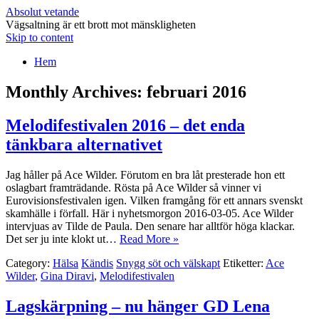
Absolut vetande
Vägsaltning är ett brott mot mänskligheten
Skip to content
Hem
Monthly Archives:
februari 2016
Melodifestivalen 2016 – det enda
tänkbara alternativet
Jag håller på Ace Wilder. Förutom en bra låt presterade hon ett
oslagbart framträdande. Rösta på Ace Wilder så vinner vi
Eurovisionsfestivalen igen. Vilken framgång för ett annars svenskt
skamhälle i förfall. Här i nyhetsmorgon 2016-03-05. Ace Wilder
intervjuas av Tilde de Paula. Den senare har alltför höga klackar.
Det ser ju inte klokt ut…
Read More »
Category:
Hälsa
Kändis
Snygg söt och välskapt
Etiketter:
Ace
Wilder
,
Gina Diravi
,
Melodifestivalen
Lagskärpning – nu hänger GD Lena