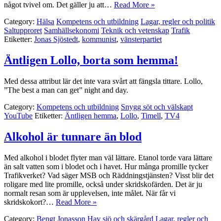
något tvivel om. Det gäller ju att…
Read More »
Category:
Hälsa
Kompetens och utbildning
Lagar, regler och politik
Saltupproret
Samhällsekonomi
Teknik och vetenskap
Trafik
Etiketter:
Jonas Sjöstedt
,
kommunist
,
vänsterpartiet
Äntligen Lollo, borta som hemma!
Med dessa attribut lär det inte vara svårt att fängsla tittare. Lollo,
”The best a man can get” night and day.
Category:
Kompetens och utbildning
Snygg söt och välskapt
YouTube
Etiketter:
Äntligen hemma
,
Lollo
,
Timell
,
TV4
Alkohol är tunnare än blod
Med alkohol i blodet flyter man väl lättare. Etanol torde vara lättare
än salt vatten som i blodet och i havet. Hur många promille tycker
Trafikverket? Vad säger MSB och Räddningstjänsten? Visst blir det
roligare med lite promille, också under skridskofärden. Det är ju
normalt resan som är upplevelsen, inte målet. När får vi
skridskokort?…
Read More »
Category:
Bengt Jonasson
Hav sjö och skärgård
Lagar, regler och