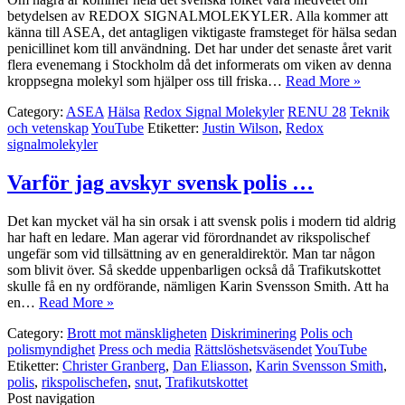
betydelsen av REDOX SIGNALMOLEKYLER. Alla kommer att
känna till ASEA, det antagligen viktigaste framsteget för hälsa sedan
penicillinet kom till användning. Det har under det senaste året varit
flera evenemang i Stockholm då det informerats om viken av denna
kroppsegna molekyl som hjälper oss till friska…
Read More »
Category:
ASEA
Hälsa
Redox Signal Molekyler
RENU 28
Teknik
och vetenskap
YouTube
Etiketter:
Justin Wilson
,
Redox
signalmolekyler
Varför jag avskyr svensk polis …
Det kan mycket väl ha sin orsak i att svensk polis i modern tid aldrig
har haft en ledare. Man agerar vid förordnandet av rikspolischef
ungefär som vid tillsättning av en generaldirektör. Man tar någon
som blivit över. Så skedde uppenbarligen också då Trafikutskottet
skulle få en ny ordförande, nämligen Karin Svensson Smith. Att ha
en…
Read More »
Category:
Brott mot mänskligheten
Diskriminering
Polis och
polismyndighet
Press och media
Rättslöshetsväsendet
YouTube
Etiketter:
Christer Granberg
,
Dan Eliasson
,
Karin Svensson Smith
,
polis
,
rikspolischefen
,
snut
,
Trafikutskottet
Post navigation