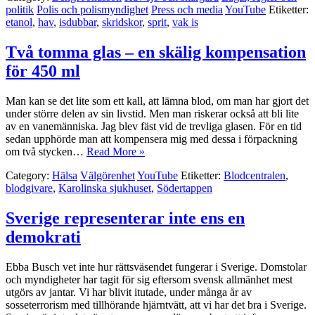
politik
Polis och polismyndighet
Press och media
YouTube
Etiketter:
etanol
,
hav
,
isdubbar
,
skridskor
,
sprit
,
vak is
Två tomma glas – en skälig kompensation
för 450 ml
Man kan se det lite som ett kall, att lämna blod, om man har gjort det
under större delen av sin livstid. Men man riskerar också att bli lite
av en vanemänniska. Jag blev fäst vid de trevliga glasen. För en tid
sedan upphörde man att kompensera mig med dessa i förpackning
om två stycken…
Read More »
Category:
Hälsa
Välgörenhet
YouTube
Etiketter:
Blodcentralen
,
blodgivare
,
Karolinska sjukhuset
,
Södertappen
Sverige representerar inte ens en
demokrati
Ebba Busch vet inte hur rättsväsendet fungerar i Sverige. Domstolar
och myndigheter har tagit för sig eftersom svensk allmänhet mest
utgörs av jantar. Vi har blivit itutade, under många år av
sosseterrorism med tillhörande hjärntvätt, att vi har det bra i Sverige.