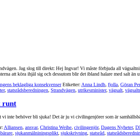
ägen. Jag slog till direkt: Hej Ingvar! Vi måste förbjuda all vägsaltning
anterna att köra ihjäl sig och dessutom blir det ibland halare med salt än
ingens beklagliga konsekvenser
Etiketter:
Anna Lindh
,
fjolla
,
Göran Pe
ter
,
statsrådsberedningen
,
Strandvägen
,
utrikesminister
,
vägsalt
,
vägsalt
 runt
tt vi inte behöver bli sjuka! Det är ju vi civilingenjörer som är samhälls
r:
Alliansen
,
ansvar
,
Christina Weihe
,
civilingenjör
,
Dagens Nyheter
,
D
sbärare
,
sjukanmälniningsplikt
,
sjukskrivning
,
statsråd
,
statsrådsberedni