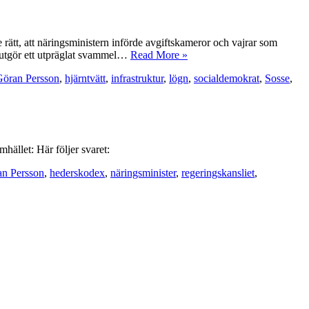
ätt, att näringsministern införde avgiftskameror och vajrar som
et utgör ett utpräglat svammel…
Read More »
Göran Persson
,
hjärntvätt
,
infrastruktur
,
lögn
,
socialdemokrat
,
Sosse
,
mhället: Här följer svaret:
n Persson
,
hederskodex
,
näringsminister
,
regeringskansliet
,