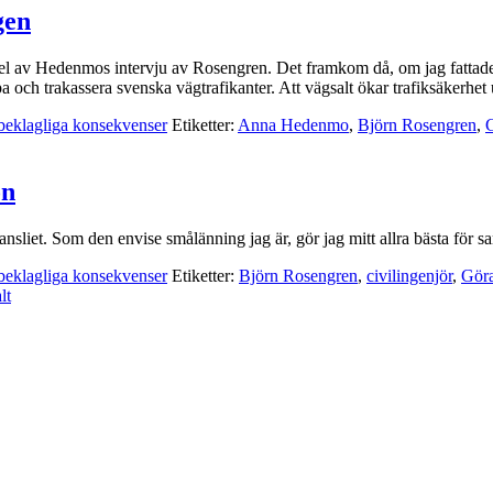
gen
l av Hedenmos intervju av Rosengren. Det framkom då, om jag fattade r
pa och trakassera svenska vägtrafikanter. Att vägsalt ökar trafiksäkerh
beklagliga konsekvenser
Etiketter:
Anna Hedenmo
,
Björn Rosengren
,
on
kansliet. Som den envise smålänning jag är, gör jag mitt allra bästa för sa
beklagliga konsekvenser
Etiketter:
Björn Rosengren
,
civilingenjör
,
Göra
lt