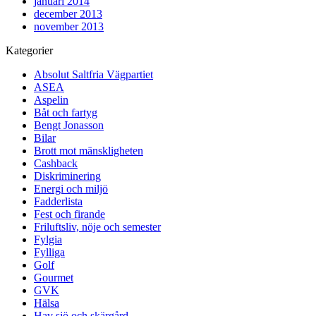
januari 2014
december 2013
november 2013
Kategorier
Absolut Saltfria Vägpartiet
ASEA
Aspelin
Båt och fartyg
Bengt Jonasson
Bilar
Brott mot mänskligheten
Cashback
Diskriminering
Energi och miljö
Fadderlista
Fest och firande
Friluftsliv, nöje och semester
Fylgia
Fylliga
Golf
Gourmet
GVK
Hälsa
Hav sjö och skärgård