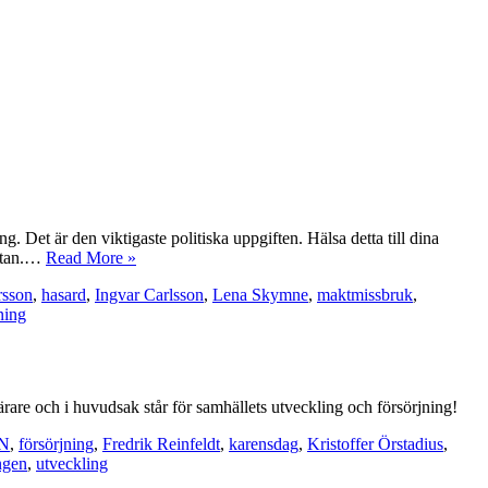
. Det är den viktigaste politiska uppgiften. Hälsa detta till dina
 utan.…
Read More »
rsson
,
hasard
,
Ingvar Carlsson
,
Lena Skymne
,
maktmissbruk
,
ning
bärare och i huvudsak står för samhällets utveckling och försörjning!
N
,
försörjning
,
Fredrik Reinfeldt
,
karensdag
,
Kristoffer Örstadius
,
ngen
,
utveckling