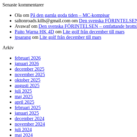
Senaste kommentarer
Ola
om
På den gamla goda tiden – MC-kompisar
saltonroads.kills@gmail.com
om
Den svenska FÖRINTELSEN – om
Avawaf
om
Den svenska FÖRINTELSEN – omfattande brottslighe
Paito Warna HK 4D
om
Lite golf från december till mars
jpsarang
om
Lite golf från december till mars
Arkiv
februari 2026
januari 2026
december 2025
november 2025
oktober 2025
augusti 2025
juli 2025
maj 2025
april 2025
februari 2025
januari 2025
december 2024
november 2024
juli 2024
maj 2024