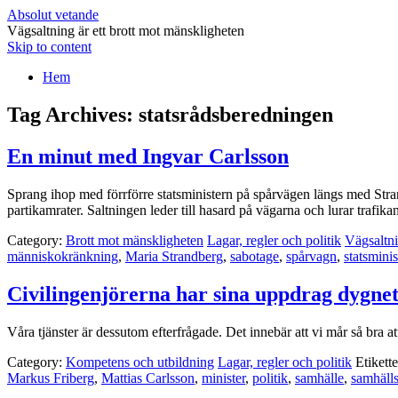
Absolut vetande
Vägsaltning är ett brott mot mänskligheten
Skip to content
Hem
Tag Archives:
statsrådsberedningen
En minut med Ingvar Carlsson
Sprang ihop med förrförre statsministern på spårvägen längs med Strandv
partikamrater. Saltningen leder till hasard på vägarna och lurar trafik
Category:
Brott mot mänskligheten
Lagar, regler och politik
Vägsaltn
människokränkning
,
Maria Strandberg
,
sabotage
,
spårvagn
,
statsminis
Civilingenjörerna har sina uppdrag dygnet
Våra tjänster är dessutom efterfrågade. Det innebär att vi mår så bra a
Category:
Kompetens och utbildning
Lagar, regler och politik
Etikette
Markus Friberg
,
Mattias Carlsson
,
minister
,
politik
,
samhälle
,
samhäll