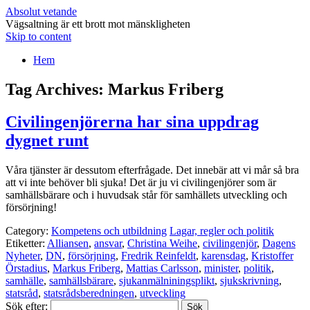
Absolut vetande
Vägsaltning är ett brott mot mänskligheten
Skip to content
Hem
Tag Archives:
Markus Friberg
Civilingenjörerna har sina uppdrag
dygnet runt
Våra tjänster är dessutom efterfrågade. Det innebär att vi mår så bra
att vi inte behöver bli sjuka! Det är ju vi civilingenjörer som är
samhällsbärare och i huvudsak står för samhällets utveckling och
försörjning!
Category:
Kompetens och utbildning
Lagar, regler och politik
Etiketter:
Alliansen
,
ansvar
,
Christina Weihe
,
civilingenjör
,
Dagens
Nyheter
,
DN
,
försörjning
,
Fredrik Reinfeldt
,
karensdag
,
Kristoffer
Örstadius
,
Markus Friberg
,
Mattias Carlsson
,
minister
,
politik
,
samhälle
,
samhällsbärare
,
sjukanmälniningsplikt
,
sjukskrivning
,
statsråd
,
statsrådsberedningen
,
utveckling
Sök efter: