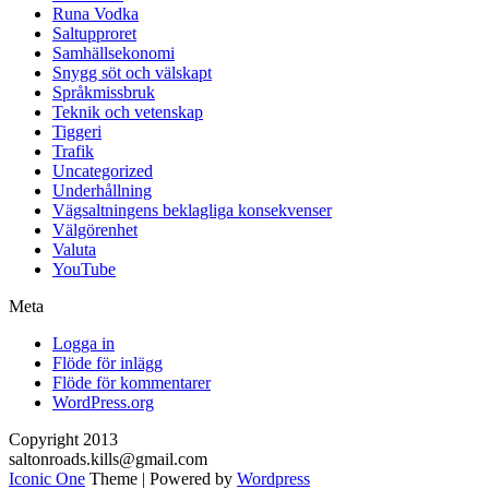
Runa Vodka
Saltupproret
Samhällsekonomi
Snygg söt och välskapt
Språkmissbruk
Teknik och vetenskap
Tiggeri
Trafik
Uncategorized
Underhållning
Vägsaltningens beklagliga konsekvenser
Välgörenhet
Valuta
YouTube
Meta
Logga in
Flöde för inlägg
Flöde för kommentarer
WordPress.org
Copyright 2013
saltonroads.kills@gmail.com
Iconic One
Theme | Powered by
Wordpress