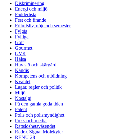
Diskriminering
Energi och miljö
Fadderlista
Fest och firande
Friluftsliv, nöje och semester
Fylgia
Fylliga
Golf
Gourmet
GVK
Hälsa
Hav sjö och skärgård
Kändis
Kompetens och utbildning
Kvalitet
Lagar, regler och politik
Miljö
Nostalgi
På den gamla goda tiden
Patent
Polis och polismyndighet
Press och media
Rättslöshetsväsendet
Redox Signal Molekyler
RENU 28