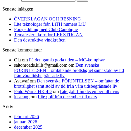
Senaste inläggen
ÖVERKLAGAN OCH RESNING
Lite teknologer från LiTH numera LiU
Forspaddling med Club Canotique
Temafester i korridor LEKSTUGAN
Den destruktiva vindkraften
Senaste kommentarer
Ola
om
På den gamla goda tiden – MC-kompisar
saltonroads.kills@gmail.com
om
Den svenska
FÖRINTELSEN – omfattande brottslighet samt stöld av tid
från våra tidsbegränsade liv
Avawaf
om
Den svenska FÖRINTELSEN – omfattande
brottslighet samt stöld av tid från våra tidsbegränsade liv
Paito Warna HK 4D
om
Lite golf från december till mars
jpsarang
om
Lite golf från december till mars
Arkiv
februari 2026
januari 2026
december 2025