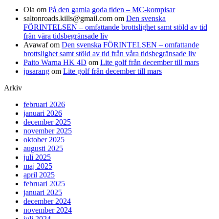
Ola
om
På den gamla goda tiden – MC-kompisar
saltonroads.kills@gmail.com
om
Den svenska
FÖRINTELSEN – omfattande brottslighet samt stöld av tid
från våra tidsbegränsade liv
Avawaf
om
Den svenska FÖRINTELSEN – omfattande
brottslighet samt stöld av tid från våra tidsbegränsade liv
Paito Warna HK 4D
om
Lite golf från december till mars
jpsarang
om
Lite golf från december till mars
Arkiv
februari 2026
januari 2026
december 2025
november 2025
oktober 2025
augusti 2025
juli 2025
maj 2025
april 2025
februari 2025
januari 2025
december 2024
november 2024
juli 2024