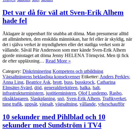
Det var då för väl att Sven-Erik Alhem
hade fel
Åklagare är uppenbart för snabba att döma. Man presumerar alltid
att allmänheten, den enskilda människan, har fel eller är skyldig, när
det i själva verket är myndigheten eller det statliga verket som är
vållande. Såväl Pär Andersson som mer kände Sven-Erik Alhem
gjorde misstaget att döma Jenny HELENA Törnqvist. Men tji fick
de efter uppläxning…
Read More »
Category:
Diskriminering
Kompetens och utbildning
Vägsaltningens beklagliga konsekvenser
Etiketter:
Anders Perklev
,
Anna Ling
,
Beatrice Ask
,
brott
,
buss
,
busskrock
,
Catharina
Elmsäter-Svärd
,
död
,
generaldirektören
,
halka
,
halt
,
infrastrukturministern
,
justitieministern
,
Olof Lundemo
,
Rasbo
,
riksåklagaren
,
Slaskplaning
,
snö
,
Sven-Erik Alhem
,
Trafikverket
,
tung trafik
,
uppsåt
,
vägsalt
,
vägsaltning
,
vållande
,
yrkeschaufför
10 sekunder med Pihlblad och 10
sekunder med Sundström i TV4