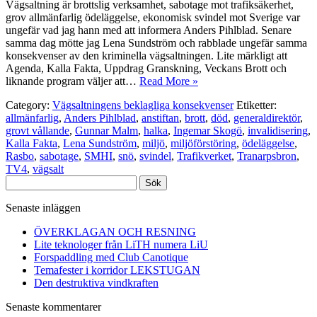
Vägsaltning är brottslig verksamhet, sabotage mot trafiksäkerhet,
grov allmänfarlig ödeläggelse, ekonomisk svindel mot Sverige var
ungefär vad jag hann med att informera Anders Pihlblad. Senare
samma dag mötte jag Lena Sundström och rabblade ungefär samma
konsekvenser av den kriminella vägsaltningen. Lite märkligt att
Agenda, Kalla Fakta, Uppdrag Granskning, Veckans Brott och
liknande program väljer att…
Read More »
Category:
Vägsaltningens beklagliga konsekvenser
Etiketter:
allmänfarlig
,
Anders Pihlblad
,
anstiftan
,
brott
,
död
,
generaldirektör
,
grovt vållande
,
Gunnar Malm
,
halka
,
Ingemar Skogö
,
invalidisering
,
Kalla Fakta
,
Lena Sundström
,
miljö
,
miljöförstöring
,
ödeläggelse
,
Rasbo
,
sabotage
,
SMHI
,
snö
,
svindel
,
Trafikverket
,
Tranarpsbron
,
TV4
,
vägsalt
Sök
efter:
Senaste inläggen
ÖVERKLAGAN OCH RESNING
Lite teknologer från LiTH numera LiU
Forspaddling med Club Canotique
Temafester i korridor LEKSTUGAN
Den destruktiva vindkraften
Senaste kommentarer