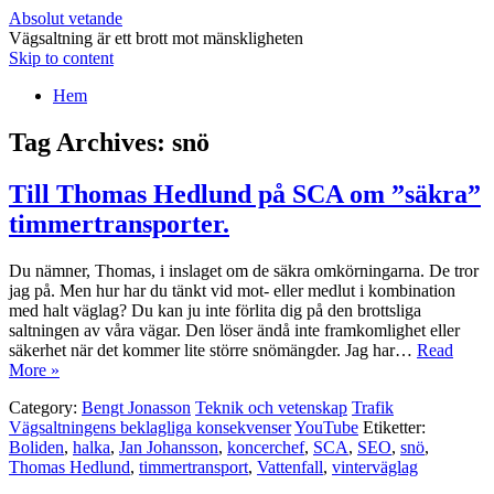
Absolut vetande
Vägsaltning är ett brott mot mänskligheten
Skip to content
Hem
Tag Archives:
snö
Till Thomas Hedlund på SCA om ”säkra”
timmertransporter.
Du nämner, Thomas, i inslaget om de säkra omkörningarna. De tror
jag på. Men hur har du tänkt vid mot- eller medlut i kombination
med halt väglag? Du kan ju inte förlita dig på den brottsliga
saltningen av våra vägar. Den löser ändå inte framkomlighet eller
säkerhet när det kommer lite större snömängder. Jag har…
Read
More »
Category:
Bengt Jonasson
Teknik och vetenskap
Trafik
Vägsaltningens beklagliga konsekvenser
YouTube
Etiketter:
Boliden
,
halka
,
Jan Johansson
,
koncerchef
,
SCA
,
SEO
,
snö
,
Thomas Hedlund
,
timmertransport
,
Vattenfall
,
vinterväglag