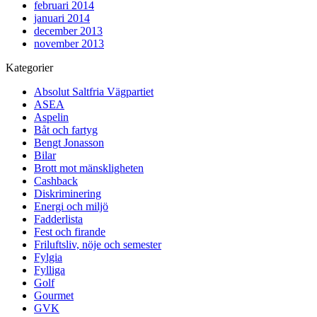
februari 2014
januari 2014
december 2013
november 2013
Kategorier
Absolut Saltfria Vägpartiet
ASEA
Aspelin
Båt och fartyg
Bengt Jonasson
Bilar
Brott mot mänskligheten
Cashback
Diskriminering
Energi och miljö
Fadderlista
Fest och firande
Friluftsliv, nöje och semester
Fylgia
Fylliga
Golf
Gourmet
GVK