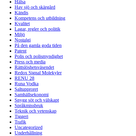
Hälsa
Hav sjö och skärgård
Kändis
Kompetens och utbildning
Kvalitet
Lagar, regler och politik
Miljö
Nostalgi
På den gamla goda tiden
Patent
Polis och polismyndighet
Press och media
Rättslöshetsväsendet
Redox Signal Molekyler
RENU 28
Runa Vodka
Saltupproret
Samhällsekonomi
Snygg söt och välskapt
Språkmissbruk
Teknik och vetenskap
Tiggeri
Trafik
Uncategorized
Underhållning