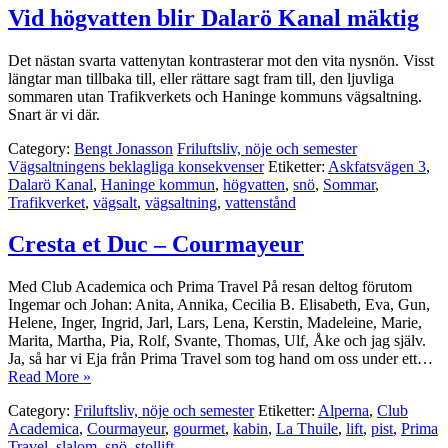
Vid högvatten blir Dalarö Kanal mäktig
Det nästan svarta vattenytan kontrasterar mot den vita nysnön. Visst
längtar man tillbaka till, eller rättare sagt fram till, den ljuvliga
sommaren utan Trafikverkets och Haninge kommuns vägsaltning.
Snart är vi där.
Category:
Bengt Jonasson
Friluftsliv, nöje och semester
Vägsaltningens beklagliga konsekvenser
Etiketter:
Askfatsvägen 3
,
Dalarö Kanal
,
Haninge kommun
,
högvatten
,
snö
,
Sommar
,
Trafikverket
,
vägsalt
,
vägsaltning
,
vattenstånd
Cresta et Duc – Courmayeur
Med Club Academica och Prima Travel På resan deltog förutom
Ingemar och Johan: Anita, Annika, Cecilia B. Elisabeth, Eva, Gun,
Helene, Inger, Ingrid, Jarl, Lars, Lena, Kerstin, Madeleine, Marie,
Marita, Martha, Pia, Rolf, Svante, Thomas, Ulf, Åke och jag själv.
Ja, så har vi Eja från Prima Travel som tog hand om oss under ett…
Read More »
Category:
Friluftsliv, nöje och semester
Etiketter:
Alperna
,
Club
Academica
,
Courmayeur
,
gourmet
,
kabin
,
La Thuile
,
lift
,
pist
,
Prima
Travel
,
slalom
,
snö
,
stollift