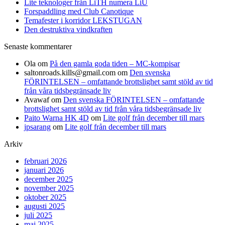
Lite teknologer från LiTH numera LiU
Forspaddling med Club Canotique
Temafester i korridor LEKSTUGAN
Den destruktiva vindkraften
Senaste kommentarer
Ola
om
På den gamla goda tiden – MC-kompisar
saltonroads.kills@gmail.com
om
Den svenska
FÖRINTELSEN – omfattande brottslighet samt stöld av tid
från våra tidsbegränsade liv
Avawaf
om
Den svenska FÖRINTELSEN – omfattande
brottslighet samt stöld av tid från våra tidsbegränsade liv
Paito Warna HK 4D
om
Lite golf från december till mars
jpsarang
om
Lite golf från december till mars
Arkiv
februari 2026
januari 2026
december 2025
november 2025
oktober 2025
augusti 2025
juli 2025
maj 2025