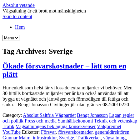
Absolut vetande
Vägsaltning är ett brott mot mänskligheten
Skip to content
Hem
Tag Archives:
Sverige
Ökade försvarskostnader – lätt som en
plätt
Hur enkelt som helst får vi loss de extra miljarder vi behöver. Men
30 hittills bortkastade miljarder per år kan också användas till att
bygga ut vägnätet och järnvägen och förmodligen till fattiga och
sjuka. Bengt Jonasson Civilingenjör utan gränser 08-50010220
Category:
Absolut Saltfria Vägpartiet
Bengt Jonasson
Lagar, regler
och politik
Press och media
Samhällsekonomi
Teknik och vetenskap
Trafik
Vägsaltningens beklagliga konsekvenser
Välgörenhet
YouTube
Etiketter:
Försvar
,
försvarskostnader
,
generaldirektören
,
Gunnar Malm
,
infrastruktur
,
Sverige
,
Trafikverket
,
vägsaltning
,