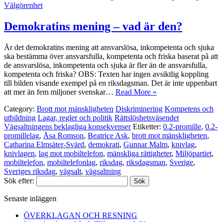
Välgörenhet
Demokratins mening – vad är den?
Är det demokratins mening att ansvarslösa, inkompetenta och sjuka
ska bestämma över ansvarsfulla, kompetenta och friska baserat på att
de ansvarslösa, inkompetenta och sjuka är fler än de ansvarsfulla,
kompetenta och friska? OBS: Texten har ingen avsiktlig koppling
till bilden visande exempel på en riksdagsman. Det är inte uppenbart
att mer än fem miljoner svenskar…
Read More »
Category:
Brott mot mänskligheten
Diskriminering
Kompetens och
utbildning
Lagar, regler och politik
Rättslöshetsväsendet
Vägsaltningens beklagliga konsekvenser
Etiketter:
0.2-promille
,
0.2-
promillelag
,
Åsa Romson
,
Beatrice Ask
,
brott mot mänskligheten
,
Catharina Elmsäter-Svärd
,
demokrati
,
Gunnar Malm
,
knivlag
,
knivlagen
,
lag mot mobiltelefon
,
mänskliga rättigheter
,
Miljöpartiet
,
mobiltelefon
,
mobiltelefonlag
,
riksdag
,
riksdagsman
,
Sverige
,
Sveriges riksdag
,
vägsalt
,
vägsaltning
Sök efter:
Senaste inläggen
ÖVERKLAGAN OCH RESNING