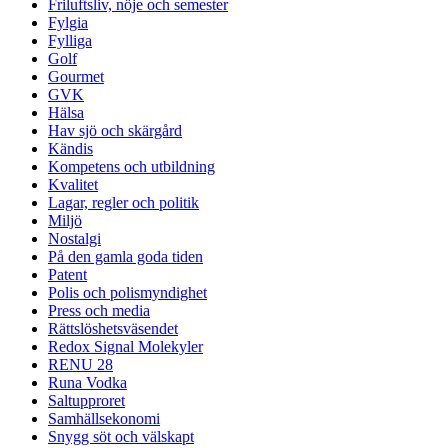
Friluftsliv, nöje och semester
Fylgia
Fylliga
Golf
Gourmet
GVK
Hälsa
Hav sjö och skärgård
Kändis
Kompetens och utbildning
Kvalitet
Lagar, regler och politik
Miljö
Nostalgi
På den gamla goda tiden
Patent
Polis och polismyndighet
Press och media
Rättslöshetsväsendet
Redox Signal Molekyler
RENU 28
Runa Vodka
Saltupproret
Samhällsekonomi
Snygg söt och välskapt