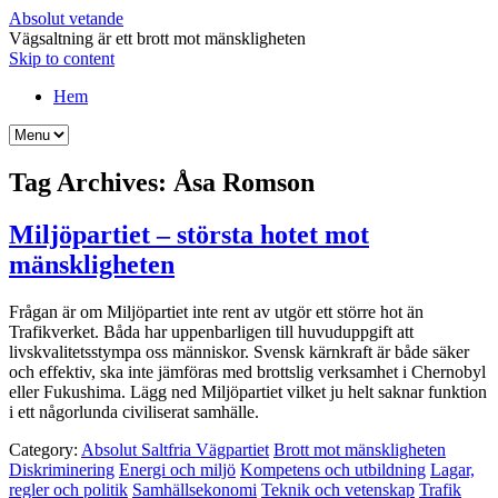
Absolut vetande
Vägsaltning är ett brott mot mänskligheten
Skip to content
Hem
Tag Archives:
Åsa Romson
Miljöpartiet – största hotet mot
mänskligheten
Frågan är om Miljöpartiet inte rent av utgör ett större hot än
Trafikverket. Båda har uppenbarligen till huvuduppgift att
livskvalitetsstympa oss människor. Svensk kärnkraft är både säker
och effektiv, ska inte jämföras med brottslig verksamhet i Chernobyl
eller Fukushima. Lägg ned Miljöpartiet vilket ju helt saknar funktion
i ett någorlunda civiliserat samhälle.
Category:
Absolut Saltfria Vägpartiet
Brott mot mänskligheten
Diskriminering
Energi och miljö
Kompetens och utbildning
Lagar,
regler och politik
Samhällsekonomi
Teknik och vetenskap
Trafik