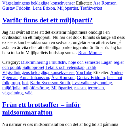
Vägsaltningens beklagliga konsekvenser
Etiketter:
Åsa Romson
,
Gustav Fridolin
,
Lena Erixon
,
Miljöpartiet
,
Trafikverket
Varför finns det ett miljöparti?
Jag har svårt att inse att det existerar något mera onödigt i en
civilisation än ett miljöparti. Nu har det dock funnits så länge att dess
existens kan betraktas som en sedvana, ungefär som att strecken på
asfalten är vita eller att offentliga parkeringsrutor är för små. Jag kan
bara tolka in Miljöpartiets budskap som…
Read More »
Category:
Diskriminering
Friluftsliv, nöje och semester
Lagar, regler
och politik
Saltupproret
Teknik och vetenskap
Trafik
Vägsaltningens beklagliga konsekvenser
YouTube
Etiketter:
Anders
Ygeman
,
Anna Johansson
,
Åsa Romson
,
Gustav Fridolin
,
hets mot
folkgrupp
,
hot
,
Karin Svensson Smith
,
livskvalitetsstympning
,
miljöfjolla
,
miljöförstöring
,
Miljöpartiet
,
rasism
,
terrorism
,
vägsaltning
,
våld
Från ett brottsoffer – inför
midsommarafton
Nu närmar vi oss midsommarafton och det är hög tid att påminna