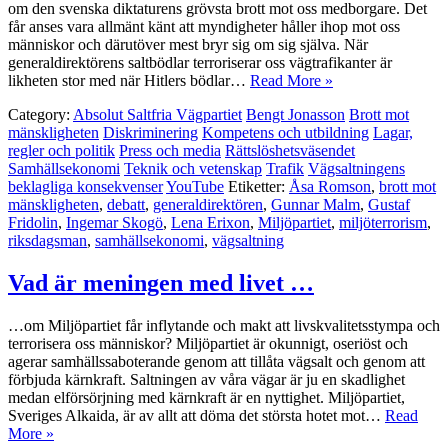
om den svenska diktaturens grövsta brott mot oss medborgare. Det
får anses vara allmänt känt att myndigheter håller ihop mot oss
människor och därutöver mest bryr sig om sig själva. När
generaldirektörens saltbödlar terroriserar oss vägtrafikanter är
likheten stor med när Hitlers bödlar…
Read More »
Category:
Absolut Saltfria Vägpartiet
Bengt Jonasson
Brott mot
mänskligheten
Diskriminering
Kompetens och utbildning
Lagar,
regler och politik
Press och media
Rättslöshetsväsendet
Samhällsekonomi
Teknik och vetenskap
Trafik
Vägsaltningens
beklagliga konsekvenser
YouTube
Etiketter:
Åsa Romson
,
brott mot
mänskligheten
,
debatt
,
generaldirektören
,
Gunnar Malm
,
Gustaf
Fridolin
,
Ingemar Skogö
,
Lena Erixon
,
Miljöpartiet
,
miljöterrorism
,
riksdagsman
,
samhällsekonomi
,
vägsaltning
Vad är meningen med livet …
…om Miljöpartiet får inflytande och makt att livskvalitetsstympa och
terrorisera oss människor? Miljöpartiet är okunnigt, oseriöst och
agerar samhällssaboterande genom att tillåta vägsalt och genom att
förbjuda kärnkraft. Saltningen av våra vägar är ju en skadlighet
medan elförsörjning med kärnkraft är en nyttighet. Miljöpartiet,
Sveriges Alkaida, är av allt att döma det största hotet mot…
Read
More »