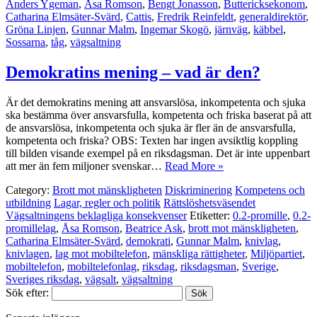
Anders Ygeman
,
Åsa Romson
,
Bengt Jonasson
,
Buttericksekonom
,
Catharina Elmsäter-Svärd
,
Cattis
,
Fredrik Reinfeldt
,
generaldirektör
,
Gröna Linjen
,
Gunnar Malm
,
Ingemar Skogö
,
järnväg
,
käbbel
,
Sossarna
,
tåg
,
vägsaltning
Demokratins mening – vad är den?
Är det demokratins mening att ansvarslösa, inkompetenta och sjuka
ska bestämma över ansvarsfulla, kompetenta och friska baserat på att
de ansvarslösa, inkompetenta och sjuka är fler än de ansvarsfulla,
kompetenta och friska? OBS: Texten har ingen avsiktlig koppling
till bilden visande exempel på en riksdagsman. Det är inte uppenbart
att mer än fem miljoner svenskar…
Read More »
Category:
Brott mot mänskligheten
Diskriminering
Kompetens och
utbildning
Lagar, regler och politik
Rättslöshetsväsendet
Vägsaltningens beklagliga konsekvenser
Etiketter:
0.2-promille
,
0.2-
promillelag
,
Åsa Romson
,
Beatrice Ask
,
brott mot mänskligheten
,
Catharina Elmsäter-Svärd
,
demokrati
,
Gunnar Malm
,
knivlag
,
knivlagen
,
lag mot mobiltelefon
,
mänskliga rättigheter
,
Miljöpartiet
,
mobiltelefon
,
mobiltelefonlag
,
riksdag
,
riksdagsman
,
Sverige
,
Sveriges riksdag
,
vägsalt
,
vägsaltning
Sök efter: