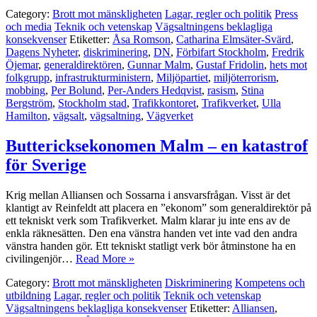
Category:
Brott mot mänskligheten
Lagar, regler och politik
Press
och media
Teknik och vetenskap
Vägsaltningens beklagliga
konsekvenser
Etiketter:
Åsa Romson
,
Catharina Elmsäter-Svärd
,
Dagens Nyheter
,
diskriminering
,
DN
,
Förbifart Stockholm
,
Fredrik
Öjemar
,
generaldirektören
,
Gunnar Malm
,
Gustaf Fridolin
,
hets mot
folkgrupp
,
infrastrukturministern
,
Miljöpartiet
,
miljöterrorism
,
mobbing
,
Per Bolund
,
Per-Anders Hedqvist
,
rasism
,
Stina
Bergström
,
Stockholm stad
,
Trafikkontoret
,
Trafikverket
,
Ulla
Hamilton
,
vägsalt
,
vägsaltning
,
Vägverket
Buttericksekonomen Malm – en katastrof
för Sverige
Krig mellan Alliansen och Sossarna i ansvarsfrågan. Visst är det
klantigt av Reinfeldt att placera en ”ekonom” som generaldirektör på
ett tekniskt verk som Trafikverket. Malm klarar ju inte ens av de
enkla räknesätten. Den ena vänstra handen vet inte vad den andra
vänstra handen gör. Ett tekniskt statligt verk bör åtminstone ha en
civilingenjör…
Read More »
Category:
Brott mot mänskligheten
Diskriminering
Kompetens och
utbildning
Lagar, regler och politik
Teknik och vetenskap
Vägsaltningens beklagliga konsekvenser
Etiketter:
Alliansen
,