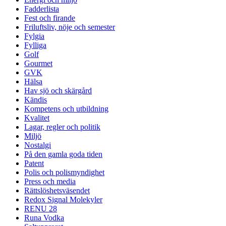
Fadderlista
Fest och firande
Friluftsliv, nöje och semester
Fylgia
Fylliga
Golf
Gourmet
GVK
Hälsa
Hav sjö och skärgård
Kändis
Kompetens och utbildning
Kvalitet
Lagar, regler och politik
Miljö
Nostalgi
På den gamla goda tiden
Patent
Polis och polismyndighet
Press och media
Rättslöshetsväsendet
Redox Signal Molekyler
RENU 28
Runa Vodka