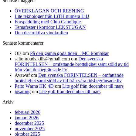
Senaste inläggen
ÖVERKLAGAN OCH RESNING
Lite teknologer från LiTH numera LiU
Forspaddling med Club Canotique
Temafester i korridor LEKSTUGAN
Den destruktiva vindkraften
Senaste kommentarer
Ola
om
På den gamla goda tiden – MC-kompisar
saltonroads.kills@gmail.com
om
Den svenska
FÖRINTELSEN – omfattande brottslighet samt stöld av tid
från våra tidsbegränsade liv
Avawaf
om
Den svenska FÖRINTELSEN – omfattande
brottslighet samt stöld av tid från våra tidsbegränsade liv
Paito Warna HK 4D
om
Lite golf från december till mars
jpsarang
om
Lite golf från december till mars
Arkiv
februari 2026
januari 2026
december 2025
november 2025
oktober 2025