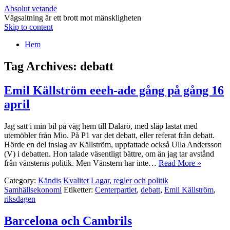
Absolut vetande
Vägsaltning är ett brott mot mänskligheten
Skip to content
Hem
Tag Archives:
debatt
Emil Källström eeeh-ade gång på gång 16
april
Jag satt i min bil på väg hem till Dalarö, med släp lastat med
utemöbler från Mio. På P1 var det debatt, eller referat från debatt.
Hörde en del inslag av Källström, uppfattade också Ulla Andersson
(V) i debatten. Hon talade väsentligt bättre, om än jag tar avstånd
från vänsterns politik. Men Vänstern har inte…
Read More »
Category:
Kändis
Kvalitet
Lagar, regler och politik
Samhällsekonomi
Etiketter:
Centerpartiet
,
debatt
,
Emil Källström
,
riksdagen
Barcelona och Cambrils