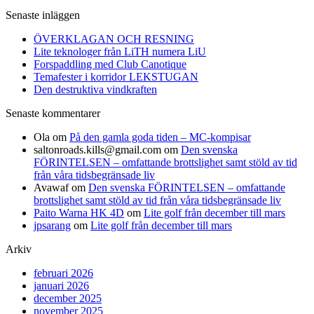
Senaste inläggen
ÖVERKLAGAN OCH RESNING
Lite teknologer från LiTH numera LiU
Forspaddling med Club Canotique
Temafester i korridor LEKSTUGAN
Den destruktiva vindkraften
Senaste kommentarer
Ola
om
På den gamla goda tiden – MC-kompisar
saltonroads.kills@gmail.com
om
Den svenska
FÖRINTELSEN – omfattande brottslighet samt stöld av tid
från våra tidsbegränsade liv
Avawaf
om
Den svenska FÖRINTELSEN – omfattande
brottslighet samt stöld av tid från våra tidsbegränsade liv
Paito Warna HK 4D
om
Lite golf från december till mars
jpsarang
om
Lite golf från december till mars
Arkiv
februari 2026
januari 2026
december 2025
november 2025