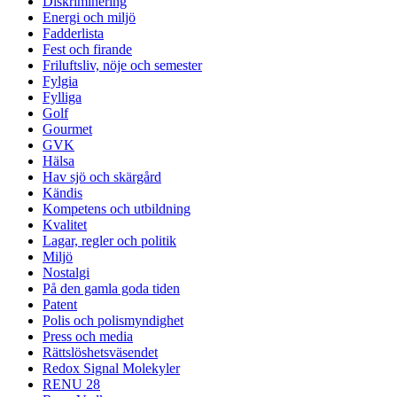
Diskriminering
Energi och miljö
Fadderlista
Fest och firande
Friluftsliv, nöje och semester
Fylgia
Fylliga
Golf
Gourmet
GVK
Hälsa
Hav sjö och skärgård
Kändis
Kompetens och utbildning
Kvalitet
Lagar, regler och politik
Miljö
Nostalgi
På den gamla goda tiden
Patent
Polis och polismyndighet
Press och media
Rättslöshetsväsendet
Redox Signal Molekyler
RENU 28