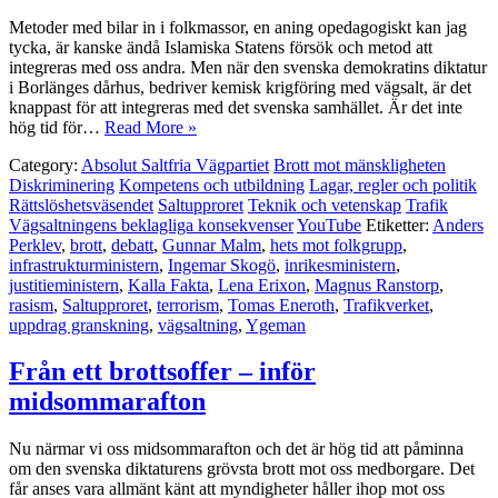
Metoder med bilar in i folkmassor, en aning opedagogiskt kan jag
tycka, är kanske ändå Islamiska Statens försök och metod att
integreras med oss andra. Men när den svenska demokratins diktatur
i Borlänges dårhus, bedriver kemisk krigföring med vägsalt, är det
knappast för att integreras med det svenska samhället. Är det inte
hög tid för…
Read More »
Category:
Absolut Saltfria Vägpartiet
Brott mot mänskligheten
Diskriminering
Kompetens och utbildning
Lagar, regler och politik
Rättslöshetsväsendet
Saltupproret
Teknik och vetenskap
Trafik
Vägsaltningens beklagliga konsekvenser
YouTube
Etiketter:
Anders
Perklev
,
brott
,
debatt
,
Gunnar Malm
,
hets mot folkgrupp
,
infrastrukturministern
,
Ingemar Skogö
,
inrikesministern
,
justitieministern
,
Kalla Fakta
,
Lena Erixon
,
Magnus Ranstorp
,
rasism
,
Saltupproret
,
terrorism
,
Tomas Eneroth
,
Trafikverket
,
uppdrag granskning
,
vägsaltning
,
Ygeman
Från ett brottsoffer – inför
midsommarafton
Nu närmar vi oss midsommarafton och det är hög tid att påminna
om den svenska diktaturens grövsta brott mot oss medborgare. Det
får anses vara allmänt känt att myndigheter håller ihop mot oss