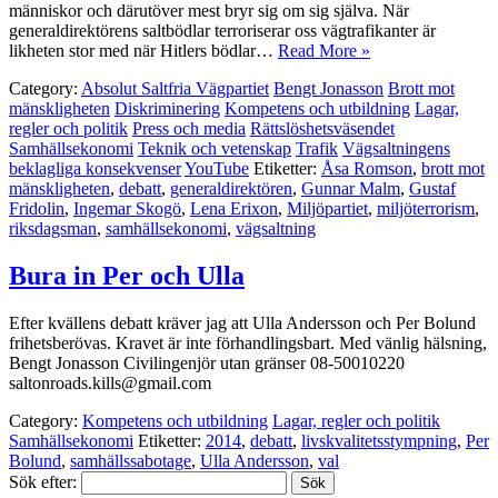
människor och därutöver mest bryr sig om sig själva. När
generaldirektörens saltbödlar terroriserar oss vägtrafikanter är
likheten stor med när Hitlers bödlar…
Read More »
Category:
Absolut Saltfria Vägpartiet
Bengt Jonasson
Brott mot
mänskligheten
Diskriminering
Kompetens och utbildning
Lagar,
regler och politik
Press och media
Rättslöshetsväsendet
Samhällsekonomi
Teknik och vetenskap
Trafik
Vägsaltningens
beklagliga konsekvenser
YouTube
Etiketter:
Åsa Romson
,
brott mot
mänskligheten
,
debatt
,
generaldirektören
,
Gunnar Malm
,
Gustaf
Fridolin
,
Ingemar Skogö
,
Lena Erixon
,
Miljöpartiet
,
miljöterrorism
,
riksdagsman
,
samhällsekonomi
,
vägsaltning
Bura in Per och Ulla
Efter kvällens debatt kräver jag att Ulla Andersson och Per Bolund
frihetsberövas. Kravet är inte förhandlingsbart. Med vänlig hälsning,
Bengt Jonasson Civilingenjör utan gränser 08-50010220
saltonroads.kills@gmail.com
Category:
Kompetens och utbildning
Lagar, regler och politik
Samhällsekonomi
Etiketter:
2014
,
debatt
,
livskvalitetsstympning
,
Per
Bolund
,
samhällssabotage
,
Ulla Andersson
,
val
Sök efter: