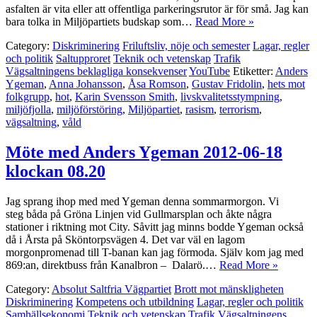
asfalten är vita eller att offentliga parkeringsrutor är för små. Jag kan
bara tolka in Miljöpartiets budskap som…
Read More »
Category:
Diskriminering
Friluftsliv, nöje och semester
Lagar, regler
och politik
Saltupproret
Teknik och vetenskap
Trafik
Vägsaltningens beklagliga konsekvenser
YouTube
Etiketter:
Anders
Ygeman
,
Anna Johansson
,
Åsa Romson
,
Gustav Fridolin
,
hets mot
folkgrupp
,
hot
,
Karin Svensson Smith
,
livskvalitetsstympning
,
miljöfjolla
,
miljöförstöring
,
Miljöpartiet
,
rasism
,
terrorism
,
vägsaltning
,
våld
Möte med Anders Ygeman 2012-06-18
klockan 08.20
Jag sprang ihop med med Ygeman denna sommarmorgon. Vi
steg båda på Gröna Linjen vid Gullmarsplan och åkte några
stationer i riktning mot City. Såvitt jag minns bodde Ygeman också
då i Årsta på Sköntorpsvägen 4. Det var väl en lagom
morgonpromenad till T-banan kan jag förmoda. Själv kom jag med
869:an, direktbuss från Kanalbron – Dalarö.…
Read More »
Category:
Absolut Saltfria Vägpartiet
Brott mot mänskligheten
Diskriminering
Kompetens och utbildning
Lagar, regler och politik
Samhällsekonomi
Teknik och vetenskap
Trafik
Vägsaltningens