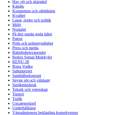
Hav sjö och skärgård
Kändis
Kompetens och utbildning
Kvalitet
Lagar, regler och politik
Miljö
Nostalgi
På den gamla goda tiden
Patent
Polis och polismyndighet
Press och media
Rättslöshetsväsendet
Redox Signal Molekyler
RENU 28
Runa Vodka
Saltupproret
Samhällsekonomi
Snygg söt och välskapt
Språkmissbruk
Teknik och vetenskap
Tiggeri
Trafik
Uncategorized
Underhållning
Vägsaltningens beklagliga konsekvenser