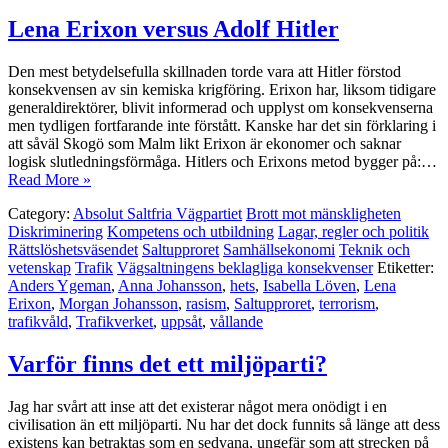
Lena Erixon versus Adolf Hitler
Den mest betydelsefulla skillnaden torde vara att Hitler förstod
konsekvensen av sin kemiska krigföring. Erixon har, liksom tidigare
generaldirektörer, blivit informerad och upplyst om konsekvenserna
men tydligen fortfarande inte förstått. Kanske har det sin förklaring i
att såväl Skogö som Malm likt Erixon är ekonomer och saknar
logisk slutledningsförmåga. Hitlers och Erixons metod bygger på:…
Read More »
Category:
Absolut Saltfria Vägpartiet
Brott mot mänskligheten
Diskriminering
Kompetens och utbildning
Lagar, regler och politik
Rättslöshetsväsendet
Saltupproret
Samhällsekonomi
Teknik och
vetenskap
Trafik
Vägsaltningens beklagliga konsekvenser
Etiketter:
Anders Ygeman
,
Anna Johansson
,
hets
,
Isabella Löven
,
Lena
Erixon
,
Morgan Johansson
,
rasism
,
Saltupproret
,
terrorism
,
trafikvåld
,
Trafikverket
,
uppsåt
,
vållande
Varför finns det ett miljöparti?
Jag har svårt att inse att det existerar något mera onödigt i en
civilisation än ett miljöparti. Nu har det dock funnits så länge att dess
existens kan betraktas som en sedvana, ungefär som att strecken på