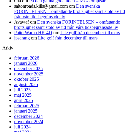
Ola
om
På den gamla goda tiden – MC-kompisar
saltonroads.kills@gmail.com
om
Den svenska
FÖRINTELSEN – omfattande brottslighet samt stöld av tid
från våra tidsbegränsade liv
Avawaf
om
Den svenska FÖRINTELSEN – omfattande
brottslighet samt stöld av tid från våra tidsbegränsade liv
Paito Warna HK 4D
om
Lite golf från december till mars
jpsarang
om
Lite golf från december till mars
Arkiv
februari 2026
januari 2026
december 2025
november 2025
oktober 2025
augusti 2025
juli 2025
maj 2025
april 2025
februari 2025
januari 2025
december 2024
november 2024
juli 2024