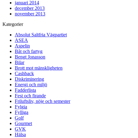
januari 2014
december 2013
november 2013
Kategorier
Absolut Saltfria Vägpartiet
ASEA
Aspelin
Båt och fartyg
Bengt Jonasson
Bilar
Brott mot mänskligheten
Cashback
Diskriminering
Energi och miljö
Fadderlista
Fest och firande
Friluftsliv, nöje och semester
Fylgia
Fylliga
Golf
Gourmet
GVK
Hälsa