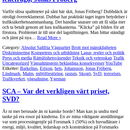
Varför slösa spaltmeter på sånt här skit, Jonas Fröberg? Dubbdäck är
otroligt överreklamerat. Dubbar har praktiskt taget ingen betydelser i
trafiksäkerhetssammanhang. Det handlar snarare om att få sälja mer
och ta betalt genom att lura trafikanterna. ”Klicka” på bilden för att
förstora. Problemet är till stor del lagstiftningen. Man hittar ständigt
och jämt på nya…
Read More »
Category:
Absolut Saltfria Vägpartiet
Brott mot mänskligheten
Diskriminering
Kompetens och utbildning
Lagar, regler och politik
Press och media
Rättslöshetsväsendet
Teknik och vetenskap
Trafik
Uncategorized
Vägsaltningens beklagliga konsekvenser
YouTube
Etiketter:
Barkelius
,
Erixon
,
hets
,
Johansson
,
Jonas Fröberg
,
Lindmark
,
Malm
,
miljöförstöring
,
rasism
,
Skogö
,
SvD
,
terrorism
,
Trafikverket
,
vägsaltning
,
Ygeman
SCA – Var det verkligen värt priset,
SVD?
Är ni mer berusade än ni kanske borde? Man kan ju undra med
tanke på era rosor på kinderna. En av mina viktigaste anställningar
var som processingenjör på Forsmark 1 (50%) och huvudlärare i
energi, miljö, kvalitet, ledarskap och konstruktion på Forsmarks