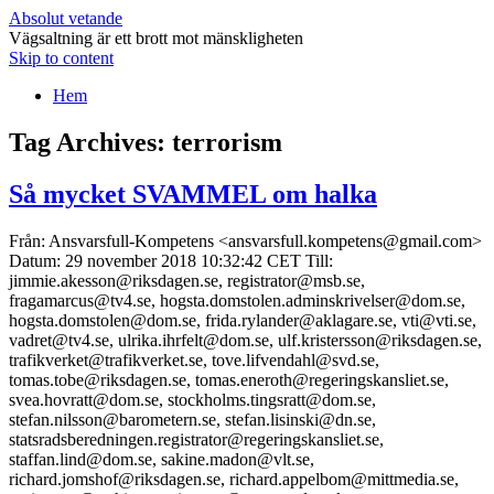
Absolut vetande
Vägsaltning är ett brott mot mänskligheten
Skip to content
Hem
Tag Archives:
terrorism
Så mycket SVAMMEL om halka
Från: Ansvarsfull-Kompetens <ansvarsfull.kompetens@gmail.com>
Datum: 29 november 2018 10:32:42 CET Till:
jimmie.akesson@riksdagen.se, registrator@msb.se,
fragamarcus@tv4.se, hogsta.domstolen.adminskrivelser@dom.se,
hogsta.domstolen@dom.se, frida.rylander@aklagare.se, vti@vti.se,
vadret@tv4.se, ulrika.ihrfelt@dom.se, ulf.kristersson@riksdagen.se,
trafikverket@trafikverket.se, tove.lifvendahl@svd.se,
tomas.tobe@riksdagen.se, tomas.eneroth@regeringskansliet.se,
svea.hovratt@dom.se, stockholms.tingsratt@dom.se,
stefan.nilsson@barometern.se, stefan.lisinski@dn.se,
statsradsberedningen.registrator@regeringskansliet.se,
staffan.lind@dom.se, sakine.madon@vlt.se,
richard.jomshof@riksdagen.se, richard.appelbom@mittmedia.se,