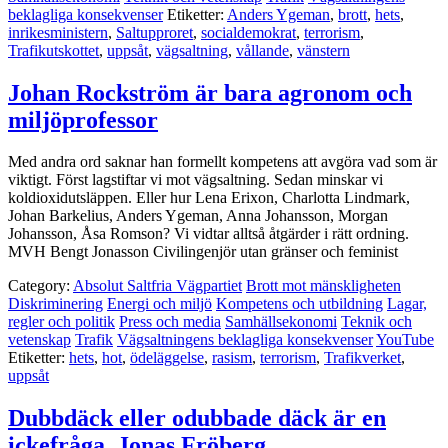
beklagliga konsekvenser
Etiketter:
Anders Ygeman
,
brott
,
hets
,
inrikesministern
,
Saltupproret
,
socialdemokrat
,
terrorism
,
Trafikutskottet
,
uppsåt
,
vägsaltning
,
vållande
,
vänstern
Johan Rockström är bara agronom och
miljöprofessor
Med andra ord saknar han formellt kompetens att avgöra vad som är
viktigt. Först lagstiftar vi mot vägsaltning. Sedan minskar vi
koldioxidutsläppen. Eller hur Lena Erixon, Charlotta Lindmark,
Johan Barkelius, Anders Ygeman, Anna Johansson, Morgan
Johansson, Åsa Romson? Vi vidtar alltså åtgärder i rätt ordning.
MVH Bengt Jonasson Civilingenjör utan gränser och feminist
Category:
Absolut Saltfria Vägpartiet
Brott mot mänskligheten
Diskriminering
Energi och miljö
Kompetens och utbildning
Lagar,
regler och politik
Press och media
Samhällsekonomi
Teknik och
vetenskap
Trafik
Vägsaltningens beklagliga konsekvenser
YouTube
Etiketter:
hets
,
hot
,
ödeläggelse
,
rasism
,
terrorism
,
Trafikverket
,
uppsåt
Dubbdäck eller odubbade däck är en
ickefråga, Jonas Fröberg