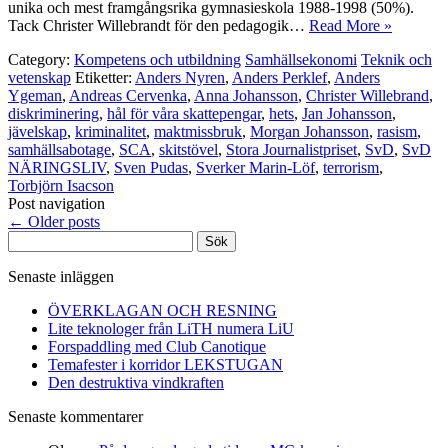
unika och mest framgångsrika gymnasieskola 1988-1998 (50%).
Tack Christer Willebrandt för den pedagogik…
Read More »
Category:
Kompetens och utbildning
Samhällsekonomi
Teknik och
vetenskap
Etiketter:
Anders Nyren
,
Anders Perklef
,
Anders
Ygeman
,
Andreas Cervenka
,
Anna Johansson
,
Christer Willebrand
,
diskriminering
,
hål för våra skattepengar
,
hets
,
Jan Johansson
,
jävelskap
,
kriminalitet
,
maktmissbruk
,
Morgan Johansson
,
rasism
,
samhällsabotage
,
SCA
,
skitstövel
,
Stora Journalistpriset
,
SvD
,
SvD
NÄRINGSLIV
,
Sven Pudas
,
Sverker Marin-Löf
,
terrorism
,
Torbjörn Isacson
Post navigation
←
Older posts
Sök
efter:
Senaste inläggen
ÖVERKLAGAN OCH RESNING
Lite teknologer från LiTH numera LiU
Forspaddling med Club Canotique
Temafester i korridor LEKSTUGAN
Den destruktiva vindkraften
Senaste kommentarer