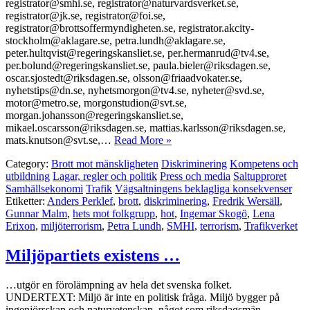
registrator@smhi.se, registrator@naturvardsverket.se,
registrator@jk.se, registrator@foi.se,
registrator@brottsoffermyndigheten.se, registrator.akcity-
stockholm@aklagare.se, petra.lundh@aklagare.se,
peter.hultqvist@regeringskansliet.se, per.hermanrud@tv4.se,
per.bolund@regeringskansliet.se, paula.bieler@riksdagen.se,
oscar.sjostedt@riksdagen.se, olsson@friaadvokater.se,
nyhetstips@dn.se, nyhetsmorgon@tv4.se, nyheter@svd.se,
motor@metro.se, morgonstudion@svt.se,
morgan.johansson@regeringskansliet.se,
mikael.oscarsson@riksdagen.se, mattias.karlsson@riksdagen.se,
mats.knutson@svt.se,…
Read More »
Category:
Brott mot mänskligheten
Diskriminering
Kompetens och
utbildning
Lagar, regler och politik
Press och media
Saltupproret
Samhällsekonomi
Trafik
Vägsaltningens beklagliga konsekvenser
Etiketter:
Anders Perklef
,
brott
,
diskriminering
,
Fredrik Wersäll
,
Gunnar Malm
,
hets mot folkgrupp
,
hot
,
Ingemar Skogö
,
Lena
Erixon
,
miljöterrorism
,
Petra Lundh
,
SMHI
,
terrorism
,
Trafikverket
Miljöpartiets existens …
…utgör en förolämpning av hela det svenska folket.
UNDERTEXT: Miljö är inte en politisk fråga. Miljö bygger på
ingenjörsskap och naturvetenskap, något som riksdagsmän,