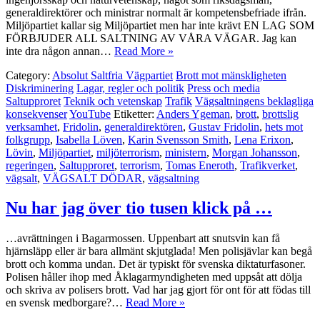
generaldirektörer och ministrar normalt är kompetensbefriade ifrån.
Miljöpartiet kallar sig Miljöpartiet men har inte krävt EN LAG SOM
FÖRBJUDER ALL SALTNING AV VÅRA VÄGAR. Jag kan
inte dra någon annan…
Read More »
Category:
Absolut Saltfria Vägpartiet
Brott mot mänskligheten
Diskriminering
Lagar, regler och politik
Press och media
Saltupproret
Teknik och vetenskap
Trafik
Vägsaltningens beklagliga
konsekvenser
YouTube
Etiketter:
Anders Ygeman
,
brott
,
brottslig
verksamhet
,
Fridolin
,
generaldirektören
,
Gustav Fridolin
,
hets mot
folkgrupp
,
Isabella Löven
,
Karin Svensson Smith
,
Lena Erixon
,
Lövin
,
Miljöpartiet
,
miljöterrorism
,
ministern
,
Morgan Johansson
,
regeringen
,
Saltupproret
,
terrorism
,
Tomas Eneroth
,
Trafikverket
,
vägsalt
,
VÄGSALT DÖDAR
,
vägsaltning
Nu har jag över tio tusen klick på …
…avrättningen i Bagarmossen. Uppenbart att snutsvin kan få
hjärnsläpp eller är bara allmänt skjutglada! Men polisjävlar kan begå
brott och komma undan. Det är typiskt för svenska diktaturfasoner.
Polisen håller ihop med Åklagarmyndigheten med uppsåt att dölja
och skriva av polisers brott. Vad har jag gjort för ont för att födas till
en svensk medborgare?…
Read More »