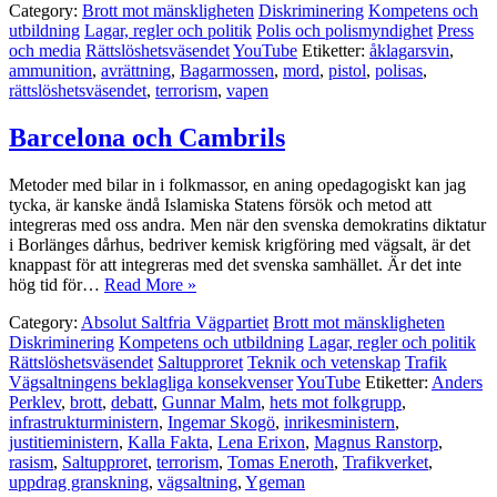
Category:
Brott mot mänskligheten
Diskriminering
Kompetens och
utbildning
Lagar, regler och politik
Polis och polismyndighet
Press
och media
Rättslöshetsväsendet
YouTube
Etiketter:
åklagarsvin
,
ammunition
,
avrättning
,
Bagarmossen
,
mord
,
pistol
,
polisas
,
rättslöshetsväsendet
,
terrorism
,
vapen
Barcelona och Cambrils
Metoder med bilar in i folkmassor, en aning opedagogiskt kan jag
tycka, är kanske ändå Islamiska Statens försök och metod att
integreras med oss andra. Men när den svenska demokratins diktatur
i Borlänges dårhus, bedriver kemisk krigföring med vägsalt, är det
knappast för att integreras med det svenska samhället. Är det inte
hög tid för…
Read More »
Category:
Absolut Saltfria Vägpartiet
Brott mot mänskligheten
Diskriminering
Kompetens och utbildning
Lagar, regler och politik
Rättslöshetsväsendet
Saltupproret
Teknik och vetenskap
Trafik
Vägsaltningens beklagliga konsekvenser
YouTube
Etiketter:
Anders
Perklev
,
brott
,
debatt
,
Gunnar Malm
,
hets mot folkgrupp
,
infrastrukturministern
,
Ingemar Skogö
,
inrikesministern
,
justitieministern
,
Kalla Fakta
,
Lena Erixon
,
Magnus Ranstorp
,
rasism
,
Saltupproret
,
terrorism
,
Tomas Eneroth
,
Trafikverket
,
uppdrag granskning
,
vägsaltning
,
Ygeman