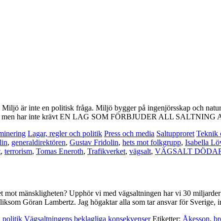
ö är inte en politisk fråga. Miljö bygger på ingenjörsskap och natur
Miljöpartiet men har inte krävt EN LAG SOM FÖRBJUDER ALL SALTNI
minering
Lagar, regler och politik
Press och media
Saltupproret
Teknik 
lin
,
generaldirektören
,
Gustav Fridolin
,
hets mot folkgrupp
,
Isabella L
t
,
terrorism
,
Tomas Eneroth
,
Trafikverket
,
vägsalt
,
VÄGSALT DÖDA
tet mot mänskligheten? Upphör vi med vägsaltningen har vi 30 miljarder p
e liksom Göran Lambertz. Jag högaktar alla som tar ansvar för Sverige,
 politik
Vägsaltningens beklagliga konsekvenser
Etiketter:
Åkesson
,
br