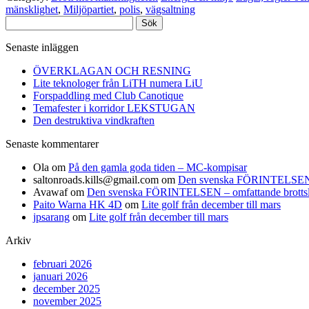
mänsklighet
,
Miljöpartiet
,
polis
,
vägsaltning
Sök
efter:
Senaste inläggen
ÖVERKLAGAN OCH RESNING
Lite teknologer från LiTH numera LiU
Forspaddling med Club Canotique
Temafester i korridor LEKSTUGAN
Den destruktiva vindkraften
Senaste kommentarer
Ola
om
På den gamla goda tiden – MC-kompisar
saltonroads.kills@gmail.com
om
Den svenska FÖRINTELSEN – om
Avawaf
om
Den svenska FÖRINTELSEN – omfattande brottslighe
Paito Warna HK 4D
om
Lite golf från december till mars
jpsarang
om
Lite golf från december till mars
Arkiv
februari 2026
januari 2026
december 2025
november 2025