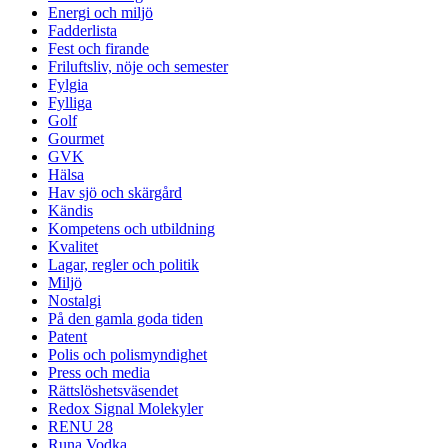
Energi och miljö
Fadderlista
Fest och firande
Friluftsliv, nöje och semester
Fylgia
Fylliga
Golf
Gourmet
GVK
Hälsa
Hav sjö och skärgård
Kändis
Kompetens och utbildning
Kvalitet
Lagar, regler och politik
Miljö
Nostalgi
På den gamla goda tiden
Patent
Polis och polismyndighet
Press och media
Rättslöshetsväsendet
Redox Signal Molekyler
RENU 28
Runa Vodka