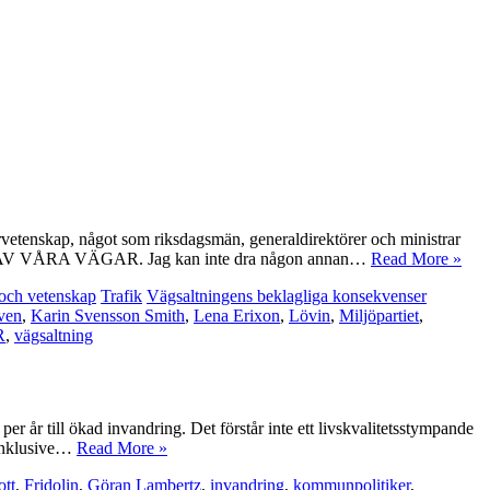
vetenskap, något som riksdagsmän, generaldirektörer och ministrar
NG AV VÅRA VÄGAR. Jag kan inte dra någon annan…
Read More »
och vetenskap
Trafik
Vägsaltningens beklagliga konsekvenser
öven
,
Karin Svensson Smith
,
Lena Erixon
,
Lövin
,
Miljöpartiet
,
R
,
vägsaltning
er år till ökad invandring. Det förstår inte ett livskvalitetsstympande
 inklusive…
Read More »
ott
,
Fridolin
,
Göran Lambertz
,
invandring
,
kommunpolitiker
,