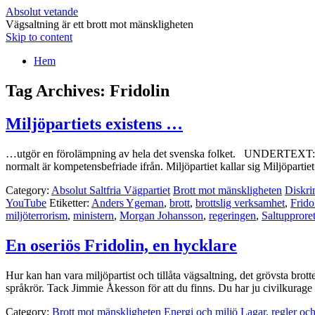
Absolut vetande
Vägsaltning är ett brott mot mänskligheten
Skip to content
Hem
Tag Archives:
Fridolin
Miljöpartiets existens …
…utgör en förolämpning av hela det svenska folket. UNDERTEXT: Milj
normalt är kompetensbefriade ifrån. Miljöpartiet kallar sig 
Category:
Absolut Saltfria Vägpartiet
Brott mot mänskligheten
Diskri
YouTube
Etiketter:
Anders Ygeman
,
brott
,
brottslig verksamhet
,
Frido
miljöterrorism
,
ministern
,
Morgan Johansson
,
regeringen
,
Saltupprore
En oseriös Fridolin, en hycklare
Hur kan han vara miljöpartist och tillåta vägsaltning, det grövsta brot
språkrör. Tack Jimmie Åkesson för att du finns. Du har ju civilkurag
Category:
Brott mot mänskligheten
Energi och miljö
Lagar, regler och