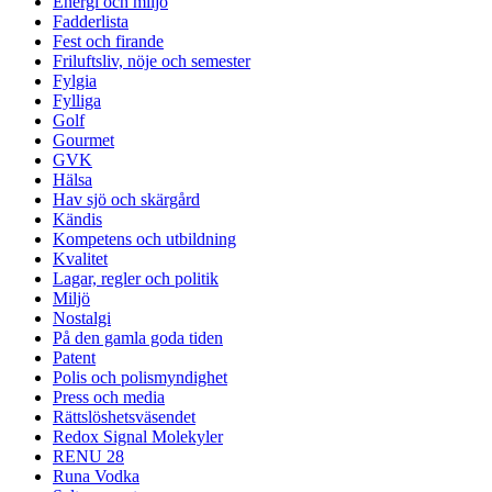
Energi och miljö
Fadderlista
Fest och firande
Friluftsliv, nöje och semester
Fylgia
Fylliga
Golf
Gourmet
GVK
Hälsa
Hav sjö och skärgård
Kändis
Kompetens och utbildning
Kvalitet
Lagar, regler och politik
Miljö
Nostalgi
På den gamla goda tiden
Patent
Polis och polismyndighet
Press och media
Rättslöshetsväsendet
Redox Signal Molekyler
RENU 28
Runa Vodka