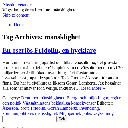
Absolut vetande
Vägsaltning är ett brott mot mänskligheten
Skip to content
Hem
Tag Archives:
mänsklighet
En oseriös Fridolin, en hycklare
Hur kan han vara miljöpartist och tillåta vägsaltning, det grövsta
brottet mot mänskligheten? Upphör vi med vägsaltningen har vi 30
miljarder per år till ökad invandring. Det förstår inte ett
livskvalitetsstympande språkrör. Tack Jimmie Åkesson för att du
finns. Du har ju civilkurage liksom Göran Lambertz. Jag högaktar
alla som tar ansvar för Sverige, inklusive…
Read More »
Category:
Brott mot mänskligheten
Energi och miljö
Lagar, regler
och politik
Vägsaltningens beklagliga konsekvenser
Etiketter:
Åkesson
,
brott
,
Fridolin
,
Göran Lambertz
,
invandring
,
kommunpolitiker
,
mänsklighet
,
Miljöpartiet
,
polis
,
vägsaltning
Sök
efter: