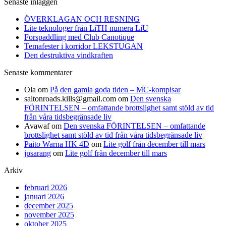
Senaste inläggen
ÖVERKLAGAN OCH RESNING
Lite teknologer från LiTH numera LiU
Forspaddling med Club Canotique
Temafester i korridor LEKSTUGAN
Den destruktiva vindkraften
Senaste kommentarer
Ola
om
På den gamla goda tiden – MC-kompisar
saltonroads.kills@gmail.com
om
Den svenska
FÖRINTELSEN – omfattande brottslighet samt stöld av tid
från våra tidsbegränsade liv
Avawaf
om
Den svenska FÖRINTELSEN – omfattande
brottslighet samt stöld av tid från våra tidsbegränsade liv
Paito Warna HK 4D
om
Lite golf från december till mars
jpsarang
om
Lite golf från december till mars
Arkiv
februari 2026
januari 2026
december 2025
november 2025
oktober 2025