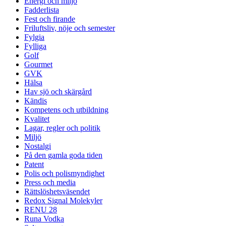
Energi och miljö
Fadderlista
Fest och firande
Friluftsliv, nöje och semester
Fylgia
Fylliga
Golf
Gourmet
GVK
Hälsa
Hav sjö och skärgård
Kändis
Kompetens och utbildning
Kvalitet
Lagar, regler och politik
Miljö
Nostalgi
På den gamla goda tiden
Patent
Polis och polismyndighet
Press och media
Rättslöshetsväsendet
Redox Signal Molekyler
RENU 28
Runa Vodka