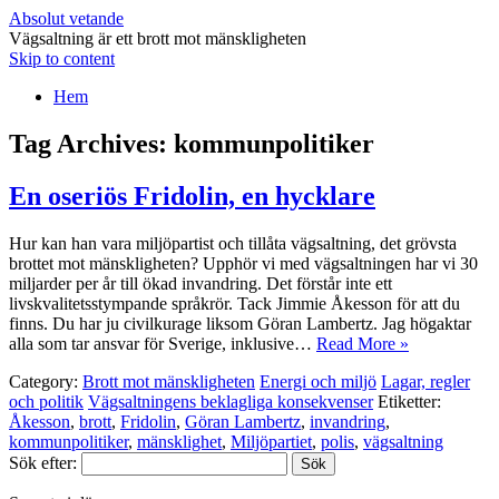
Absolut vetande
Vägsaltning är ett brott mot mänskligheten
Skip to content
Hem
Tag Archives:
kommunpolitiker
En oseriös Fridolin, en hycklare
Hur kan han vara miljöpartist och tillåta vägsaltning, det grövsta
brottet mot mänskligheten? Upphör vi med vägsaltningen har vi 30
miljarder per år till ökad invandring. Det förstår inte ett
livskvalitetsstympande språkrör. Tack Jimmie Åkesson för att du
finns. Du har ju civilkurage liksom Göran Lambertz. Jag högaktar
alla som tar ansvar för Sverige, inklusive…
Read More »
Category:
Brott mot mänskligheten
Energi och miljö
Lagar, regler
och politik
Vägsaltningens beklagliga konsekvenser
Etiketter:
Åkesson
,
brott
,
Fridolin
,
Göran Lambertz
,
invandring
,
kommunpolitiker
,
mänsklighet
,
Miljöpartiet
,
polis
,
vägsaltning
Sök efter: