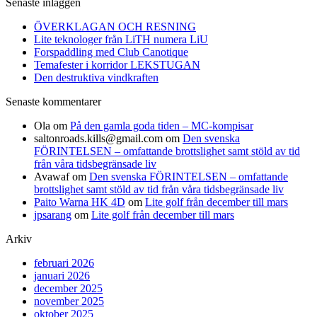
Senaste inläggen
ÖVERKLAGAN OCH RESNING
Lite teknologer från LiTH numera LiU
Forspaddling med Club Canotique
Temafester i korridor LEKSTUGAN
Den destruktiva vindkraften
Senaste kommentarer
Ola
om
På den gamla goda tiden – MC-kompisar
saltonroads.kills@gmail.com
om
Den svenska
FÖRINTELSEN – omfattande brottslighet samt stöld av tid
från våra tidsbegränsade liv
Avawaf
om
Den svenska FÖRINTELSEN – omfattande
brottslighet samt stöld av tid från våra tidsbegränsade liv
Paito Warna HK 4D
om
Lite golf från december till mars
jpsarang
om
Lite golf från december till mars
Arkiv
februari 2026
januari 2026
december 2025
november 2025
oktober 2025