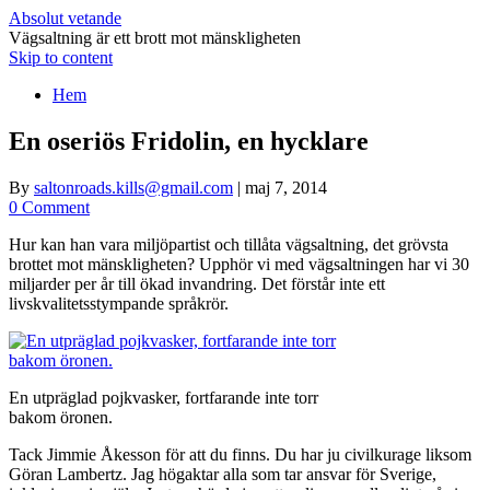
Absolut vetande
Vägsaltning är ett brott mot mänskligheten
Skip to content
Hem
En oseriös Fridolin, en hycklare
By
saltonroads.kills@gmail.com
|
maj 7, 2014
0 Comment
Hur kan han vara miljöpartist och tillåta vägsaltning, det grövsta
brottet mot mänskligheten? Upphör vi med vägsaltningen har vi 30
miljarder per år till ökad invandring. Det förstår inte ett
livskvalitetsstympande språkrör.
En utpräglad pojkvasker, fortfarande inte torr
bakom öronen.
Tack Jimmie Åkesson för att du finns. Du har ju civilkurage liksom
Göran Lambertz. Jag högaktar alla som tar ansvar för Sverige,