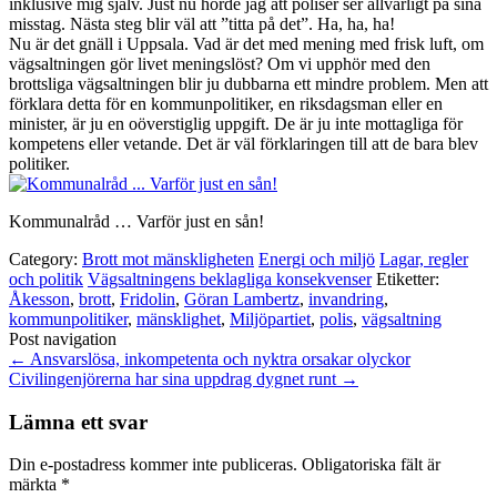
inklusive mig själv. Just nu hörde jag att poliser ser allvarligt på sina
misstag. Nästa steg blir väl att ”titta på det”. Ha, ha, ha!
Nu är det gnäll i Uppsala. Vad är det med mening med frisk luft, om
vägsaltningen gör livet meningslöst? Om vi upphör med den
brottsliga vägsaltningen blir ju dubbarna ett mindre problem. Men att
förklara detta för en kommunpolitiker, en riksdagsman eller en
minister, är ju en oöverstiglig uppgift. De är ju inte mottagliga för
kompetens eller vetande. Det är väl förklaringen till att de bara blev
politiker.
Kommunalråd … Varför just en sån!
Category:
Brott mot mänskligheten
Energi och miljö
Lagar, regler
och politik
Vägsaltningens beklagliga konsekvenser
Etiketter:
Åkesson
,
brott
,
Fridolin
,
Göran Lambertz
,
invandring
,
kommunpolitiker
,
mänsklighet
,
Miljöpartiet
,
polis
,
vägsaltning
Post navigation
←
Ansvarslösa, inkompetenta och nyktra orsakar olyckor
Civilingenjörerna har sina uppdrag dygnet runt
→
Lämna ett svar
Din e-postadress kommer inte publiceras.
Obligatoriska fält är
märkta
*