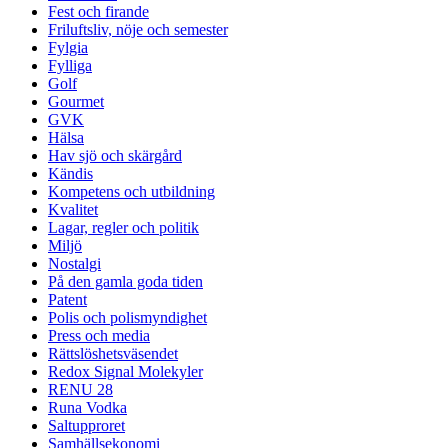
Fest och firande
Friluftsliv, nöje och semester
Fylgia
Fylliga
Golf
Gourmet
GVK
Hälsa
Hav sjö och skärgård
Kändis
Kompetens och utbildning
Kvalitet
Lagar, regler och politik
Miljö
Nostalgi
På den gamla goda tiden
Patent
Polis och polismyndighet
Press och media
Rättslöshetsväsendet
Redox Signal Molekyler
RENU 28
Runa Vodka
Saltupproret
Samhällsekonomi