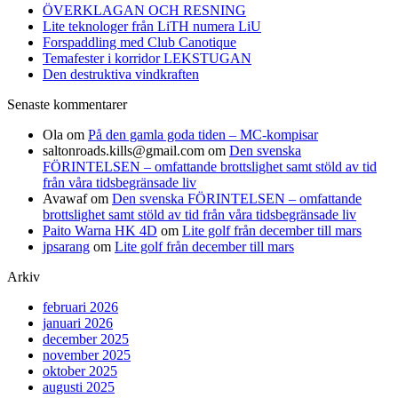
ÖVERKLAGAN OCH RESNING
Lite teknologer från LiTH numera LiU
Forspaddling med Club Canotique
Temafester i korridor LEKSTUGAN
Den destruktiva vindkraften
Senaste kommentarer
Ola
om
På den gamla goda tiden – MC-kompisar
saltonroads.kills@gmail.com
om
Den svenska
FÖRINTELSEN – omfattande brottslighet samt stöld av tid
från våra tidsbegränsade liv
Avawaf
om
Den svenska FÖRINTELSEN – omfattande
brottslighet samt stöld av tid från våra tidsbegränsade liv
Paito Warna HK 4D
om
Lite golf från december till mars
jpsarang
om
Lite golf från december till mars
Arkiv
februari 2026
januari 2026
december 2025
november 2025
oktober 2025
augusti 2025