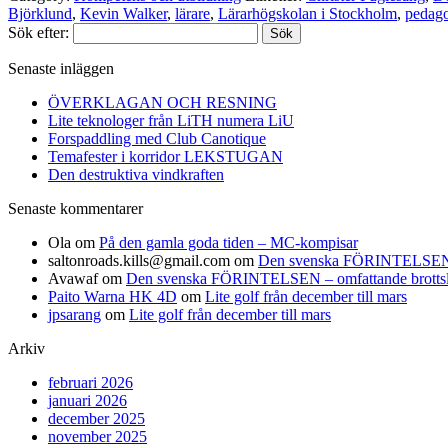
Björklund
,
Kevin Walker
,
lärare
,
Lärarhögskolan i Stockholm
,
pedag
Sök efter:
Senaste inläggen
ÖVERKLAGAN OCH RESNING
Lite teknologer från LiTH numera LiU
Forspaddling med Club Canotique
Temafester i korridor LEKSTUGAN
Den destruktiva vindkraften
Senaste kommentarer
Ola
om
På den gamla goda tiden – MC-kompisar
saltonroads.kills@gmail.com
om
Den svenska FÖRINTELSEN – om
Avawaf
om
Den svenska FÖRINTELSEN – omfattande brottslighe
Paito Warna HK 4D
om
Lite golf från december till mars
jpsarang
om
Lite golf från december till mars
Arkiv
februari 2026
januari 2026
december 2025
november 2025