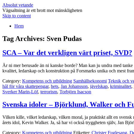
Absolut vetande
Vägsaltning är ett brott mot mänskligheten
Skip to content
Hem
Tag Archives:
Sven Pudas
SCA – Var det verkligen värt priset, SVD?
Är ni mer berusade än ni kanske borde? Man kan ju undra med tanke på
kvalitet, ledarskap och konstruktion på Forsmarks unika och mest 
Category:
Kompetens och utbildning
Samhällsekonomi
Teknik och v
hål för våra skattepengar
,
hets
,
Jan Johansson
,
jävelskap
,
kriminalitet
,
Sverker Marin-Löf
,
terrorism
,
Torbjörn Isacson
Svenska idoler – Björklund, Walker och F
Vilken kille, vilket ledarskap, vilken moral, ja praktiskt allt en sv
årets idol, Kevin Walker. Ja, så har vi också tryggheten själv, Jan B
Category:
Kompetens och utbildning
Etiketter:
Christer Fuglesang
,
De