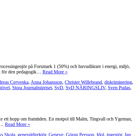
rocessingenjör på Forsmark 1 (50%) och huvudlärare i energi, miljö,
dt för den pedagogik…
Read More »
reas Cervenka
,
Anna Johansson
,
Christer Willebrand
,
diskriminering
,
stövel
,
Stora Journalistpriset
,
SvD
,
SvD NÄRINGSLIV
,
Sven Pudas
,
nske ett hopp om framtiden. En motpol till Malm, Tingvall och Ygeman,
gt…
Read More »
ks Skola
,
generaldirektör
,
Geneve
,
Göran Persson
,
Idol
,
ingenjör
,
Jan