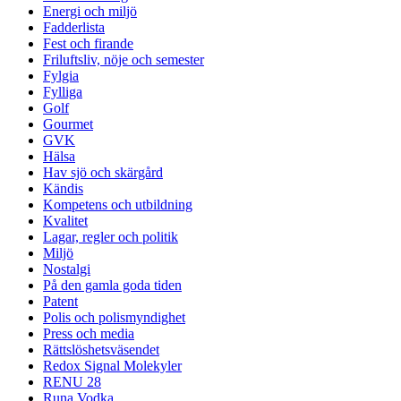
Energi och miljö
Fadderlista
Fest och firande
Friluftsliv, nöje och semester
Fylgia
Fylliga
Golf
Gourmet
GVK
Hälsa
Hav sjö och skärgård
Kändis
Kompetens och utbildning
Kvalitet
Lagar, regler och politik
Miljö
Nostalgi
På den gamla goda tiden
Patent
Polis och polismyndighet
Press och media
Rättslöshetsväsendet
Redox Signal Molekyler
RENU 28
Runa Vodka