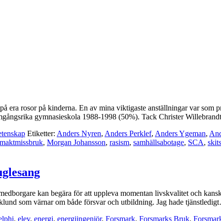
 era rosor på kinderna. En av mina viktigaste anställningar var som p
framgångsrika gymnasieskola 1988-1998 (50%). Tack Christer Willebran
etenskap
Etiketter:
Anders Nyren
,
Anders Perklef
,
Anders Ygeman
,
And
maktmissbruk
,
Morgan Johansson
,
rasism
,
samhällsabotage
,
SCA
,
skit
uglesang
ensk medborgare kan begära för att uppleva momentan livskvalitet och ka
jörklund som värnar om både försvar och utbildning. Jag hade tjänstledi
lphi
,
elev
,
energi
,
energiingenjör
,
Forsmark
,
Forsmarks Bruk
,
Forsmar