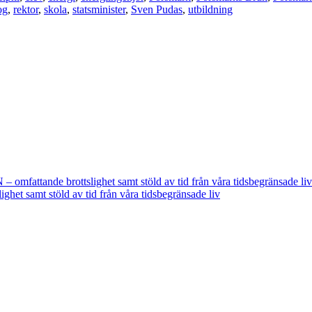
og
,
rektor
,
skola
,
statsminister
,
Sven Pudas
,
utbildning
fattande brottslighet samt stöld av tid från våra tidsbegränsade liv
t samt stöld av tid från våra tidsbegränsade liv