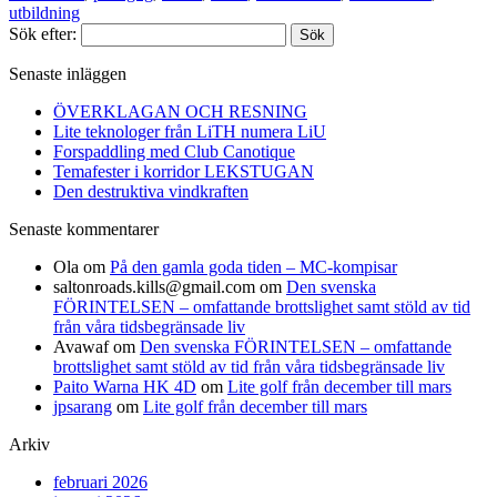
utbildning
Sök efter:
Senaste inläggen
ÖVERKLAGAN OCH RESNING
Lite teknologer från LiTH numera LiU
Forspaddling med Club Canotique
Temafester i korridor LEKSTUGAN
Den destruktiva vindkraften
Senaste kommentarer
Ola
om
På den gamla goda tiden – MC-kompisar
saltonroads.kills@gmail.com
om
Den svenska
FÖRINTELSEN – omfattande brottslighet samt stöld av tid
från våra tidsbegränsade liv
Avawaf
om
Den svenska FÖRINTELSEN – omfattande
brottslighet samt stöld av tid från våra tidsbegränsade liv
Paito Warna HK 4D
om
Lite golf från december till mars
jpsarang
om
Lite golf från december till mars
Arkiv
februari 2026