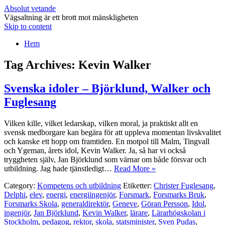
Absolut vetande
Vägsaltning är ett brott mot mänskligheten
Skip to content
Hem
Tag Archives:
Kevin Walker
Svenska idoler – Björklund, Walker och
Fuglesang
Vilken kille, vilket ledarskap, vilken moral, ja praktiskt allt en
svensk medborgare kan begära för att uppleva momentan livskvalitet
och kanske ett hopp om framtiden. En motpol till Malm, Tingvall
och Ygeman, årets idol, Kevin Walker. Ja, så har vi också
tryggheten själv, Jan Björklund som värnar om både försvar och
utbildning. Jag hade tjänstledigt…
Read More »
Category:
Kompetens och utbildning
Etiketter:
Christer Fuglesang
,
Delphi
,
elev
,
energi
,
energiingenjör
,
Forsmark
,
Forsmarks Bruk
,
Forsmarks Skola
,
generaldirektör
,
Geneve
,
Göran Persson
,
Idol
,
ingenjör
,
Jan Björklund
,
Kevin Walker
,
lärare
,
Lärarhögskolan i
Stockholm
,
pedagog
,
rektor
,
skola
,
statsminister
,
Sven Pudas
,