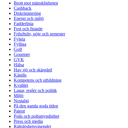
Brott mot mänskligheten
Cashback
Diskriminering
Energi och miljö
Fadderlista
Fest och firande
Friluftsliv, nöje och semester
Fylgia
Fylliga
Golf
Gourmet
GVK
Hälsa
Hav sjö och skärgård
Kändis
Kompetens och utbildning
Kvalitet
Lagar, regler och politik
Miljö
Nostalgi
På den gamla goda tiden
Patent
Polis och polismyndighet
Press och media
Rättslöshetsväsendet