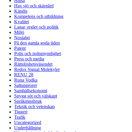
Hälsa
Hav sjö och skärgård
Kändis
Kompetens och utbildning
Kvalitet
Lagar, regler och politik
Miljö
Nostalgi
På den gamla goda tiden
Patent
Polis och polismyndighet
Press och media
Rättslöshetsväsendet
Redox Signal Molekyler
RENU 28
Runa Vodka
Saltupproret
Samhällsekonomi
Snygg söt och välskapt
Språkmissbruk
Teknik och vetenskap
Tiggeri
Trafik
Uncategorized
Underhållning