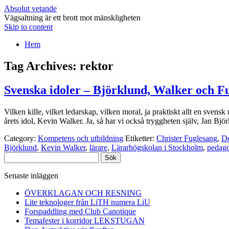
Absolut vetande
Vägsaltning är ett brott mot mänskligheten
Skip to content
Hem
Tag Archives:
rektor
Svenska idoler – Björklund, Walker och F
Vilken kille, vilket ledarskap, vilken moral, ja praktiskt allt en sv
årets idol, Kevin Walker. Ja, så har vi också tryggheten själv, Jan B
Category:
Kompetens och utbildning
Etiketter:
Christer Fuglesang
,
De
Björklund
,
Kevin Walker
,
lärare
,
Lärarhögskolan i Stockholm
,
pedag
Sök
efter:
Senaste inläggen
ÖVERKLAGAN OCH RESNING
Lite teknologer från LiTH numera LiU
Forspaddling med Club Canotique
Temafester i korridor LEKSTUGAN