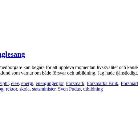
uglesang
ensk medborgare kan begära för att uppleva momentan livskvalitet och ka
jörklund som värnar om både försvar och utbildning. Jag hade tjänstledi
lphi
,
elev
,
energi
,
energiingenjör
,
Forsmark
,
Forsmarks Bruk
,
Forsmar
og
,
rektor
,
skola
,
statsminister
,
Sven Pudas
,
utbildning