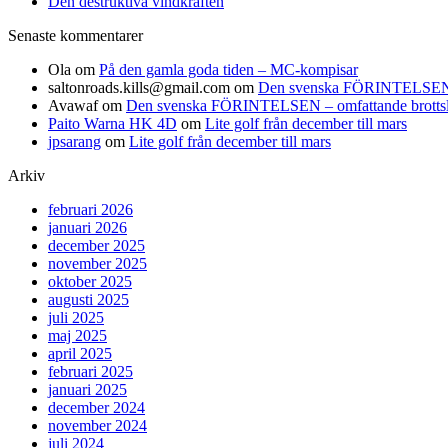
Den destruktiva vindkraften
Senaste kommentarer
Ola
om
På den gamla goda tiden – MC-kompisar
saltonroads.kills@gmail.com
om
Den svenska FÖRINTELSEN – om
Avawaf
om
Den svenska FÖRINTELSEN – omfattande brottslighe
Paito Warna HK 4D
om
Lite golf från december till mars
jpsarang
om
Lite golf från december till mars
Arkiv
februari 2026
januari 2026
december 2025
november 2025
oktober 2025
augusti 2025
juli 2025
maj 2025
april 2025
februari 2025
januari 2025
december 2024
november 2024
juli 2024