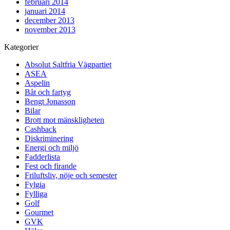
februari 2014
januari 2014
december 2013
november 2013
Kategorier
Absolut Saltfria Vägpartiet
ASEA
Aspelin
Båt och fartyg
Bengt Jonasson
Bilar
Brott mot mänskligheten
Cashback
Diskriminering
Energi och miljö
Fadderlista
Fest och firande
Friluftsliv, nöje och semester
Fylgia
Fylliga
Golf
Gourmet
GVK