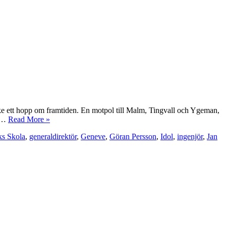
nske ett hopp om framtiden. En motpol till Malm, Tingvall och Ygeman,
gt…
Read More »
ks Skola
,
generaldirektör
,
Geneve
,
Göran Persson
,
Idol
,
ingenjör
,
Jan