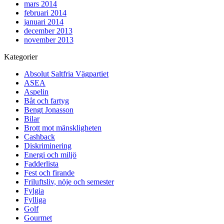
mars 2014
februari 2014
januari 2014
december 2013
november 2013
Kategorier
Absolut Saltfria Vägpartiet
ASEA
Aspelin
Båt och fartyg
Bengt Jonasson
Bilar
Brott mot mänskligheten
Cashback
Diskriminering
Energi och miljö
Fadderlista
Fest och firande
Friluftsliv, nöje och semester
Fylgia
Fylliga
Golf
Gourmet