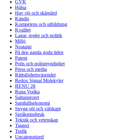
GVK
Hälsa
Hav sjö och skärgård
Kändis
Kompetens och utbildning
Kvalitet
Lagar, regler och politik
Miljö
Nostalgi
På den gamla goda tiden
Patent
Polis och polismyndighet
Press och media
Rättslöshetsväsendet
Redox Signal Molekyler
RENU 28
Runa Vodka
Saltupproret
Samhällsekonomi
Snygg söt och välskapt
Språkmissbruk
Teknik och vetenskap
Tiggeri
Trafik
Uncategorized