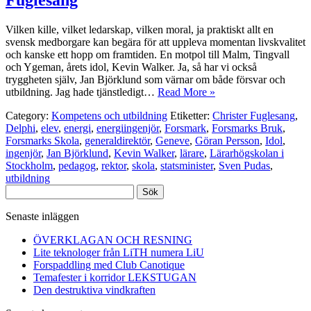
Vilken kille, vilket ledarskap, vilken moral, ja praktiskt allt en
svensk medborgare kan begära för att uppleva momentan livskvalitet
och kanske ett hopp om framtiden. En motpol till Malm, Tingvall
och Ygeman, årets idol, Kevin Walker. Ja, så har vi också
tryggheten själv, Jan Björklund som värnar om både försvar och
utbildning. Jag hade tjänstledigt…
Read More »
Category:
Kompetens och utbildning
Etiketter:
Christer Fuglesang
,
Delphi
,
elev
,
energi
,
energiingenjör
,
Forsmark
,
Forsmarks Bruk
,
Forsmarks Skola
,
generaldirektör
,
Geneve
,
Göran Persson
,
Idol
,
ingenjör
,
Jan Björklund
,
Kevin Walker
,
lärare
,
Lärarhögskolan i
Stockholm
,
pedagog
,
rektor
,
skola
,
statsminister
,
Sven Pudas
,
utbildning
Sök
efter:
Senaste inläggen
ÖVERKLAGAN OCH RESNING
Lite teknologer från LiTH numera LiU
Forspaddling med Club Canotique
Temafester i korridor LEKSTUGAN
Den destruktiva vindkraften