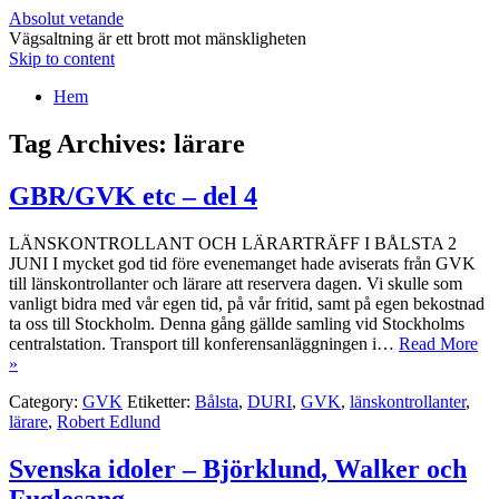
Absolut vetande
Vägsaltning är ett brott mot mänskligheten
Skip to content
Hem
Tag Archives:
lärare
GBR/GVK etc – del 4
LÄNSKONTROLLANT OCH LÄRARTRÄFF I BÅLSTA 2
JUNI I mycket god tid före evenemanget hade aviserats från GVK
till länskontrollanter och lärare att reservera dagen. Vi skulle som
vanligt bidra med vår egen tid, på vår fritid, samt på egen bekostnad
ta oss till Stockholm. Denna gång gällde samling vid Stockholms
centralstation. Transport till konferensanläggningen i…
Read More
»
Category:
GVK
Etiketter:
Bålsta
,
DURI
,
GVK
,
länskontrollanter
,
lärare
,
Robert Edlund
Svenska idoler – Björklund, Walker och
Fuglesang