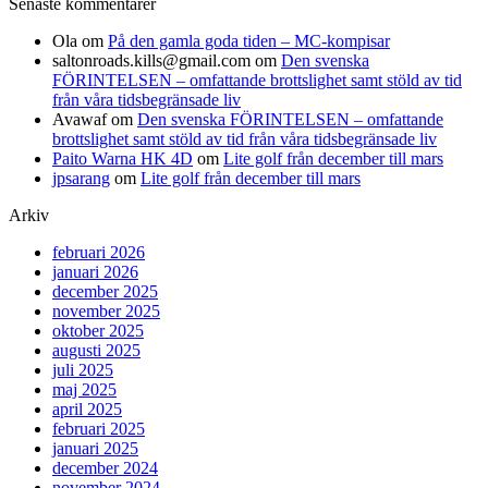
Senaste kommentarer
Ola
om
På den gamla goda tiden – MC-kompisar
saltonroads.kills@gmail.com
om
Den svenska
FÖRINTELSEN – omfattande brottslighet samt stöld av tid
från våra tidsbegränsade liv
Avawaf
om
Den svenska FÖRINTELSEN – omfattande
brottslighet samt stöld av tid från våra tidsbegränsade liv
Paito Warna HK 4D
om
Lite golf från december till mars
jpsarang
om
Lite golf från december till mars
Arkiv
februari 2026
januari 2026
december 2025
november 2025
oktober 2025
augusti 2025
juli 2025
maj 2025
april 2025
februari 2025
januari 2025
december 2024
november 2024