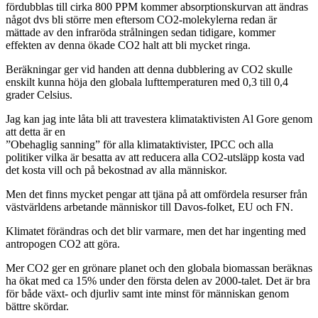
fördubblas till cirka 800 PPM kommer absorptionskurvan att ändras
något dvs bli större men eftersom CO2-molekylerna redan är
mättade av den infraröda strålningen sedan tidigare, kommer
effekten av denna ökade CO2 halt att bli mycket ringa.
Beräkningar ger vid handen att denna dubblering av CO2 skulle
enskilt kunna höja den globala lufttemperaturen med 0,3 till 0,4
grader Celsius.
Jag kan jag inte låta bli att travestera klimataktivisten Al Gore genom
att detta är en
”Obehaglig sanning” för alla klimataktivister, IPCC och alla
politiker vilka är besatta av att reducera alla CO2-utsläpp kosta vad
det kosta vill och på bekostnad av alla människor.
Men det finns mycket pengar att tjäna på att omfördela resurser från
västvärldens arbetande människor till Davos-folket, EU och FN.
Klimatet förändras och det blir varmare, men det har ingenting med
antropogen CO2 att göra.
Mer CO2 ger en grönare planet och den globala biomassan beräknas
ha ökat med ca 15% under den första delen av 2000-talet. Det är bra
för både växt- och djurliv samt inte minst för människan genom
bättre skördar.