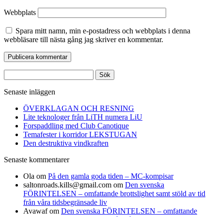
Webbplats
Spara mitt namn, min e-postadress och webbplats i denna
webbläsare till nästa gång jag skriver en kommentar.
Sök
efter:
Senaste inläggen
ÖVERKLAGAN OCH RESNING
Lite teknologer från LiTH numera LiU
Forspaddling med Club Canotique
Temafester i korridor LEKSTUGAN
Den destruktiva vindkraften
Senaste kommentarer
Ola
om
På den gamla goda tiden – MC-kompisar
saltonroads.kills@gmail.com
om
Den svenska
FÖRINTELSEN – omfattande brottslighet samt stöld av tid
från våra tidsbegränsade liv
Avawaf
om
Den svenska FÖRINTELSEN – omfattande