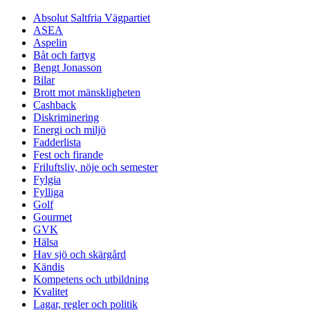
Absolut Saltfria Vägpartiet
ASEA
Aspelin
Båt och fartyg
Bengt Jonasson
Bilar
Brott mot mänskligheten
Cashback
Diskriminering
Energi och miljö
Fadderlista
Fest och firande
Friluftsliv, nöje och semester
Fylgia
Fylliga
Golf
Gourmet
GVK
Hälsa
Hav sjö och skärgård
Kändis
Kompetens och utbildning
Kvalitet
Lagar, regler och politik