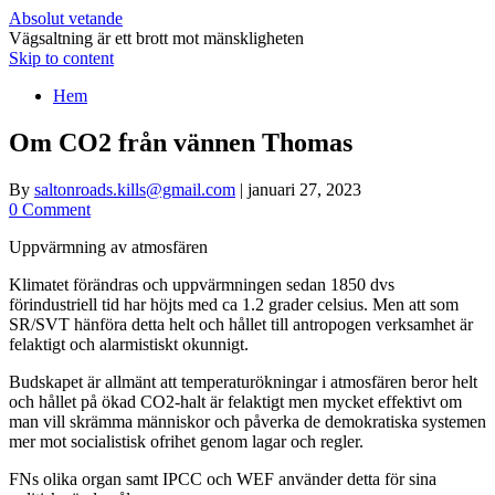
Absolut vetande
Vägsaltning är ett brott mot mänskligheten
Skip to content
Hem
Om CO2 från vännen Thomas
By
saltonroads.kills@gmail.com
|
januari 27, 2023
0 Comment
Uppvärmning av atmosfären
Klimatet förändras och uppvärmningen sedan 1850 dvs
förindustriell tid har höjts med ca 1.2 grader celsius. Men att som
SR/SVT hänföra detta helt och hållet till antropogen verksamhet är
felaktigt och alarmistiskt okunnigt.
Budskapet är allmänt att temperaturökningar i atmosfären beror helt
och hållet på ökad CO2-halt är felaktigt men mycket effektivt om
man vill skrämma människor och påverka de demokratiska systemen
mer mot socialistisk ofrihet genom lagar och regler.
FNs olika organ samt IPCC och WEF använder detta för sina