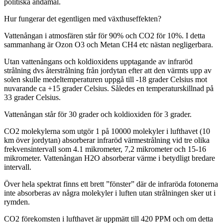
politiska ändamål.
Hur fungerar det egentligen med växthuseffekten?
Vattenångan i atmosfären står för 90% och CO2 för 10%. I detta
sammanhang är Ozon O3 och Metan CH4 etc nästan negligerbara.
Utan vattenångans och koldioxidens upptagande av infraröd
strålning dvs återstrålning från jordytan efter att den värmts upp av
solen skulle medeltemperaturen uppgå till -18 grader Celsius mot
nuvarande ca +15 grader Celsius. Således en temperaturskillnad på
33 grader Celsius.
Vattenångan står för 30 grader och koldioxiden för 3 grader.
CO2 molekylerna som utgör 1 på 10000 molekyler i lufthavet (10
km över jordytan) absorberar infraröd värmestrålning vid tre olika
frekvensintervall som 4.1 mikrometer, 7,2 mikrometer och 15-16
mikrometer. Vattenångan H2O absorberar värme i betydligt bredare
intervall.
Över hela spektrat finns ett brett ”fönster” där de infraröda fotonerna
inte absorberas av några molekyler i luften utan strålningen sker ut i
rymden.
CO2 förekomsten i lufthavet är uppmätt till 420 PPM och om detta