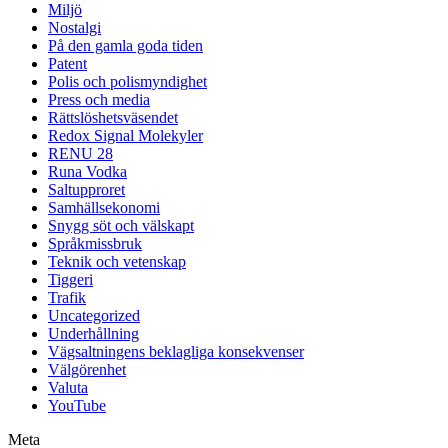
Miljö
Nostalgi
På den gamla goda tiden
Patent
Polis och polismyndighet
Press och media
Rättslöshetsväsendet
Redox Signal Molekyler
RENU 28
Runa Vodka
Saltupproret
Samhällsekonomi
Snygg söt och välskapt
Språkmissbruk
Teknik och vetenskap
Tiggeri
Trafik
Uncategorized
Underhållning
Vägsaltningens beklagliga konsekvenser
Välgörenhet
Valuta
YouTube
Meta