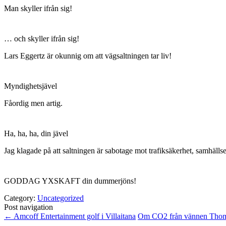
Man skyller ifrån sig!
… och skyller ifrån sig!
Lars Eggertz är okunnig om att vägsaltningen tar liv!
Myndighetsjävel
Fåordig men artig.
Ha, ha, ha, din jävel
Jag klagade på att saltningen är sabotage mot trafiksäkerhet, samhälls
GODDAG YXSKAFT din dummerjöns!
Category:
Uncategorized
Post navigation
←
Amcoff Entertainment golf i Villaitana
Om CO2 från vännen Tho