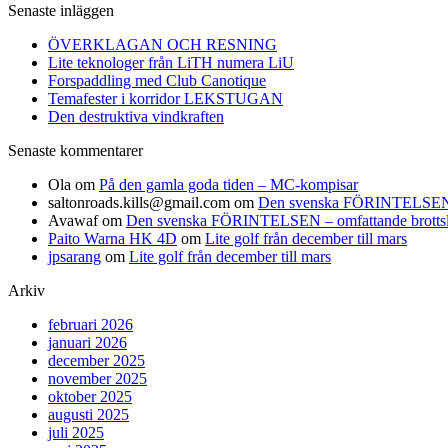
Senaste inläggen
ÖVERKLAGAN OCH RESNING
Lite teknologer från LiTH numera LiU
Forspaddling med Club Canotique
Temafester i korridor LEKSTUGAN
Den destruktiva vindkraften
Senaste kommentarer
Ola
om
På den gamla goda tiden – MC-kompisar
saltonroads.kills@gmail.com
om
Den svenska FÖRINTELSEN – om
Avawaf
om
Den svenska FÖRINTELSEN – omfattande brottslighe
Paito Warna HK 4D
om
Lite golf från december till mars
jpsarang
om
Lite golf från december till mars
Arkiv
februari 2026
januari 2026
december 2025
november 2025
oktober 2025
augusti 2025
juli 2025