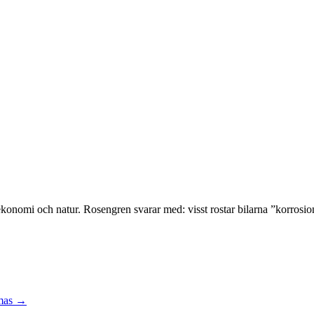
ekonomi och natur. Rosengren svarar med: visst rostar bilarna ”korrosio
mas
→