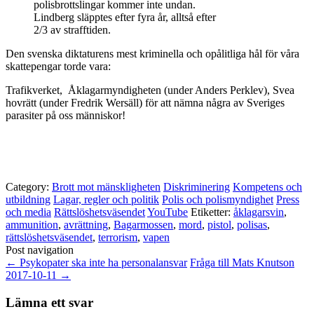
polisbrottslingar kommer inte undan.
Lindberg släpptes efter fyra år, alltså efter
2/3 av strafftiden.
Den svenska diktaturens mest kriminella och opålitliga hål för våra
skattepengar torde vara:
Trafikverket, Åklagarmyndigheten (under Anders Perklev), Svea
hovrätt (under Fredrik Wersäll) för att nämna några av Sveriges
parasiter på oss människor!
Category:
Brott mot mänskligheten
Diskriminering
Kompetens och
utbildning
Lagar, regler och politik
Polis och polismyndighet
Press
och media
Rättslöshetsväsendet
YouTube
Etiketter:
åklagarsvin
,
ammunition
,
avrättning
,
Bagarmossen
,
mord
,
pistol
,
polisas
,
rättslöshetsväsendet
,
terrorism
,
vapen
Post navigation
←
Psykopater ska inte ha personalansvar
Fråga till Mats Knutson
2017-10-11
→
Lämna ett svar