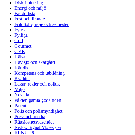
Diskriminering
Energi och miljö
Fadderlista
Fest och firande
Friluftsliv, nöje och semester
Fylgia
Fylliga
Golf
Gourmet
GVK
Hälsa
Hav sjö och skärgård
Kändis
Kompetens och utbildning
Kvalitet
Lagar, regler och politik
Miljö
Nostalgi
På den gamla goda tiden
Patent
Polis och polismyndighet
Press och media
Rättslöshetsväsendet
Redox Signal Molekyler
RENU 28