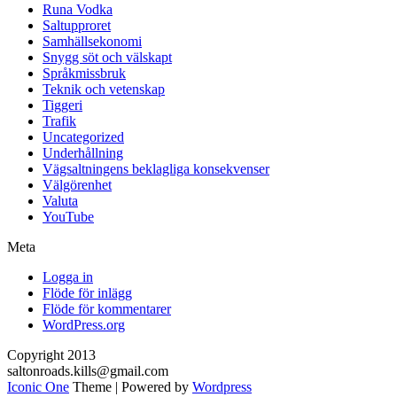
Runa Vodka
Saltupproret
Samhällsekonomi
Snygg söt och välskapt
Språkmissbruk
Teknik och vetenskap
Tiggeri
Trafik
Uncategorized
Underhållning
Vägsaltningens beklagliga konsekvenser
Välgörenhet
Valuta
YouTube
Meta
Logga in
Flöde för inlägg
Flöde för kommentarer
WordPress.org
Copyright 2013
saltonroads.kills@gmail.com
Iconic One
Theme | Powered by
Wordpress