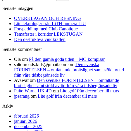
efter:
Senaste inläggen
ÖVERKLAGAN OCH RESNING
Lite teknologer från LiTH numera LiU
Forspaddling med Club Canotique
Temafester i korridor LEKSTUGAN
Den destruktiva vindkraften
Senaste kommentarer
Ola
om
På den gamla goda tiden – MC-kompisar
saltonroads.kills@gmail.com
om
Den svenska
FÖRINTELSEN – omfattande brottslighet samt stöld av tid
från våra tidsbegränsade liv
Avawaf
om
Den svenska FÖRINTELSEN – omfattande
brottslighet samt stöld av tid från våra tidsbegränsade liv
Paito Warna HK 4D
om
Lite golf från december till mars
jpsarang
om
Lite golf från december till mars
Arkiv
februari 2026
januari 2026
december 2025