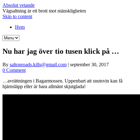
Absolut vetande
Vägsaltning är ett brott mot mänskligheten
Skip to content
Hem
Nu har jag över tio tusen klick på …
By
saltonroads.kills@gmail.com
|
september 30, 2017
0 Comment
…avrättningen i Bagarmossen. Uppenbart att snutsvin kan få
hjärnsläpp eller är bara allmänt skjutglada!