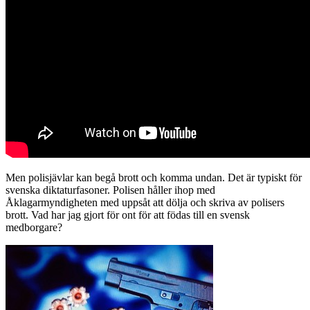
Men polisjävlar kan begå brott och komma undan. Det är typiskt för
svenska diktaturfasoner. Polisen håller ihop med
Åklagarmyndigheten med uppsåt att dölja och skriva av polisers
brott. Vad har jag gjort för ont för att födas till en svensk
medborgare?