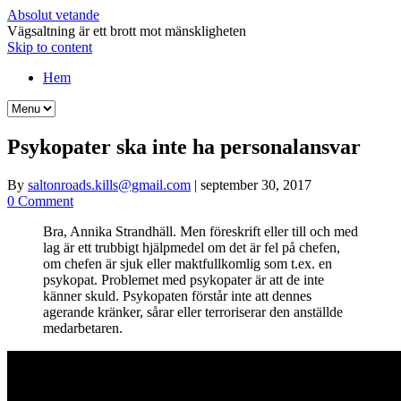
Absolut vetande
Vägsaltning är ett brott mot mänskligheten
Skip to content
Hem
Psykopater ska inte ha personalansvar
By
saltonroads.kills@gmail.com
|
september 30, 2017
0 Comment
Bra, Annika Strandhäll. Men föreskrift eller till och med
lag är ett trubbigt hjälpmedel om det är fel på chefen,
om chefen är sjuk eller maktfullkomlig som t.ex. en
psykopat. Problemet med psykopater är att de inte
känner skuld. Psykopaten förstår inte att dennes
agerande kränker, sårar eller terroriserar den anställde
medarbetaren.