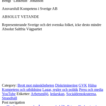
Bengt ”LinkedIn” Jonasson
Ansvarsfull Kompetens i Sverige AB
ABSOLUT VETANDE
Representerande Sverige och det svenska folket, icke desto mindre
Absolut Saltfria Vägpartiet
Category:
Brott mot mänskligheten
Diskriminering
GVK
Hälsa
Kompetens och utbildning
Lagar, regler och politik
Press och media
YouTube
Etiketter:
Arbetsmiljö
,
ledarskap
,
Socialdemokraterna
,
Strandhäll
Post navigation