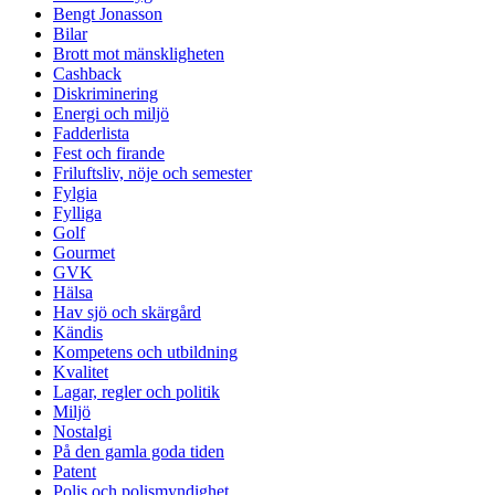
Bengt Jonasson
Bilar
Brott mot mänskligheten
Cashback
Diskriminering
Energi och miljö
Fadderlista
Fest och firande
Friluftsliv, nöje och semester
Fylgia
Fylliga
Golf
Gourmet
GVK
Hälsa
Hav sjö och skärgård
Kändis
Kompetens och utbildning
Kvalitet
Lagar, regler och politik
Miljö
Nostalgi
På den gamla goda tiden
Patent
Polis och polismyndighet