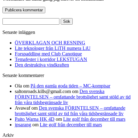
Sök
efter:
Senaste inläggen
ÖVERKLAGAN OCH RESNING
Lite teknologer från LiTH numera LiU
Forspaddling med Club Canotique
Temafester i korridor LEKSTUGAN
Den destruktiva vindkraften
Senaste kommentarer
Ola
om
På den gamla goda tiden – MC-kompisar
saltonroads.kills@gmail.com
om
Den svenska
FÖRINTELSEN – omfattande brottslighet samt stöld av tid
från våra tidsbegränsade liv
Avawaf
om
Den svenska FÖRINTELSEN – omfattande
brottslighet samt stöld av tid från våra tidsbegränsade liv
Paito Warna HK 4D
om
Lite golf från december till mars
jpsarang
om
Lite golf från december till mars
Arkiv