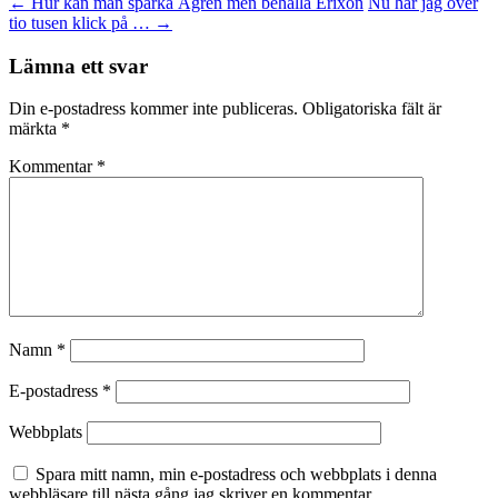
←
Hur kan man sparka Ågren men behålla Erixon
Nu har jag över
tio tusen klick på …
→
Lämna ett svar
Din e-postadress kommer inte publiceras.
Obligatoriska fält är
märkta
*
Kommentar
*
Namn
*
E-postadress
*
Webbplats
Spara mitt namn, min e-postadress och webbplats i denna
webbläsare till nästa gång jag skriver en kommentar.