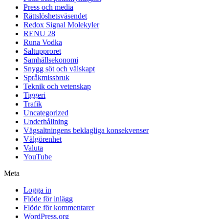
Press och media
Rättslöshetsväsendet
Redox Signal Molekyler
RENU 28
Runa Vodka
Saltupproret
Samhällsekonomi
Snygg söt och välskapt
Språkmissbruk
Teknik och vetenskap
Tiggeri
Trafik
Uncategorized
Underhållning
Vägsaltningens beklagliga konsekvenser
Välgörenhet
Valuta
YouTube
Meta
Logga in
Flöde för inlägg
Flöde för kommentarer
WordPress.org