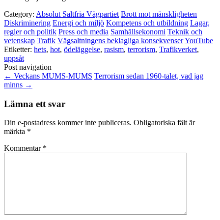
Category:
Absolut Saltfria Vägpartiet
Brott mot mänskligheten
Diskriminering
Energi och miljö
Kompetens och utbildning
Lagar,
regler och politik
Press och media
Samhällsekonomi
Teknik och
vetenskap
Trafik
Vägsaltningens beklagliga konsekvenser
YouTube
Etiketter:
hets
,
hot
,
ödeläggelse
,
rasism
,
terrorism
,
Trafikverket
,
uppsåt
Post navigation
←
Veckans MUMS-MUMS
Terrorism sedan 1960-talet, vad jag
minns
→
Lämna ett svar
Din e-postadress kommer inte publiceras.
Obligatoriska fält är
märkta
*
Kommentar
*