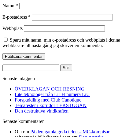
Namn
*
E-postadress
*
Webbplats
Spara mitt namn, min e-postadress och webbplats i denna
webbläsare till nästa gång jag skriver en kommentar.
Sök
efter:
Senaste inläggen
ÖVERKLAGAN OCH RESNING
Lite teknologer från LiTH numera LiU
Forspaddling med Club Canotique
Temafester i korridor LEKSTUGAN
Den destruktiva vindkraften
Senaste kommentarer
Ola
om
På den gamla goda tiden – MC-kompisar