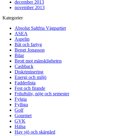
december 2013
november 2013
Kategorier
Absolut Saltfria Vägpartiet
ASEA
Aspelin
Båt och fartyg
Bengt Jonasson
Bilar
Brott mot mänskligheten
Cashback
Diskriminering
Energi och miljö
Fadderlista
Fest och firande
Friluftsliv, nöje och semester
Fylgia
Fylliga
Golf
Gourmet
GVK
Hälsa
Hav sjö och skärgård