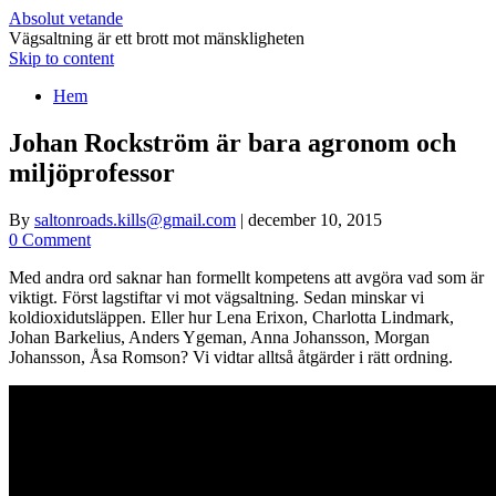
Absolut vetande
Vägsaltning är ett brott mot mänskligheten
Skip to content
Hem
Johan Rockström är bara agronom och
miljöprofessor
By
saltonroads.kills@gmail.com
|
december 10, 2015
0 Comment
Med andra ord saknar han formellt kompetens att avgöra vad som är
viktigt. Först lagstiftar vi mot vägsaltning. Sedan minskar vi
koldioxidutsläppen. Eller hur Lena Erixon, Charlotta Lindmark,
Johan Barkelius, Anders Ygeman, Anna Johansson, Morgan
Johansson, Åsa Romson? Vi vidtar alltså åtgärder i rätt ordning.