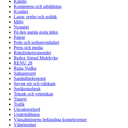
Kändis
Kompetens och utbildning
Kvalitet
Lagar, regler och politik
Miljö
Nostalgi
På den gamla goda tiden
Patent
Polis och polismyndighet
Press och media
Rättslöshetsväsendet
Redox Signal Molekyler
RENU 28
Runa Vodka
Saltupproret
Samhällsekonomi
Snygg söt och välskapt
Språkmissbruk
Teknik och vetenskap
Tiggeri
Trafik
Uncategorized
Underhållning
Vägsaltningens beklagliga konsekvenser
Välgörenhet