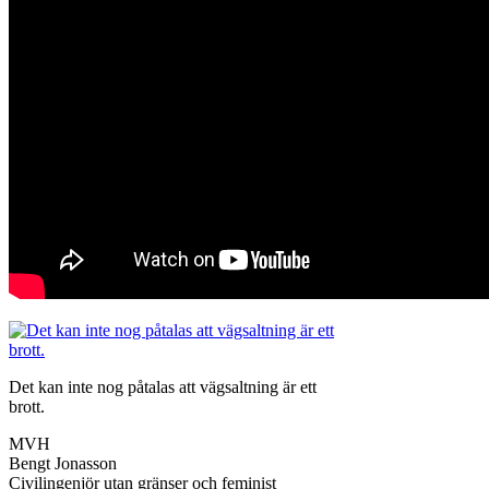
Det kan inte nog påtalas att vägsaltning är ett
brott.
MVH
Bengt Jonasson
Civilingenjör utan gränser och feminist