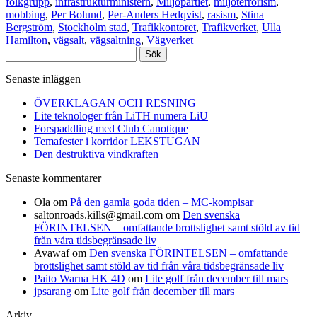
folkgrupp
,
infrastrukturministern
,
Miljöpartiet
,
miljöterrorism
,
mobbing
,
Per Bolund
,
Per-Anders Hedqvist
,
rasism
,
Stina
Bergström
,
Stockholm stad
,
Trafikkontoret
,
Trafikverket
,
Ulla
Hamilton
,
vägsalt
,
vägsaltning
,
Vägverket
Sök
efter:
Senaste inläggen
ÖVERKLAGAN OCH RESNING
Lite teknologer från LiTH numera LiU
Forspaddling med Club Canotique
Temafester i korridor LEKSTUGAN
Den destruktiva vindkraften
Senaste kommentarer
Ola
om
På den gamla goda tiden – MC-kompisar
saltonroads.kills@gmail.com
om
Den svenska
FÖRINTELSEN – omfattande brottslighet samt stöld av tid
från våra tidsbegränsade liv
Avawaf
om
Den svenska FÖRINTELSEN – omfattande
brottslighet samt stöld av tid från våra tidsbegränsade liv
Paito Warna HK 4D
om
Lite golf från december till mars
jpsarang
om
Lite golf från december till mars
Arkiv