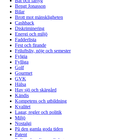
Båt och fartyg
Bengt Jonasson
Bilar
Brott mot mänskligheten
Cashback
Diskriminering
Energi och miljö
Fadderlista
Fest och firande
Friluftsliv, nöje och semester
Fylgia
Fylliga
Golf
Gourmet
GVK
Hälsa
Hav sjö och skärgård
Kändis
Kompetens och utbildning
Kvalitet
Lagar, regler och politik
Miljö
Nostalgi
På den gamla goda tiden
Patent