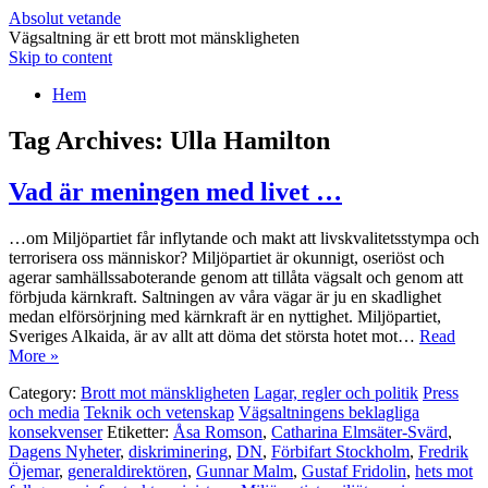
Absolut vetande
Vägsaltning är ett brott mot mänskligheten
Skip to content
Hem
Tag Archives:
Ulla Hamilton
Vad är meningen med livet …
…om Miljöpartiet får inflytande och makt att livskvalitetsstympa och
terrorisera oss människor? Miljöpartiet är okunnigt, oseriöst och
agerar samhällssaboterande genom att tillåta vägsalt och genom att
förbjuda kärnkraft. Saltningen av våra vägar är ju en skadlighet
medan elförsörjning med kärnkraft är en nyttighet. Miljöpartiet,
Sveriges Alkaida, är av allt att döma det största hotet mot…
Read
More »
Category:
Brott mot mänskligheten
Lagar, regler och politik
Press
och media
Teknik och vetenskap
Vägsaltningens beklagliga
konsekvenser
Etiketter:
Åsa Romson
,
Catharina Elmsäter-Svärd
,
Dagens Nyheter
,
diskriminering
,
DN
,
Förbifart Stockholm
,
Fredrik
Öjemar
,
generaldirektören
,
Gunnar Malm
,
Gustaf Fridolin
,
hets mot