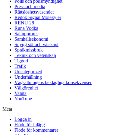
Polis och polismyndighet
Press och media
Rättslöshetsväsendet
Redox Signal Molekyler
RENU 28
Runa Vodka
Saltupproret
Samhällsekonomi
Snygg söt och välskapt
Språkmissbruk
Teknik och vetenskap
Tiggeri
Trafik
Uncategorized
Underhållning
Vägsaltningens beklagliga konsekvenser
Välgörenhet
Valuta
YouTube
Meta
Logga in
Flöde för inlägg
Flöde för kommentarer