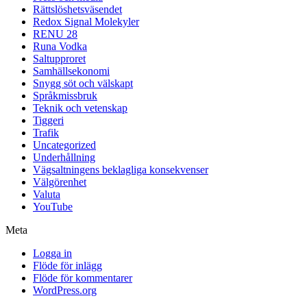
Rättslöshetsväsendet
Redox Signal Molekyler
RENU 28
Runa Vodka
Saltupproret
Samhällsekonomi
Snygg söt och välskapt
Språkmissbruk
Teknik och vetenskap
Tiggeri
Trafik
Uncategorized
Underhållning
Vägsaltningens beklagliga konsekvenser
Välgörenhet
Valuta
YouTube
Meta
Logga in
Flöde för inlägg
Flöde för kommentarer
WordPress.org