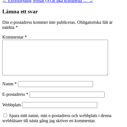
←
Elförsörjning
Sossar (S) är lika kriminella …
→
Lämna ett svar
Din e-postadress kommer inte publiceras.
Obligatoriska fält är
märkta
*
Kommentar
*
Namn
*
E-postadress
*
Webbplats
Spara mitt namn, min e-postadress och webbplats i denna
webbläsare till nästa gång jag skriver en kommentar.