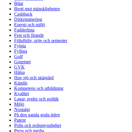
Bilar
Brott mot mänskligheten
Cashback
Diskriminering
Energi och miljö
Fadderlista
Fest och firande
Friluftsliv, nöje och semester
Fylgia
Fylliga
Golf
Gourmet
GVK
Hälsa
Hav sjö och skärgård
Kändis
Kompetens och utbildning
Kvalitet
Lagar, regler och politik
Miljö
Nostalgi
På den gamla goda tiden
Patent
Polis och polismyndighet
Press och media