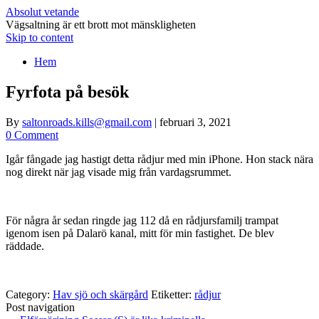
Absolut vetande
Vägsaltning är ett brott mot mänskligheten
Skip to content
Hem
Fyrfota på besök
By
saltonroads.kills@gmail.com
|
februari 3, 2021
0 Comment
Igår fångade jag hastigt detta rådjur med min iPhone. Hon stack nära
nog direkt när jag visade mig från vardagsrummet.
För några år sedan ringde jag 112 då en rådjursfamilj trampat
igenom isen på Dalarö kanal, mitt för min fastighet. De blev
räddade.
Category:
Hav sjö och skärgård
Etiketter:
rådjur
Post navigation