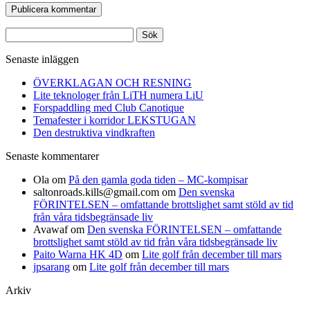
Sök
efter:
Senaste inläggen
ÖVERKLAGAN OCH RESNING
Lite teknologer från LiTH numera LiU
Forspaddling med Club Canotique
Temafester i korridor LEKSTUGAN
Den destruktiva vindkraften
Senaste kommentarer
Ola
om
På den gamla goda tiden – MC-kompisar
saltonroads.kills@gmail.com
om
Den svenska
FÖRINTELSEN – omfattande brottslighet samt stöld av tid
från våra tidsbegränsade liv
Avawaf
om
Den svenska FÖRINTELSEN – omfattande
brottslighet samt stöld av tid från våra tidsbegränsade liv
Paito Warna HK 4D
om
Lite golf från december till mars
jpsarang
om
Lite golf från december till mars
Arkiv