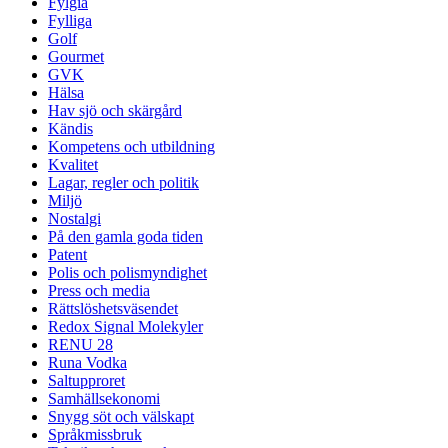
Fylgia
Fylliga
Golf
Gourmet
GVK
Hälsa
Hav sjö och skärgård
Kändis
Kompetens och utbildning
Kvalitet
Lagar, regler och politik
Miljö
Nostalgi
På den gamla goda tiden
Patent
Polis och polismyndighet
Press och media
Rättslöshetsväsendet
Redox Signal Molekyler
RENU 28
Runa Vodka
Saltupproret
Samhällsekonomi
Snygg söt och välskapt
Språkmissbruk