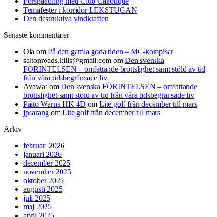
Forspaddling med Club Canotique
Temafester i korridor LEKSTUGAN
Den destruktiva vindkraften
Senaste kommentarer
Ola
om
På den gamla goda tiden – MC-kompisar
saltonroads.kills@gmail.com
om
Den svenska
FÖRINTELSEN – omfattande brottslighet samt stöld av tid
från våra tidsbegränsade liv
Avawaf
om
Den svenska FÖRINTELSEN – omfattande
brottslighet samt stöld av tid från våra tidsbegränsade liv
Paito Warna HK 4D
om
Lite golf från december till mars
jpsarang
om
Lite golf från december till mars
Arkiv
februari 2026
januari 2026
december 2025
november 2025
oktober 2025
augusti 2025
juli 2025
maj 2025
april 2025