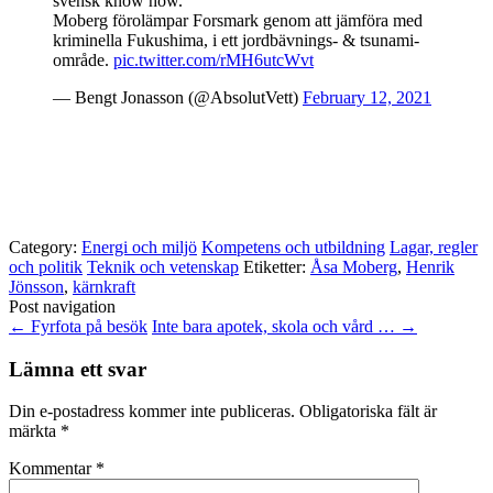
svensk know how.
Moberg förolämpar Forsmark genom att jämföra med
kriminella Fukushima, i ett jordbävnings- & tsunami-
område.
pic.twitter.com/rMH6utcWvt
— Bengt Jonasson (@AbsolutVett)
February 12, 2021
Category:
Energi och miljö
Kompetens och utbildning
Lagar, regler
och politik
Teknik och vetenskap
Etiketter:
Åsa Moberg
,
Henrik
Jönsson
,
kärnkraft
Post navigation
←
Fyrfota på besök
Inte bara apotek, skola och vård …
→
Lämna ett svar
Din e-postadress kommer inte publiceras.
Obligatoriska fält är
märkta
*
Kommentar
*