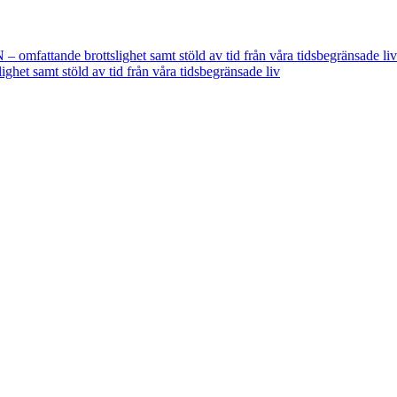
fattande brottslighet samt stöld av tid från våra tidsbegränsade liv
t samt stöld av tid från våra tidsbegränsade liv