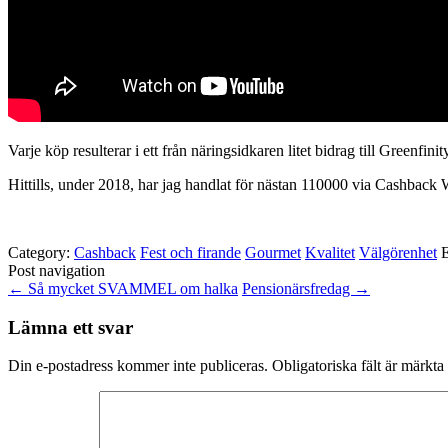
Varje köp resulterar i ett från näringsidkaren litet bidrag till Greenfin
Hittills, under 2018, har jag handlat för nästan 110000 via Cashback W
Category:
Cashback
Fest och firande
Gourmet
Kvalitet
Välgörenhet
E
Post navigation
←
Så mycket SVAMMEL om halka
Pensionärsfredag
→
Lämna ett svar
Din e-postadress kommer inte publiceras.
Obligatoriska fält är märkta