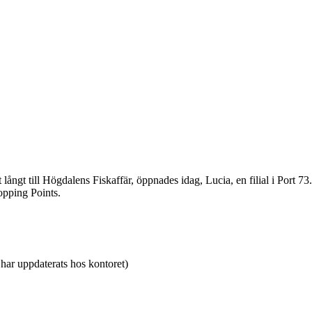
ångt till Högdalens Fiskaffär, öppnades idag, Lucia, en filial i Port 73
opping Points.
ar uppdaterats hos kontoret)