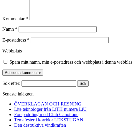
Kommentar
*
Namn
*
E-postadress
*
Webbplats
Spara mitt namn, min e-postadress och webbplats i denna webbläsa
Sök efter:
Senaste inläggen
ÖVERKLAGAN OCH RESNING
Lite teknologer från LiTH numera LiU
Forspaddling med Club Canotique
Temafester i korridor LEKSTUGAN
Den destruktiva vindkraften