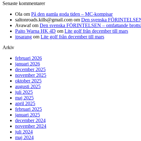
Senaste kommentarer
Ola
om
På den gamla goda tiden – MC-kompisar
saltonroads.kills@gmail.com
om
Den svenska FÖRINTELSEN – om
Avawaf
om
Den svenska FÖRINTELSEN – omfattande brottslighe
Paito Warna HK 4D
om
Lite golf från december till mars
jpsarang
om
Lite golf från december till mars
Arkiv
februari 2026
januari 2026
december 2025
november 2025
oktober 2025
augusti 2025
juli 2025
maj 2025
april 2025
februari 2025
januari 2025
december 2024
november 2024
juli 2024
maj 2024