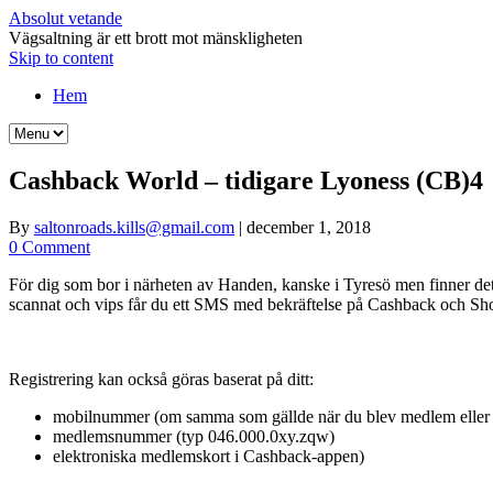
Absolut vetande
Vägsaltning är ett brott mot mänskligheten
Skip to content
Hem
Cashback World – tidigare Lyoness (CB)4
By
saltonroads.kills@gmail.com
|
december 1, 2018
0 Comment
För dig som bor i närheten av Handen, kanske i Tyresö men finner det l
scannat och vips får du ett SMS med bekräftelse på Cashback och Sh
Registrering kan också göras baserat på ditt:
mobilnummer (om samma som gällde när du blev medlem eller h
medlemsnummer (typ 046.000.0xy.zqw)
elektroniska medlemskort i Cashback-appen)