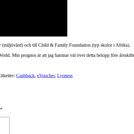
ity (miljövård) och till Child & Family Foundation (typ skolor i Afrika).
orld. Min prognos är att jag hamnar väl över detta belopp före årsskifte
tiketter:
Cashback
,
eVoucher
,
Lyoness
*